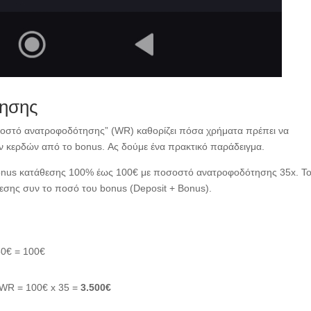
τησης
“ποσοστό ανατροφοδότησης” (WR) καθορίζει πόσα χρήματα πρέπει να
ν κερδών από το bonus. Ας δούμε ένα πρακτικό παράδειγμα.
 bonus κατάθεσης 100% έως 100€ με ποσοστό ανατροφοδότησης 35x. Τ
σης συν το ποσό του bonus (Deposit + Bonus).
 50€ = 100€
 WR = 100€ x 35 =
3.500€