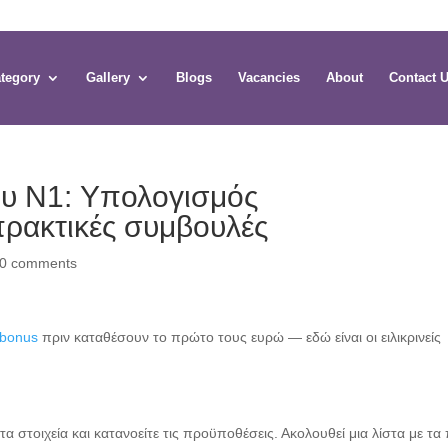
tegory
Gallery
Blogs
Vacancies
About
Contact 
ου N1: Υπολογισμός
ρακτικές συμβουλές
0 comments
 bonus
πριν καταθέσουν το πρώτο τους ευρώ — εδώ είναι οι ειλικρινείς
ητα στοιχεία και κατανοείτε τις προϋποθέσεις. Ακολουθεί μια λίστα με τα 