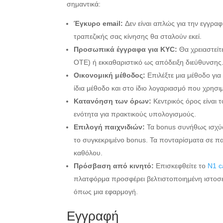
σημαντικά:
Έγκυρο email:
Δεν είναι απλώς για την εγγραφ
τραπεζικής σας κίνησης θα σταλούν εκεί.
Προσωπικά έγγραφα για KYC:
Θα χρειαστείτ
ΟΤΕ) ή εκκαθαριστικό ως απόδειξη διεύθυνσης
Οικονομική μέθοδος:
Επιλέξτε μια μέθοδο για
ίδια μέθοδο και στο ίδιο λογαριασμό που χρησι
Κατανόηση των όρων:
Κεντρικός όρος είναι 
ενότητα για πρακτικούς υπολογισμούς.
Επιλογή παιχνιδιών:
Τα bonus συνήθως ισχύου
το συγκεκριμένο bonus. Τα πονταρίσματα σε πα
καθόλου.
Πρόσβαση από κινητό:
Επισκεφθείτε το
N1 c
πλατφόρμα προσφέρει βελτιστοποιημένη ιστοσελ
όπως μια εφαρμογή.
Εγγραφή