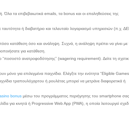
ή. Όλα τα επιβεβαιωτικά emails, τα bonus και οι επαληθεύσεις της
ε ταυτότητα ή διαβατήριο και τελευταίο λογαριασμό υπηρεσιών (π.χ. ΔΕ
.
 τόσο κατάθεση όσο και ανάληψη. Συχνά, η ανάληψη πρέπει να γίνει με
μοποιήσατε για κατάθεση.
το “ποσοστό ανατροφοδότησης” (wagering requirement). Δείτε τη σχετι
ν μόνο για επιλεγμένα παιχνίδια. Ελέγξτε την ενότητα “Eligible Games
ιχνίδια τραπουλόχαρτου ή ρουλέτας μπορεί να μετράνε διαφορετικά ή
asino bonus
μέσω του προγράμματος περιήγησης του smartphone σας
ίδα για κινητά ή Progressive Web App (PWA), η οποία λειτουργεί σχε