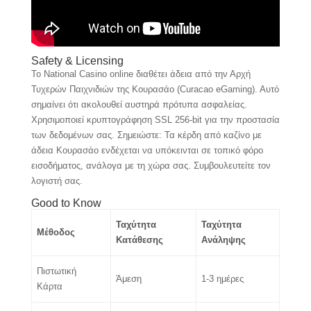
Safety & Licensing
Το National Casino online διαθέτει άδεια από την Αρχή
Τυχερών Παιχνιδιών της Κουρασάο (Curacao eGaming). Αυτό
σημαίνει ότι ακολουθεί αυστηρά πρότυπα ασφαλείας.
Χρησιμοποιεί κρυπτογράφηση SSL 256-bit για την προστασία
των δεδομένων σας. Σημειώστε: Τα κέρδη από καζίνο με
άδεια Κουρασάο ενδέχεται να υπόκεινται σε τοπικό φόρο
εισοδήματος, ανάλογα με τη χώρα σας. Συμβουλευτείτε τον
λογιστή σας.
Good to Know
Ταχύτητα
Ταχύτητα
Μέθοδος
Κατάθεσης
Ανάληψης
Πιστωτική
Άμεση
1-3 ημέρες
Κάρτα