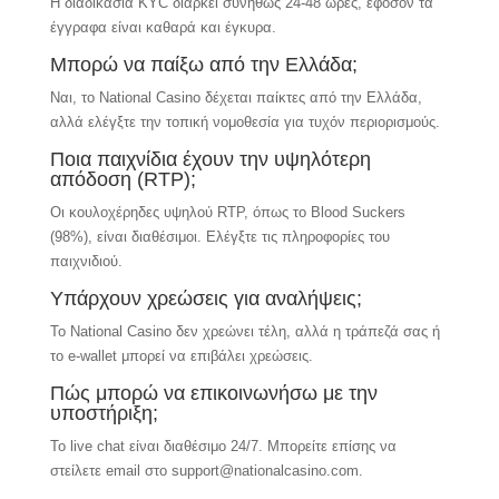
Η διαδικασία KYC διαρκεί συνήθως 24-48 ώρες, εφόσον τα
έγγραφα είναι καθαρά και έγκυρα.
Μπορώ να παίξω από την Ελλάδα;
Ναι, το National Casino δέχεται παίκτες από την Ελλάδα,
αλλά ελέγξτε την τοπική νομοθεσία για τυχόν περιορισμούς.
Ποια παιχνίδια έχουν την υψηλότερη
απόδοση (RTP);
Οι κουλοχέρηδες υψηλού RTP, όπως το Blood Suckers
(98%), είναι διαθέσιμοι. Ελέγξτε τις πληροφορίες του
παιχνιδιού.
Υπάρχουν χρεώσεις για αναλήψεις;
Το National Casino δεν χρεώνει τέλη, αλλά η τράπεζά σας ή
το e-wallet μπορεί να επιβάλει χρεώσεις.
Πώς μπορώ να επικοινωνήσω με την
υποστήριξη;
Το live chat είναι διαθέσιμο 24/7. Μπορείτε επίσης να
στείλετε email στο support@nationalcasino.com.