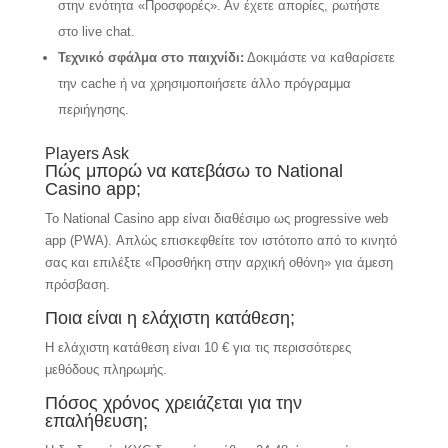
στην ενότητα «Προσφορές». Αν έχετε απορίες, ρωτήστε
στο live chat.
Τεχνικό σφάλμα στο παιχνίδι:
Δοκιμάστε να καθαρίσετε
την cache ή να χρησιμοποιήσετε άλλο πρόγραμμα
περιήγησης.
Players Ask
Πώς μπορώ να κατεβάσω το National
Casino app;
Το National Casino app είναι διαθέσιμο ως progressive web
app (PWA). Απλώς επισκεφθείτε τον ιστότοπο από το κινητό
σας και επιλέξτε «Προσθήκη στην αρχική οθόνη» για άμεση
πρόσβαση.
Ποια είναι η ελάχιστη κατάθεση;
Η ελάχιστη κατάθεση είναι 10 € για τις περισσότερες
μεθόδους πληρωμής.
Πόσος χρόνος χρειάζεται για την
επαλήθευση;