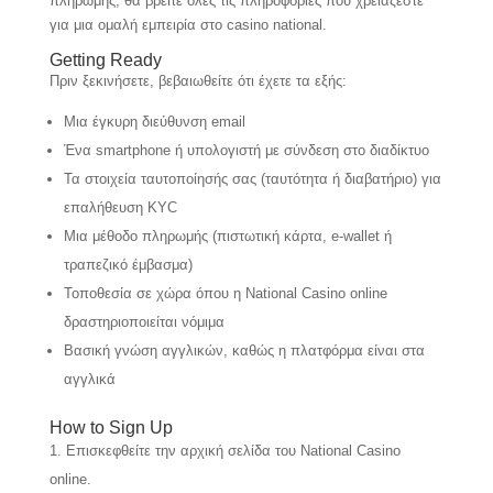
πληρωμής, θα βρείτε όλες τις πληροφορίες που χρειάζεστε
για μια ομαλή εμπειρία στο casino national.
Getting Ready
Πριν ξεκινήσετε, βεβαιωθείτε ότι έχετε τα εξής:
Μια έγκυρη διεύθυνση email
Ένα smartphone ή υπολογιστή με σύνδεση στο διαδίκτυο
Τα στοιχεία ταυτοποίησής σας (ταυτότητα ή διαβατήριο) για
επαλήθευση KYC
Μια μέθοδο πληρωμής (πιστωτική κάρτα, e-wallet ή
τραπεζικό έμβασμα)
Τοποθεσία σε χώρα όπου η National Casino online
δραστηριοποιείται νόμιμα
Βασική γνώση αγγλικών, καθώς η πλατφόρμα είναι στα
αγγλικά
How to Sign Up
Επισκεφθείτε την αρχική σελίδα του National Casino
online.