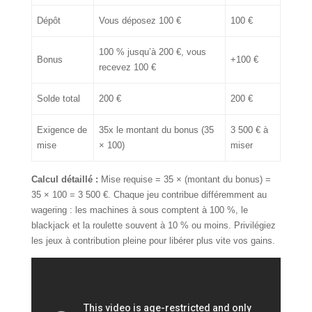
Dépôt
Vous déposez 100 €
100 €
100 % jusqu’à 200 €, vous
Bonus
+100 €
recevez 100 €
Solde total
200 €
200 €
Exigence de
35x le montant du bonus (35
3 500 € à
mise
× 100)
miser
Calcul détaillé :
Mise requise = 35 × (montant du bonus) =
35 × 100 = 3 500 €. Chaque jeu contribue différemment au
wagering : les machines à sous comptent à 100 %, le
blackjack et la roulette souvent à 10 % ou moins. Privilégiez
les jeux à contribution pleine pour libérer plus vite vos gains.