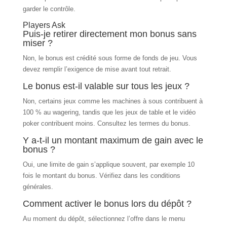
garder le contrôle.
Players Ask
Puis-je retirer directement mon bonus sans
miser ?
Non, le bonus est crédité sous forme de fonds de jeu. Vous
devez remplir l’exigence de mise avant tout retrait.
Le bonus est-il valable sur tous les jeux ?
Non, certains jeux comme les machines à sous contribuent à
100 % au wagering, tandis que les jeux de table et le vidéo
poker contribuent moins. Consultez les termes du bonus.
Y a-t-il un montant maximum de gain avec le
bonus ?
Oui, une limite de gain s’applique souvent, par exemple 10
fois le montant du bonus. Vérifiez dans les conditions
générales.
Comment activer le bonus lors du dépôt ?
Au moment du dépôt, sélectionnez l’offre dans le menu