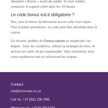
déroulant « Bonus » avant de valider. Si vous oubliez,
contactez le support client dans les 24 heures.
Le code bonus est-il obligatoire ?
Non, pour le bonus de bienvenue aucun code n’est requis.
Pour d’autres promotions, un code peut être demandé dans la
caisse.
En résumé, profitez du
Cresus casino
en respectant ces
étapes : lisez les conditions, utilisez la stratégie de mise, et
activez les outils de jeu responsable. Vous maximisez ainsi
votre expérience tout en minimisant les risques.
Contact
info@octomate.co.za
Call Us: +27 (0)11 238 7095
Whatsapp Us: +27 81 463 5337