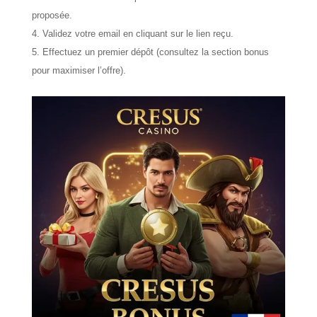
proposée.
Validez votre email en cliquant sur le lien reçu.
Effectuez un premier dépôt (consultez la section bonus
pour maximiser l’offre).