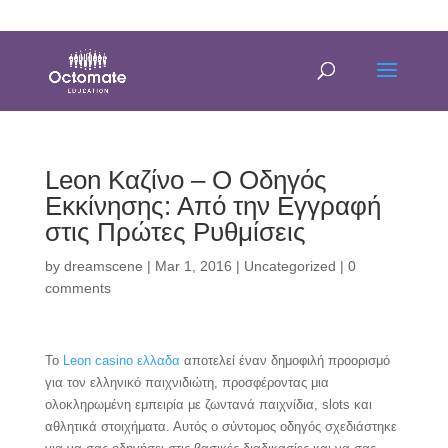
0814635337
info@octomate.co.za
Leon Καζίνο – Ο Οδηγός
Εκκίνησης: Από την Εγγραφή
στις Πρώτες Ρυθμίσεις
by
dreamscene
|
Mar 1, 2016
|
Uncategorized
|
0
comments
Το
Leon casino ελλαδα
αποτελεί έναν δημοφιλή προορισμό
για τον ελληνικό παιχνιδιώτη, προσφέροντας μια
ολοκληρωμένη εμπειρία με ζωντανά παιχνίδια, slots και
αθλητικά στοιχήματα. Αυτός ο σύντομος οδηγός σχεδιάστηκε