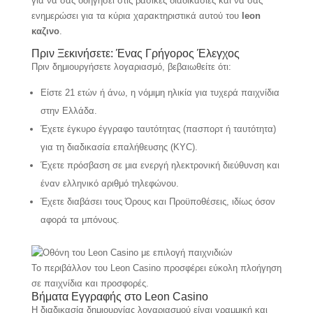
για να σας οδηγήσει στις βασικές διαδικασίες και να σας
ενημερώσει για τα κύρια χαρακτηριστικά αυτού του
leon
καζινο
.
Πριν Ξεκινήσετε: Ένας Γρήγορος Έλεγχος
Πριν δημιουργήσετε λογαριασμό, βεβαιωθείτε ότι:
Είστε 21 ετών ή άνω, η νόμιμη ηλικία για τυχερά παιχνίδια
στην Ελλάδα.
Έχετε έγκυρο έγγραφο ταυτότητας (πασπορτ ή ταυτότητα)
για τη διαδικασία επαλήθευσης (KYC).
Έχετε πρόσβαση σε μια ενεργή ηλεκτρονική διεύθυνση και
έναν ελληνικό αριθμό τηλεφώνου.
Έχετε διαβάσει τους Όρους και Προϋποθέσεις, ιδίως όσον
αφορά τα μπόνους.
Το περιβάλλον του Leon Casino προσφέρει εύκολη πλοήγηση
σε παιχνίδια και προσφορές.
Βήματα Εγγραφής στο Leon Casino
Η διαδικασία δημιουργίας λογαριασμού είναι γραμμική και