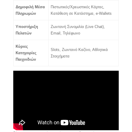
Δημοφιλή Μέσα
Πιστωτικές/Χρεωστικές Κάρτες,
Πληρωμών
Κατάθεση σε Κατάστημα, e-Wallets
Υποστήριξη
Ζωντανή Συνομιλία (Live Chat),
Πελατών
Email, Τηλέφωνο
Κύριες
Slots, Ζωντανό Καζίνο, Αθλητικά
Κατηγορίες
Στοιχήματα
Παιχνιδιών