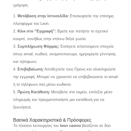
γρήγορη:
Μετάβαση στην Ιστοσελίδα:
Επισκεφτείτε την επίσημη
πλατφόρμα του Leon.
Κλικ στο “Εγγραφή”:
Βρείτε και πατήστε το σχετικό
κουμπί, συνήθως στην επάνω δεξιά γωνία.
Συμπλήρωση Φόρμας:
Εισάγετε απαιτούμενα στοιχεία
όπως email, κωδικό, ονοματεπώνυμο, ημερομηνία γέννησης
και τηλέφωνο.
Επιβεβαίωση:
Αποδεχτείτε τους Όρους και ολοκληρώστε
την εγγραφή. Μπορεί να χρειαστεί να επιβεβαιώσετε το email
ή το τηλέφωνο σας μέσω κωδικού.
Πρώτη Κατάθεση:
Μεταβείτε στο ταμείο, επιλέξτε μέσο
πληρωμής και πραγματοποιήστε μια κατάθεση για να
ξεκινήσετε.
Βασικά Χαρακτηριστικά & Πρόσφορες
Το πλαίσιο λειτουργίας του
leon casino
βασίζεται σε δύο