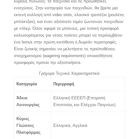
κύριους πυλώνες: τα παιχνίδια και τις προωθητικές
ενισχύσεις. Στην κατηγορία των παιχνιδιών, θα βρείτε μια
εκτενή συλλογή από video slots, κλασικά τραπέζια (ρουλέτα,
μπλάκτζακ), και έναν αξιόπιστο τομέα ζωντανών παιχνιδιών
με ντίλερ. Όσον αφορά τα μπόνους, μια τυπική προσφορά
καλωσορίσματος για νέους παίκτες μπορεί να περιλαμβάνει
ένα bonus στην πρώτη κατάθεση ή δωρεάν περιστροφές.
Είναι ζωτικής σημασίας να μελετήσετε τις προϋποθέσεις
στοιχηματισμού (wagering requirements) οποιασδήποτε
προσφοράς προτού την αξιοποιήσετε.
Γρήγορα Τεχνικά Χαρακτηριστικά
Κατηγορία
Περιγραφή
Άδεια
Ελληνική ΕΕΕΕΠ (Επιτροπή
Λειτουργίας
Εποπτείας και Ελέγχου Παιγνίων)
Κύριες
Γλώσσες
Ελληνικά, Αγγλικά
Πλατφόρμας