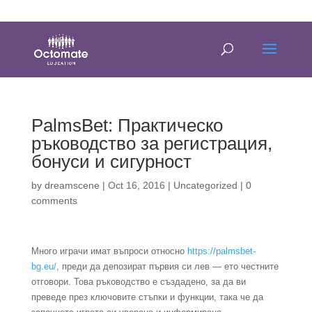
0814635337
info@octomate.co.za
PalmsBet: Практическо
ръководство за регистрация,
бонуси и сигурност
by
dreamscene
|
Oct 16, 2016
|
Uncategorized
|
0
comments
Много играчи имат въпроси относно
https://palmsbet-
bg.eu/
, преди да депозират първия си лев — ето честните
отговори. Това ръководство е създадено, за да ви
преведе през ключовите стъпки и функции, така че да