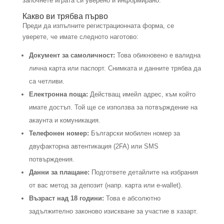
започнете играта си уверено и информирано.
Какво ви трябва първо
Преди да изпълните регистрационната форма, се
уверете, че имате следното наготово:
Документ за самоличност:
Това обикновено е валидна
лична карта или паспорт. Снимката и данните трябва да
са четливи.
Електронна поща:
Действащ имейл адрес, към който
имате достъп. Той ще се използва за потвърждение на
акаунта и комуникация.
Телефонен номер:
Български мобилен номер за
двуфакторна автентикация (2FA) или SMS
потвърждения.
Данни за плащане:
Подгответе детайлите на избрания
от вас метод за депозит (напр. карта или e-wallet).
Възраст над 18 години:
Това е абсолютно
задължително законово изискване за участие в хазарт.