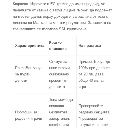
Кюрасао. Играчите в ЕС трябва да имат предвид, че
печалбите от казина с такъв лиценз *може* да подлежат
на местен данък върху доходите, за разлика от тези с
лицензи на Малта или местни регулатори. За защита на
транзакциите се използва SSL криптиране.
Кратко
Характеристика
На практика
описание
Стимул за
Пример: Бонус до
PalmsBet бонус
нови играчи,
100% при депозит
за първи
обикновено
от 20 лв. дава
депозит
процент от
общо 40 лв. за
депозита.
игра.
Това може да
включва
Проверявайте
Промоции за
безплатни
редовно секцията
редовни играчи
завъртания,
“Промоции” за
кешбек или
актуални оферти.