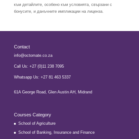
към детайлите, особено към условията, свързани с
бонусите, и данъчните импликации на лиценза.
Contact
info@octomate.co.za
Call Us: +27 (0)11 238 7095
Whatsapp Us: +27 81 463 5337
61A George Road, Glen Austin AH, Midrand
Courses Category
School of Agriculture
School of Banking, Insurance and Finance