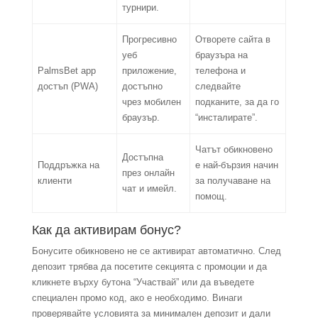
турнири.
Прогресивно
Отворете сайта в
уеб
браузъра на
PalmsBet app
приложение,
телефона и
достъп (PWA)
достъпно
следвайте
чрез мобилен
подканите, за да го
браузър.
“инсталирате”.
Чатът обикновено
Достъпна
Поддръжка на
е най-бързия начин
през онлайн
клиенти
за получаване на
чат и имейл.
помощ.
Как да активирам бонус?
Бонусите обикновено не се активират автоматично. След
депозит трябва да посетите секцията с промоции и да
кликнете върху бутона “Участвай” или да въведете
специален промо код, ако е необходимо. Винаги
проверявайте условията за минимален депозит и дали