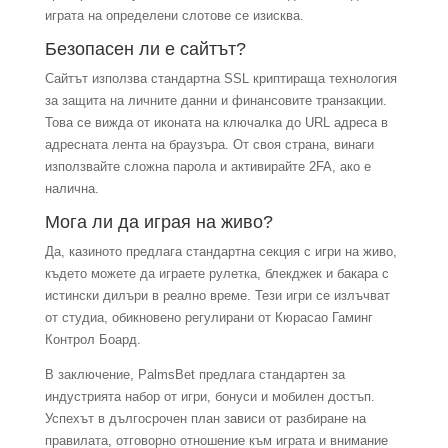
играта на определени слотове се изисква.
Безопасен ли е сайтът?
Сайтът използва стандартна SSL криптираща технология
за защита на личните данни и финансовите транзакции.
Това се вижда от иконата на ключалка до URL адреса в
адресната лента на браузъра. От своя страна, винаги
използвайте сложна парола и активирайте 2FA, ако е
налична.
Мога ли да играя на живо?
Да, казиното предлага стандартна секция с игри на живо,
където можете да играете рулетка, блекджек и бакара с
истински дилъри в реално време. Тези игри се излъчват
от студиа, обикновено регулирани от Кюрасао Гаминг
Контрол Боард.
В заключение, PalmsBet предлага стандартен за
индустрията набор от игри, бонуси и мобилен достъп.
Успехът в дългосрочен план зависи от разбиране на
правилата, отговорно отношение към играта и внимание