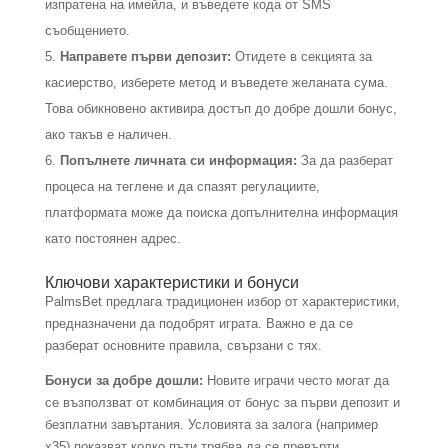
изпратена на имейла, и въведете кода от SMS
съобщението.
Направете първи депозит:
Отидете в секцията за
касиерство, изберете метод и въведете желаната сума.
Това обикновено активира достъп до добре дошли бонус,
ако такъв е наличен.
Попълнете личната си информация:
За да разберат
процеса на теглене и да спазят регулациите,
платформата може да поиска допълнителна информация
като постоянен адрес.
Ключови характеристики и бонуси
PalmsBet предлага традиционен избор от характеристики,
предназначени да подобрят играта. Важно е да се
разберат основните правила, свързани с тях.
Бонуси за добре дошли:
Новите играчи често могат да
се възползват от комбинация от бонус за първи депозит и
безплатни завъртания. Условията за залога (например
x35) показват колко пъти трябва да се превърти