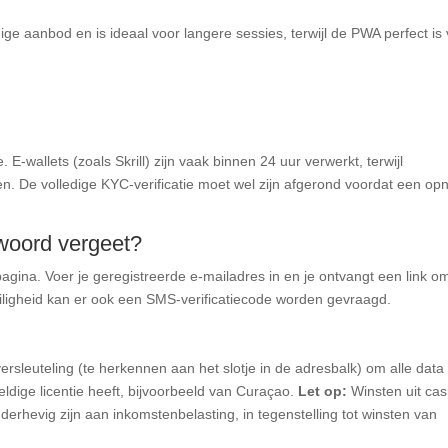
ige aanbod en is ideaal voor langere sessies, terwijl de PWA perfect is
E-wallets (zoals Skrill) zijn vaak binnen 24 uur verwerkt, terwijl
n. De volledige KYC-verificatie moet wel zijn afgerond voordat een o
twoord vergeet?
pagina. Voer je geregistreerde e-mailadres in en je ontvangt een link o
eiligheid kan er ook een SMS-verificatiecode worden gevraagd.
leuteling (te herkennen aan het slotje in de adresbalk) om alle data 
eldige licentie heeft, bijvoorbeeld van Curaçao.
Let op:
Winsten uit cas
erhevig zijn aan inkomstenbelasting, in tegenstelling tot winsten van