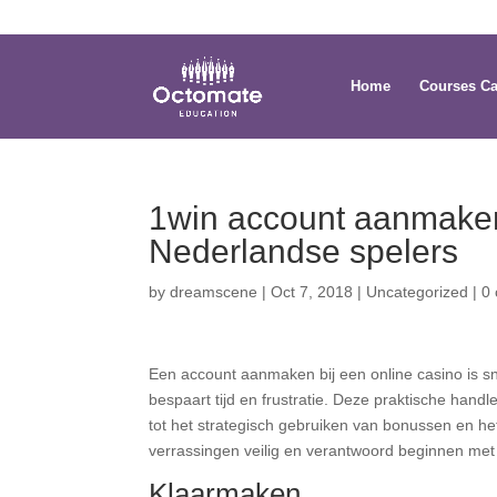
0814635337
info@octomate.co.za
Home
Courses Ca
1win account aanmaken:
Nederlandse spelers
by
dreamscene
|
Oct 7, 2018
|
Uncategorized
|
0
Een account aanmaken bij een online casino is sn
bespaart tijd en frustratie. Deze praktische handl
tot het strategisch gebruiken van bonussen en 
verrassingen veilig en verantwoord beginnen met
Klaarmaken