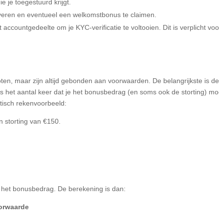
 je toegestuurd krijgt.
iveren en eventueel een welkomstbonus te claimen.
t accountgedeelte om je KYC-verificatie te voltooien. Dit is verplicht voo
en, maar zijn altijd gebonden aan voorwaarden. De belangrijkste is d
s het aantal keer dat je het bonusbedrag (en soms ook de storting) mo
tisch rekenvoorbeeld:
n storting van €150.
het bonusbedrag. De berekening is dan:
orwaarde