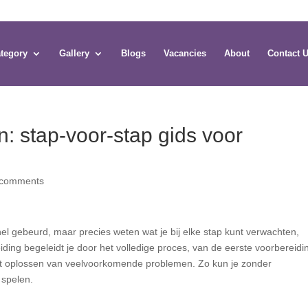
tegory
Gallery
Blogs
Vacancies
About
Contact 
 stap-voor-stap gids voor
 comments
el gebeurd, maar precies weten wat je bij elke stap kunt verwachten,
eiding begeleidt je door het volledige proces, van de eerste voorbereid
het oplossen van veelvoorkomende problemen. Zo kun je zonder
 spelen.