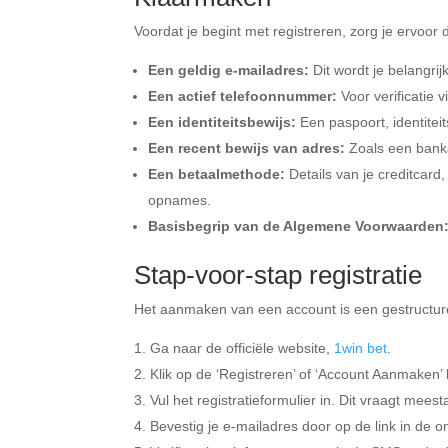
Voordat je begint met registreren, zorg je ervoor 
Een geldig e-mailadres:
Dit wordt je belangri
Een actief telefoonnummer:
Voor verificatie 
Een identiteitsbewijs:
Een paspoort, identitei
Een recent bewijs van adres:
Zoals een banka
Een betaalmethode:
Details van je creditcard,
opnames.
Basisbegrip van de Algemene Voorwaarden
Stap-voor-stap registratie
Het aanmaken van een account is een gestructur
Ga naar de officiële website,
1win bet
.
Klik op de ‘Registreren’ of ‘Account Aanmaken’
Vul het registratieformulier in. Dit vraagt mee
Bevestig je e-mailadres door op de link in de o