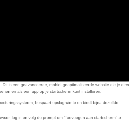
Dit is een geavanceerde, mobiel-geoptimaliseerde website die je dire
penen en als een app op je startscherm kunt installeren.
esturingssysteem, bespaart opslagruimte en biedt bijna dezelfde
owser, log in en volg de prompt om ‘Toevoegen aan startscherm’ te