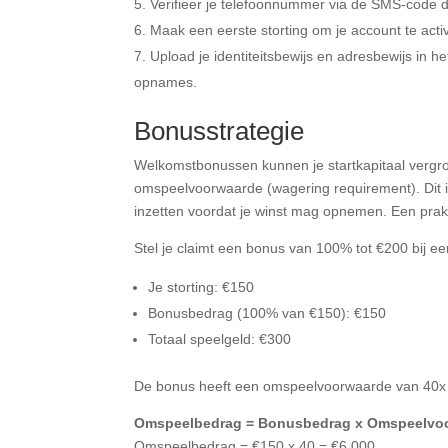
Verifieer je telefoonnummer via de SMS-code die
Maak een eerste storting om je account te act
Upload je identiteitsbewijs en adresbewijs in he
opnames.
Bonusstrategie
Welkomstbonussen kunnen je startkapitaal vergrot
omspeelvoorwaarde (wagering requirement). Dit i
inzetten voordat je winst mag opnemen. Een prak
Stel je claimt een bonus van 100% tot €200 bij ee
Je storting: €150
Bonusbedrag (100% van €150): €150
Totaal speelgeld: €300
De bonus heeft een omspeelvoorwaarde van 40x 
Omspeelbedrag = Bonusbedrag x Omspeelvo
Omspeelbedrag = €150 x 40 = €6.000