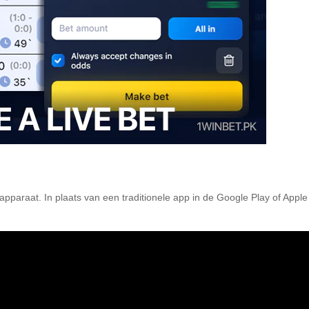
 apparaat. In plaats van een traditionele app in de Google Play of Appl