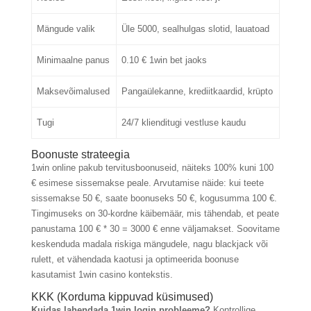
Mängude valik
Üle 5000, sealhulgas slotid, lauatoad
Minimaalne panus
0.10 € 1win bet jaoks
Maksevõimalused
Pangaülekanne, krediitkaardid, krüpto
Tugi
24/7 klienditugi vestluse kaudu
Boonuste strateegia
1win online pakub tervitusboonuseid, näiteks 100% kuni 100
€ esimese sissemakse peale. Arvutamise näide: kui teete
sissemakse 50 €, saate boonuseks 50 €, kogusumma 100 €.
Tingimuseks on 30-kordne käibemäär, mis tähendab, et peate
panustama 100 € * 30 = 3000 € enne väljamakset. Soovitame
keskenduda madala riskiga mängudele, nagu blackjack või
rulett, et vähendada kaotusi ja optimeerida boonuse
kasutamist 1win casino kontekstis.
KKK (Korduma kippuvad küsimused)
Kuidas lahendada 1win login probleeme?
Kontrollige