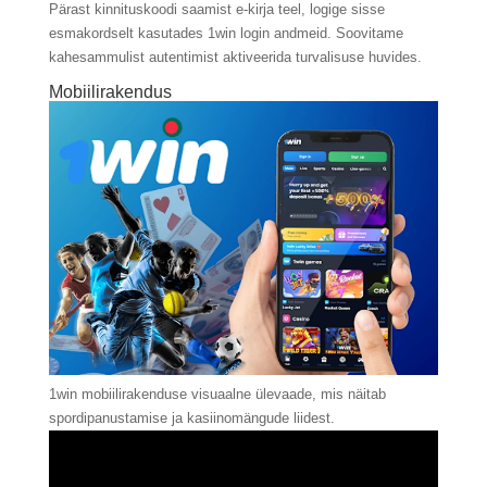
Pärast kinnituskoodi saamist e-kirja teel, logige sisse
esmakordselt kasutades 1win login andmeid. Soovitame
kahesammulist autentimist aktiveerida turvalisuse huvides.
Mobiilirakendus
1win mobiilirakenduse visuaalne ülevaade, mis näitab
spordipanustamise ja kasiinomängude liidest.