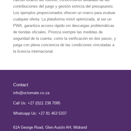
contribuciones del juego y gestión estricta del presupuesto.
Los ejemplos proporcionados ofrecen un marco para evaluar
cualquier oferta. La plataforma móvil optimizada, al ser un
PWA, garantiza acceso rápido sin descargas problemáticas
de tiendas oficiales. Prioriza siempre las medidas de
seguridad de la cuenta, como la verificación en dos pasos, y
juega con plena conciencia de las condiciones vinculadas a
la licencia internacional.
Contact
info@octomate.co.za
Call Us: +27 (0)11 238 7095
Whatsapp Us: +27 81 463 5337
61A George Road, Glen Austin AH, Midrand