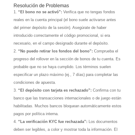
Resolución de Problemas
“El bono no se activó”:
Verifica que no tengas fondos
reales en la cuenta principal (el bono suele activarse antes
del primer depósito de la sesión). Asegúrate de haber
introducido correctamente el código promocional, si era
necesario, en el campo designado durante el depósito.
“No puedo retirar los fondos del bono”:
Comprueba el
progreso del rollover en la sección de bonos de tu cuenta. Es
probable que no se haya cumplido. Los términos suelen
especificar un plazo máximo (ej., 7 días) para completar las
condiciones de apuesta.
“El depósito con tarjeta es rechazado”:
Confirma con tu
banco que las transacciones internacionales o de juego están
habilitadas. Muchos bancos bloquean automáticamente estos
pagos por política interna.
“La verificación KYC fue rechazada”:
Los documentos
deben ser legibles, a color y mostrar toda la información. El