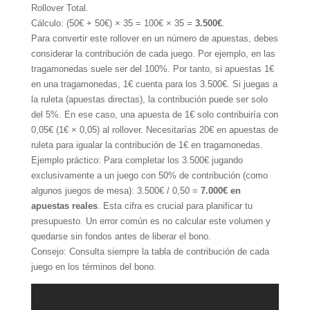
Rollover Total.
Cálculo: (50€ + 50€) × 35 = 100€ × 35 =
3.500€
.
Para convertir este rollover en un número de apuestas, debes
considerar la contribución de cada juego. Por ejemplo, en las
tragamonedas suele ser del 100%. Por tanto, si apuestas 1€
en una tragamonedas, 1€ cuenta para los 3.500€. Si juegas a
la ruleta (apuestas directas), la contribución puede ser solo
del 5%. En ese caso, una apuesta de 1€ solo contribuiría con
0,05€ (1€ × 0,05) al rollover. Necesitarías 20€ en apuestas de
ruleta para igualar la contribución de 1€ en tragamonedas.
Ejemplo práctico: Para completar los 3.500€ jugando
exclusivamente a un juego con 50% de contribución (como
algunos juegos de mesa): 3.500€ / 0,50 =
7.000€ en
apuestas reales
. Esta cifra es crucial para planificar tu
presupuesto. Un error común es no calcular este volumen y
quedarse sin fondos antes de liberar el bono.
Consejo: Consulta siempre la tabla de contribución de cada
juego en los términos del bono.