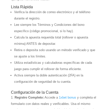
Lista Rápida
Verifica la dirección de correo electrónico y el teléfono
durante el registro.
Lee siempre los Términos y Condiciones del bono
específico (código promocional, si lo hay).
Calcula la apuesta requerida total (rollover o apuesta
mínima) ANTES de depositar.
Retira o deposita solo usando un método verificado y que
se ajuste a los límites.
Utiliza estadísticas y calculadoras específicas de cada
juego para cumplir el rollover de forma eficiente.
Activa siempre la doble autenticación (2FA) en la
configuración de seguridad de tu cuenta.
Configuración de la Cuenta
Registro Completo:
Accede a
1xbet bonus
y completa el
formulario con datos reales y verificables. Usa el mismo