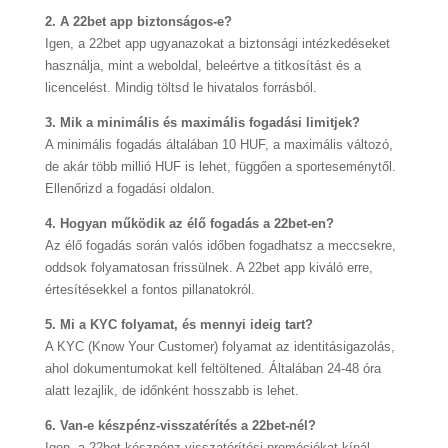
2. A 22bet app biztonságos-e?
Igen, a 22bet app ugyanazokat a biztonsági intézkedéseket
használja, mint a weboldal, beleértve a titkosítást és a
licencelést. Mindig töltsd le hivatalos forrásból.
3. Mik a minimális és maximális fogadási limitjek?
A minimális fogadás általában 10 HUF, a maximális változó,
de akár több millió HUF is lehet, függően a sporteseménytől.
Ellenőrizd a fogadási oldalon.
4. Hogyan működik az élő fogadás a 22bet-en?
Az élő fogadás során valós időben fogadhatsz a meccsekre,
oddsok folyamatosan frissülnek. A 22bet app kiváló erre,
értesítésekkel a fontos pillanatokról.
5. Mi a KYC folyamat, és mennyi ideig tart?
A KYC (Know Your Customer) folyamat az identitásigazolás,
ahol dokumentumokat kell feltöltened. Általában 24-48 óra
alatt lezajlik, de időnként hosszabb is lehet.
6. Van-e készpénz-visszatérítés a 22bet-nél?
Igen, a 22bet készpénz-visszatérítési promóciókat kínál,