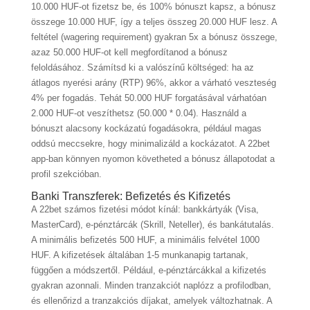
10.000 HUF-ot fizetsz be, és 100% bónuszt kapsz, a bónusz
összege 10.000 HUF, így a teljes összeg 20.000 HUF lesz. A
feltétel (wagering requirement) gyakran 5x a bónusz összege,
azaz 50.000 HUF-ot kell megfordítanod a bónusz
feloldásához. Számítsd ki a valószínű költséged: ha az
átlagos nyerési arány (RTP) 96%, akkor a várható veszteség
4% per fogadás. Tehát 50.000 HUF forgatásával várhatóan
2.000 HUF-ot veszíthetsz (50.000 * 0.04). Használd a
bónuszt alacsony kockázatú fogadásokra, például magas
oddsú meccsekre, hogy minimalizáld a kockázatot. A 22bet
app-ban könnyen nyomon követheted a bónusz állapotodat a
profil szekcióban.
Banki Transzferek: Befizetés és Kifizetés
A 22bet számos fizetési módot kínál: bankkártyák (Visa,
MasterCard), e-pénztárcák (Skrill, Neteller), és bankátutalás.
A minimális befizetés 500 HUF, a minimális felvétel 1000
HUF. A kifizetések általában 1-5 munkanapig tartanak,
függően a módszertől. Például, e-pénztárcákkal a kifizetés
gyakran azonnali. Minden tranzakciót naplózz a profilodban,
és ellenőrizd a tranzakciós díjakat, amelyek változhatnak. A