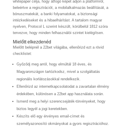
whitepaper célja, hogy átfogó képet adjon a platformról,
beleértve a regisztrációt, a mobilalkalmazás beállítását, a
bónuszmatekát, a banki folyamatokat, a biztonsági
intézkedéseket és a hibaelhárítást. A tartalom magyar
nyelven, Protocol L szerint készült, körülbelül 1812 szóra
tervezve, hogy minden felhasználói szintet kielégítsen.
Mielőtt elkezdenéd
Mielőtt belépnél a 22bet világába, ellenőrizd ezt a rövid
checklistet:
Győződj meg arról, hogy elmúltál 18 éves, és
Magyarországon tartózkodsz, mivel a szolgáltatás
regionális korlátozásokkal rendelkezik.
Ellenőrizd az internetkapcsolatodat a zavartalan élmény
érdekében, különösen a 22bet app használata során.
Ismerd meg a helyi szerencsejáték-törvényeket, hogy
biztos legyél a jogi keretekben.
Készíts elő egy érvényes email-címet és
személyazonosító okmányokat a gyors regisztrációhoz.