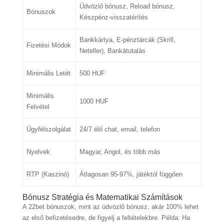
Üdvözlő bónusz, Reload bónusz,
Bónuszok
Készpénz-visszatérítés
Bankkártya, E-pénztárcák (Skrill,
Fizetési Módok
Neteller), Bankátutalás
Minimális Letét
500 HUF
Minimális
1000 HUF
Felvétel
Ügyfélszolgálat
24/7 élő chat, email, telefon
Nyelvek
Magyar, Angol, és több más
RTP (Kaszinó)
Átlagosan 95-97%, játéktól függően
Bónusz Stratégia és Matematikai Számítások
A 22bet bónuszok, mint az üdvözlő bónusz, akár 100% lehet
az első befizetésedre, de figyelj a feltételekbre. Példa: Ha