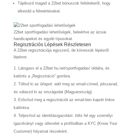
Tájékozd magad a 22bet bónuszok feltételeiről, hogy
elkerüld a félreértéseket.
22bet sportfogadási lehetőségek, beleértve az ázsiai
handicapeket és egyéb típusokat.
Regisztrációs Lépések Részletesen
A 22bet regisztrációja egyszerű, de kövessük lépésről
lépésre:
Látogass el a 22bet.hu.net/sportfogadas/ oldalra, és
kattints a „Regisztráció” gombra.
Töltsd ki az űrlapot: add meg az email-címed, jelszavad,
és válaszd ki az országodat (Magyarország).
Erősítsd meg a regisztrációt az email-ben kapott linkre
kattintva.
Teljesítsd az identitásigazolást: tölts fel egy személyi
igazolványt vagy útlevelet a profilodban a KYC (Know Your
Customer) folyamat részeként.