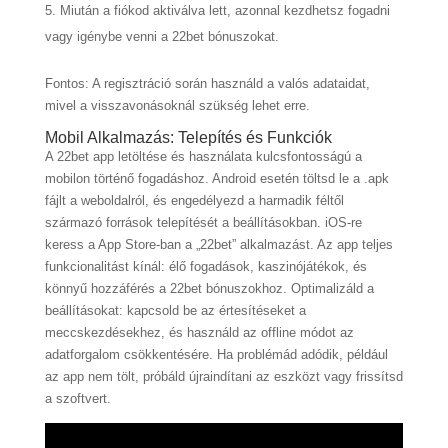
Miután a fiókod aktiválva lett, azonnal kezdhetsz fogadni
vagy igénybe venni a 22bet bónuszokat.
Fontos: A regisztráció során használd a valós adataidat,
mivel a visszavonásoknál szükség lehet erre.
Mobil Alkalmazás: Telepítés és Funkciók
A 22bet app letöltése és használata kulcsfontosságú a
mobilon történő fogadáshoz. Android esetén töltsd le a .apk
fájlt a weboldalról, és engedélyezd a harmadik féltől
származó források telepítését a beállításokban. iOS-re
keress a App Store-ban a „22bet” alkalmazást. Az app teljes
funkcionalitást kínál: élő fogadások, kaszinójátékok, és
könnyű hozzáférés a 22bet bónuszokhoz. Optimalizáld a
beállításokat: kapcsold be az értesítéseket a
meccskezdésekhez, és használd az offline módot az
adatforgalom csökkentésére. Ha problémád adódik, például
az app nem tölt, próbáld újraindítani az eszközt vagy frissítsd
a szoftvert.