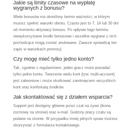
Jakie są limity czasowe na wypłatę
wygranych z bonusu?
Wiele bonusów ma określony termin ważności, w którym
musisz spełnić warunki obrotu. Często jest to 7, 14 lub 30 dni
od momentu aktywacji bonusu. Po upływie tego terminu
niewykorzystane środki bonusowe i wszelkie wygrane z nich
pochodzące mogą zostać anulowane. Zawsze sprawdzaj ten
zapis w warunkach promocji.
Czy mogę mieć tylko jedno konto?
Tak, zgodnie z regulaminem, jeden gracz może posiadać
tylko jedno konto. Tworzenie wielu kont (tzw. multi-account)
jest zabronione i może skutkować zamknięciem wszystkich
kont oraz konfiskatą środków.
Jak skontaktować się z działem wsparcia?
Support jest dostępny głównie przez czat na żywo (ikona
rozmowy na stronie) oraz e-mail. Godziny pracy czatu są
podane na stronie. W przypadku mniej pilnych spraw możesz
skorzystać z formularza kontaktowego.