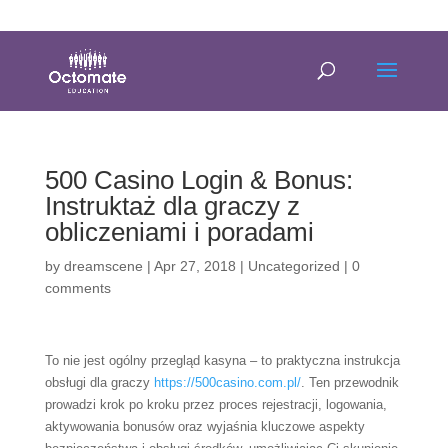
0814635337
info@octomate.co.za
500 Casino Login & Bonus:
Instruktaż dla graczy z
obliczeniami i poradami
by
dreamscene
|
Apr 27, 2018
|
Uncategorized
|
0
comments
To nie jest ogólny przegląd kasyna – to praktyczna instrukcja
obsługi dla graczy
https://500casino.com.pl/
. Ten przewodnik
prowadzi krok po kroku przez proces rejestracji, logowania,
aktywowania bonusów oraz wyjaśnia kluczowe aspekty