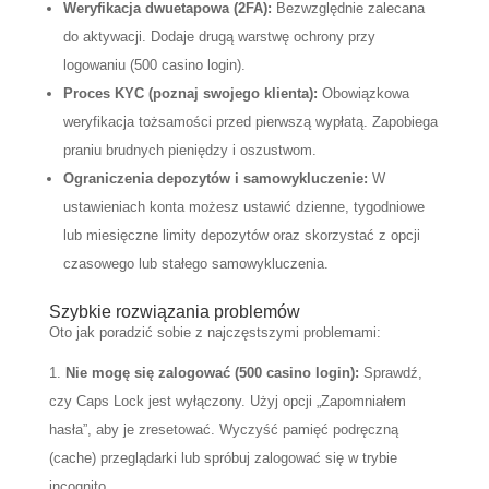
Weryfikacja dwuetapowa (2FA):
Bezwzględnie zalecana
do aktywacji. Dodaje drugą warstwę ochrony przy
logowaniu (500 casino login).
Proces KYC (poznaj swojego klienta):
Obowiązkowa
weryfikacja tożsamości przed pierwszą wypłatą. Zapobiega
praniu brudnych pieniędzy i oszustwom.
Ograniczenia depozytów i samowykluczenie:
W
ustawieniach konta możesz ustawić dzienne, tygodniowe
lub miesięczne limity depozytów oraz skorzystać z opcji
czasowego lub stałego samowykluczenia.
Szybkie rozwiązania problemów
Oto jak poradzić sobie z najczęstszymi problemami:
Nie mogę się zalogować (500 casino login):
Sprawdź,
czy Caps Lock jest wyłączony. Użyj opcji „Zapomniałem
hasła”, aby je zresetować. Wyczyść pamięć podręczną
(cache) przeglądarki lub spróbuj zalogować się w trybie
incognito.