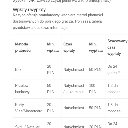
wysokim WR. Zawsze czytaj pełne warunki promocji (T&C).
Wpłaty i wypłaty
Kasyno oferuje standardowy wachlarz metod płatności
dostosowanych do polskiego gracza. Poniższa tabela
przedstawia kluczowe informacje:
Szacowany
Metoda
Min.
Czas
Min.
czas
płatności
wpłata
wpłaty
wypłata
wypłaty
20
Do 24
Blik
Natychmiast
50 PLN
PLN
godzin*
Przelew
50
Natychmiast
100
1-3 dni
bankowy
PLN
/ kilka minut
PLN
robocze
Karty
20
1-3 dni
Natychmiast
50 PLN
Visa/Mastercard
PLN
robocze
20
Do 24
Skrill / Neteller
Natychmiast
20 PLN