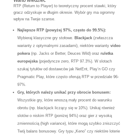
Warto wiedzieć
RTP (Return to Player) to teoretyczny procent stawki, który
gracz odzyskuje w długim okresie. Wybór gry ma ogromny
wpływ na Twoje szanse.
Najlepsze RTP (powyżej 97%, często do 99.5%):
Wybieraj klasyczne gry stołowe.
Blackjack
(zwłaszcza
warianty z optymalnymi zasadami), niektóre warianty
video
pokera
(np. Jacks or Better, Deuces Wild) oraz
ruletka
europejska
(pojedyncze zero, RTP 97.3%). W slotach
szukaj tytułów od dostawców jak NetEnt, Play’n GO czy
Pragmatic Play, które często oferują RTP w przedziale 96-
97%.
Gry, których należy unikać przy obrocie bonusem:
Wszystkie gry, które wnoszą mały procent do warunku
obrotu (np. blackjack liczący się w 10%). Unikaj również
slotów o niskim RTP (poniżej 94%) oraz gier z wysoką
zmiennością (high variance), które mogą szybko zniszczyć
Twój balans bonusowy. Gry typu „Keno” czy niektóre loterie