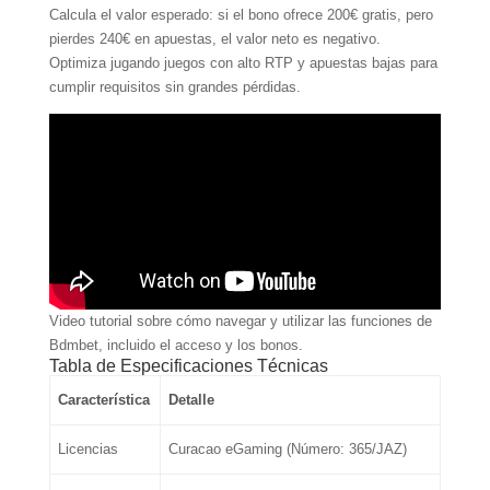
Calcula el valor esperado: si el bono ofrece 200€ gratis, pero
pierdes 240€ en apuestas, el valor neto es negativo.
Optimiza jugando juegos con alto RTP y apuestas bajas para
cumplir requisitos sin grandes pérdidas.
Video tutorial sobre cómo navegar y utilizar las funciones de
Bdmbet, incluido el acceso y los bonos.
Tabla de Especificaciones Técnicas
Característica
Detalle
Licencias
Curacao eGaming (Número: 365/JAZ)