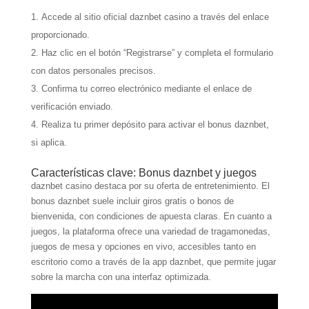
Accede al sitio oficial daznbet casino a través del enlace
proporcionado.
Haz clic en el botón “Registrarse” y completa el formulario
con datos personales precisos.
Confirma tu correo electrónico mediante el enlace de
verificación enviado.
Realiza tu primer depósito para activar el bonus daznbet,
si aplica.
Características clave: Bonus daznbet y juegos
daznbet casino destaca por su oferta de entretenimiento. El
bonus daznbet suele incluir giros gratis o bonos de
bienvenida, con condiciones de apuesta claras. En cuanto a
juegos, la plataforma ofrece una variedad de tragamonedas,
juegos de mesa y opciones en vivo, accesibles tanto en
escritorio como a través de la app daznbet, que permite jugar
sobre la marcha con una interfaz optimizada.