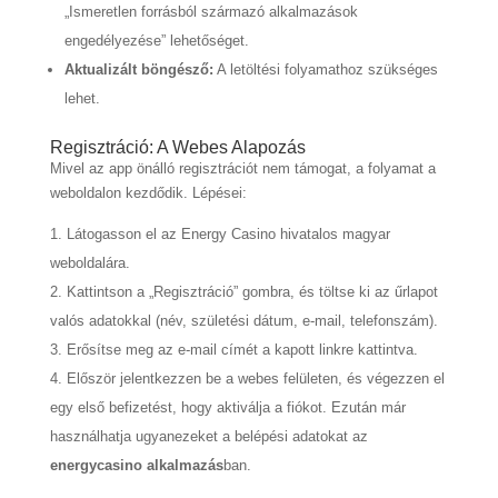
„Ismeretlen forrásból származó alkalmazások
engedélyezése” lehetőséget.
Aktualizált böngésző:
A letöltési folyamathoz szükséges
lehet.
Regisztráció: A Webes Alapozás
Mivel az app önálló regisztrációt nem támogat, a folyamat a
weboldalon kezdődik. Lépései:
Látogasson el az Energy Casino hivatalos magyar
weboldalára.
Kattintson a „Regisztráció” gombra, és töltse ki az űrlapot
valós adatokkal (név, születési dátum, e-mail, telefonszám).
Erősítse meg az e-mail címét a kapott linkre kattintva.
Először jelentkezzen be a webes felületen, és végezzen el
egy első befizetést, hogy aktiválja a fiókot. Ezután már
használhatja ugyanezeket a belépési adatokat az
energycasino alkalmazás
ban.