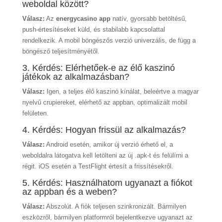
weboldal között?
Válasz:
Az
energycasino app
natív, gyorsabb betöltésű,
push-értesítéseket küld, és stabilabb kapcsolattal
rendelkezik. A mobil böngészős verzió univerzális, de függ a
böngésző teljesítményétől.
3. Kérdés: Elérhetőek-e az élő kaszinó
játékok az alkalmazásban?
Válasz:
Igen, a teljes élő kaszinó kínálat, beleértve a magyar
nyelvű crupiereket, elérhető az appban, optimalizált mobil
felületen.
4. Kérdés: Hogyan frissül az alkalmazás?
Válasz:
Android esetén, amikor új verzió érhető el, a
weboldalra látogatva kell letölteni az új .apk-t és felülírni a
régit. iOS esetén a TestFlight értesít a frissítésekről.
5. Kérdés: Használhatom ugyanazt a fiókot
az appban és a weben?
Válasz:
Abszolút. A fiók teljesen szinkronizált. Bármilyen
eszközről, bármilyen platformról bejelentkezve ugyanazt az