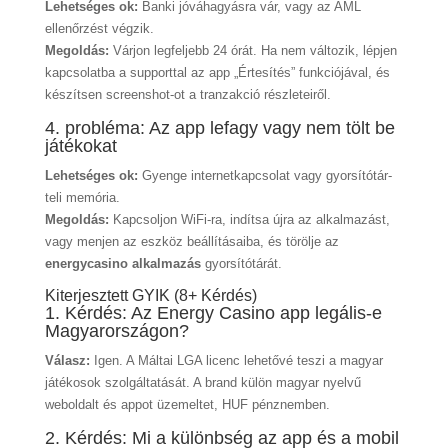
Lehetséges ok:
Banki jóváhagyásra vár, vagy az AML
ellenőrzést végzik.
Megoldás:
Várjon legfeljebb 24 órát. Ha nem változik, lépjen
kapcsolatba a supporttal az app „Értesítés” funkciójával, és
készítsen screenshot-ot a tranzakció részleteiről.
4. probléma: Az app lefagy vagy nem tölt be
játékokat
Lehetséges ok:
Gyenge internetkapcsolat vagy gyorsítótár-
teli memória.
Megoldás:
Kapcsoljon WiFi-ra, indítsa újra az alkalmazást,
vagy menjen az eszköz beállításaiba, és törölje az
energycasino alkalmazás
gyorsítótárát.
Kiterjesztett GYIK (8+ Kérdés)
1. Kérdés: Az Energy Casino app legális-e
Magyarországon?
Válasz:
Igen. A Máltai LGA licenc lehetővé teszi a magyar
játékosok szolgáltatását. A brand külön magyar nyelvű
weboldalt és appot üzemeltet, HUF pénznemben.
2. Kérdés: Mi a különbség az app és a mobil