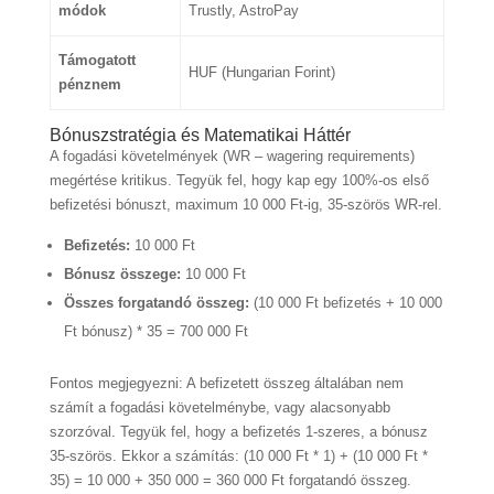
módok
Trustly, AstroPay
Támogatott
HUF (Hungarian Forint)
pénznem
Bónuszstratégia és Matematikai Háttér
A fogadási követelmények (WR – wagering requirements)
megértése kritikus. Tegyük fel, hogy kap egy 100%-os első
befizetési bónuszt, maximum 10 000 Ft-ig, 35-szörös WR-rel.
Befizetés:
10 000 Ft
Bónusz összege:
10 000 Ft
Összes forgatandó összeg:
(10 000 Ft befizetés + 10 000
Ft bónusz) * 35 = 700 000 Ft
Fontos megjegyezni: A befizetett összeg általában nem
számít a fogadási követelménybe, vagy alacsonyabb
szorzóval. Tegyük fel, hogy a befizetés 1-szeres, a bónusz
35-szörös. Ekkor a számítás: (10 000 Ft * 1) + (10 000 Ft *
35) = 10 000 + 350 000 = 360 000 Ft forgatandó összeg.