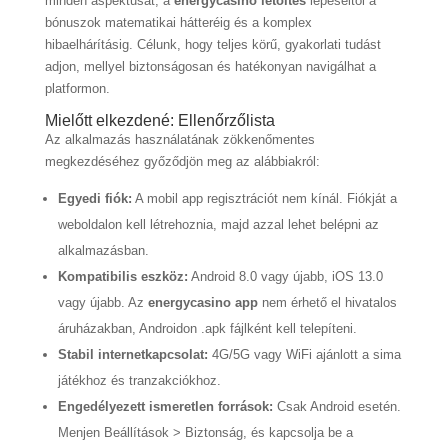
minden aspektusát, a
energycasino letöltés
lépéseitől a
bónuszok matematikai hátteréig és a komplex
hibaelhárításig. Célunk, hogy teljes körű, gyakorlati tudást
adjon, mellyel biztonságosan és hatékonyan navigálhat a
platformon.
Mielőtt elkezdené: Ellenőrzőlista
Az alkalmazás használatának zökkenőmentes
megkezdéséhez győződjön meg az alábbiakról:
Egyedi fiók:
A mobil app regisztrációt nem kínál. Fiókját a
weboldalon kell létrehoznia, majd azzal lehet belépni az
alkalmazásban.
Kompatibilis eszköz:
Android 8.0 vagy újabb, iOS 13.0
vagy újabb. Az
energycasino app
nem érhető el hivatalos
áruházakban, Androidon .apk fájlként kell telepíteni.
Stabil internetkapcsolat:
4G/5G vagy WiFi ajánlott a sima
játékhoz és tranzakciókhoz.
Engedélyezett ismeretlen források:
Csak Android esetén.
Menjen Beállítások > Biztonság, és kapcsolja be a