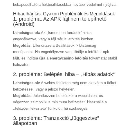
bekapcsolható a fiókbeállításokban további védelmet nyújtva.
Hibaelhárítás: Gyakori Problémák és Megoldások
1. probléma: Az APK fájl nem telepíthető
(Android)
Lehetséges ok:
Az „Ismeretlen források” nincs
engedélyezve, vagy a fájl sérült letöltés közben.
Megoldás:
Ellenőrizze a Beállítások > Biztonság
menüpontot. Ha engedélyezve van, törölje a letöltött .apk
fájlt, és indítsa újra a
energycasino letöltés
folyamatát stabil
hálózaton.
2. probléma: Belépési hiba – „Hibás adatok“
Lehetséges ok:
A webes felületen még nem aktiválta a fiókot
befizetéssel, vagy a jelszó helytelen.
Megoldás:
Jelentkezzen be először a weboldalon, és
végezzen szimbolikus minimum befizetést. Használja a
„Jelszóemlékeztető” funkciót, ha szükséges.
3. probléma: Tranzakció „függesztve“
állapotban