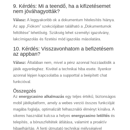
9. Kérdés: Mi a teendő, ha a kifizetésemet
nem jóváhagyották?
Válasz:
A leggyakoribb ok a dokumentum hitelesítés hiánya.
Az app „Fiókom” szekciójában található a „Dokumentumok
feltöltése” lehetőség. Szükség lehet személyi igazolvány,
lakcímigazolás és fizetési mód igazolás másolatára.
10. Kérdés: Visszavonhatom a befizetésem
az appban?
Válasz:
Általában nem, mivel a pénz azonnal hozzáadódik a
játék egyenleghez. Kivétel a technikai hiba esete. Ilyenkor
azonnal lépjen kapcsolatba a supporttal a beépített chat
funkcióval.
Összegzés
Az
energycasino alkalmazás
egy teljes értékű, biztonságos
mobil játékplatform, amely a webes verzió összes funkcióját
magába foglalja, optimalizált felhasználói élményt kínálva. A
sikeres használat kulcsa a helyes
energycasino letöltés
és
telepítés, a bónuszfeltétek átlátása, valamint a proaktív
hibaelhárítás. A fenti útmutató technikai mélységével