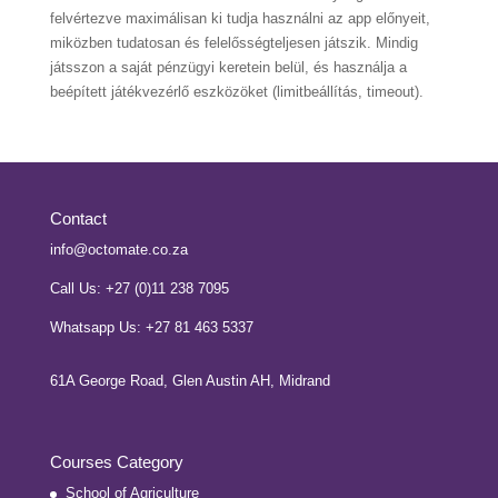
felvértezve maximálisan ki tudja használni az app előnyeit,
miközben tudatosan és felelősségteljesen játszik. Mindig
játsszon a saját pénzügyi keretein belül, és használja a
beépített játékvezérlő eszközöket (limitbeállítás, timeout).
Contact
info@octomate.co.za
Call Us: +27 (0)11 238 7095
Whatsapp Us: +27 81 463 5337
61A George Road, Glen Austin AH, Midrand
Courses Category
School of Agriculture