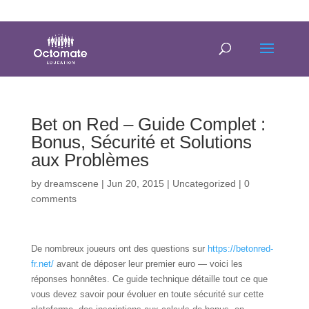
0814635337
info@octomate.co.za
Bet on Red – Guide Complet :
Bonus, Sécurité et Solutions
aux Problèmes
by
dreamscene
|
Jun 20, 2015
|
Uncategorized
|
0
comments
De nombreux joueurs ont des questions sur
https://betonred-
fr.net/
avant de déposer leur premier euro — voici les
réponses honnêtes. Ce guide technique détaille tout ce que
vous devez savoir pour évoluer en toute sécurité sur cette