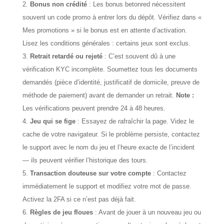
Bonus non crédité
: Les bonus betonred nécessitent
souvent un code promo à entrer lors du dépôt. Vérifiez dans «
Mes promotions » si le bonus est en attente d’activation.
Lisez les conditions générales : certains jeux sont exclus.
Retrait retardé ou rejeté
: C’est souvent dû à une
vérification KYC incomplète. Soumettez tous les documents
demandés (pièce d’identité, justificatif de domicile, preuve de
méthode de paiement) avant de demander un retrait.
Note :
Les vérifications peuvent prendre 24 à 48 heures.
Jeu qui se fige
: Essayez de rafraîchir la page. Videz le
cache de votre navigateur. Si le problème persiste, contactez
le support avec le nom du jeu et l’heure exacte de l’incident
— ils peuvent vérifier l’historique des tours.
Transaction douteuse sur votre compte
: Contactez
immédiatement le support et modifiez votre mot de passe.
Activez la 2FA si ce n’est pas déjà fait.
Règles de jeu floues
: Avant de jouer à un nouveau jeu ou