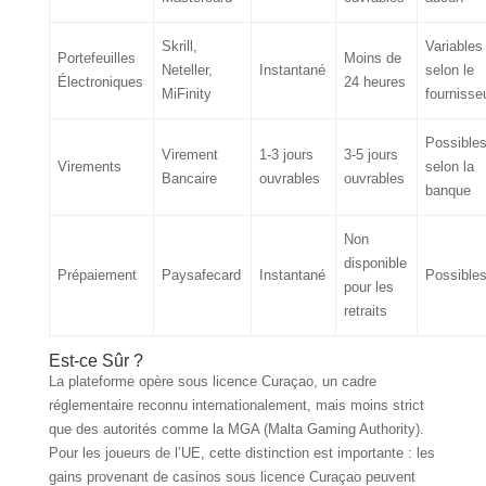
Skrill,
Variables
Portefeuilles
Moins de
Neteller,
Instantané
selon le
Électroniques
24 heures
MiFinity
fournisse
Possible
Virement
1-3 jours
3-5 jours
Virements
selon la
Bancaire
ouvrables
ouvrables
banque
Non
disponible
Prépaiement
Paysafecard
Instantané
Possible
pour les
retraits
Est-ce Sûr ?
La plateforme opère sous licence Curaçao, un cadre
réglementaire reconnu internationalement, mais moins strict
que des autorités comme la MGA (Malta Gaming Authority).
Pour les joueurs de l’UE, cette distinction est importante : les
gains provenant de casinos sous licence Curaçao peuvent