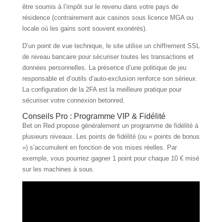
être soumis à l’impôt sur le revenu dans votre pays de
résidence (contrairement aux casinos sous licence MGA ou
locale où les gains sont souvent exonérés).
D’un point de vue technique, le site utilise un chiffrement SSL
de niveau bancaire pour sécuriser toutes les transactions et
données personnelles. La présence d’une politique de jeu
responsable et d’outils d’auto-exclusion renforce son sérieux.
La configuration de la 2FA est la meilleure pratique pour
sécuriser votre connexion betonred.
Conseils Pro : Programme VIP & Fidélité
Bet on Red propose généralement un programme de fidélité à
plusieurs niveaux. Les points de fidélité (ou « points de bonus
») s’accumulent en fonction de vos mises réelles. Par
exemple, vous pourriez gagner 1 point pour chaque 10 € misé
sur les machines à sous.