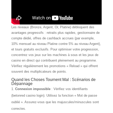
Les niveaux (Bronze, Argent, Or, Platine) débloquent des
avantages progressifs : retraits plus rapides, gestionnaire de
compte dédié, offres de cashback accrues (par exemple,
10% mensuel au niveau Platine contre 5% au niveau Argent),
et tours gratuits exclusifs. Pour optimiser votre progression,
concentrez vos jeux sur les machines à sous et les jeux de
casino en direct qui contribuent pleinement au programme.
Vérifiez régulièrement les promotions « Reload » qui offrent
souvent des multiplicateurs de points.
Quand les Choses Tournent Mal : Scénarios de
Dépannage
Connexion impossible
: Vérifiez vos identifiants
(betonred casino login). Utilisez la fonction « Mot de passe
oublié ». Assurez-vous que les majuscules/minuscules sont
correctes.