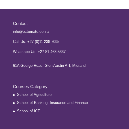
Contact
info@octomate.co.za
Call Us: +27 (0)11 238 7095
Whatsapp Us: +27 81 463 5337
61A George Road, Glen Austin AH, Midrand
Courses Category
School of Agriculture
School of Banking, Insurance and Finance
School of ICT