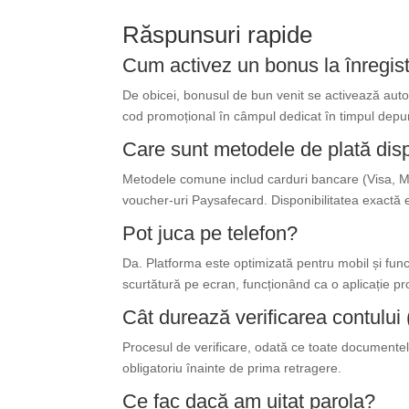
Răspunsuri rapide
Cum activez un bonus la înregis
De obicei, bonusul de bun venit se activează auto
cod promoțional în câmpul dedicat în timpul depune
Care sunt metodele de plată dis
Metodele comune includ carduri bancare (Visa, Mast
voucher-uri Paysafecard. Disponibilitatea exactă 
Pot juca pe telefon?
Da. Platforma este optimizată pentru mobil și fun
scurtătură pe ecran, funcționând ca o aplicație pr
Cât durează verificarea contulu
Procesul de verificare, odată ce toate documentel
obligatoriu înainte de prima retragere.
Ce fac dacă am uitat parola?