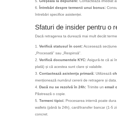
Greșeală la depunere:
Contactează imediat asi
Întrebări despre termenii unui bonus:
Consul
întrebări specifice asistenței.
Sfaturi de insider pentru o r
Dacă retragerea ta durează mai mult decât termen
Verifică statusul în cont:
Accesează secțiunea „
„Procesată” sau „Respinsă”.
Verifică documentele KYC:
Asigură-te că ai 
plată) și că acestea sunt clare și valabile.
Contactează asistența primară:
Utilizează
ch
menționează numărul cererii de retragere și data
Dacă nu se rezolvă în 24h:
Trimite un
email o
Păstrează o copie.
Termeni tipici:
Procesarea internă poate dura 
wallets (până la 24h), card/transfer bancar (1-5 z
concret.