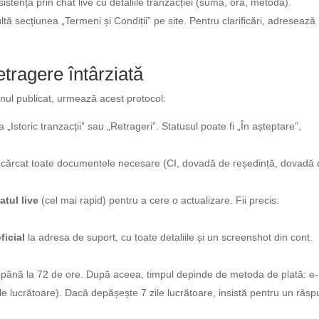
stența prin chat live cu detaliile tranzacției (sumă, oră, metodă).
tă secțiunea „Termeni și Condiții” pe site. Pentru clarificări, adresează
etragere întârziată
ul publicat, urmează acest protocol:
Istoric tranzacții” sau „Retrageri”. Statusul poate fi „În așteptare”,
încărcat toate documentele necesare (CI, dovadă de reședință, dovadă
atul live
(cel mai rapid) pentru a cere o actualizare. Fii precis:
.
ficial
la adresa de suport, cu toate detaliile și un screenshot din cont.
până la 72 de ore. După aceea, timpul depinde de metoda de plată: e-
ile lucrătoare). Dacă depășește 7 zile lucrătoare, insistă pentru un răs