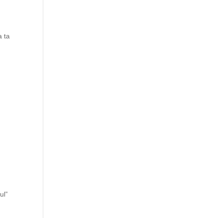
a ta
l
d
ul”