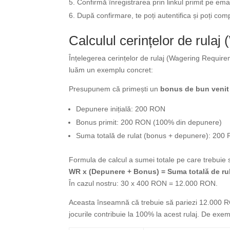
Confirmă înregistrarea prin linkul primit pe ema
După confirmare, te poți autentifica și poți com
Calculul cerințelor de rulaj
Înțelegerea cerințelor de rulaj (Wagering Require
luăm un exemplu concret:
Presupunem că primești un
bonus de bun venit
Depunere inițială: 200 RON
Bonus primit: 200 RON (100% din depunere)
Suma totală de rulat (bonus + depunere): 2
Formula de calcul a sumei totale pe care trebuie 
WR x (Depunere + Bonus) = Suma totală de ru
În cazul nostru: 30 x 400 RON = 12.000 RON.
Aceasta înseamnă că trebuie să pariezi 12.000 RON
jocurile contribuie la 100% la acest rulaj. De exem