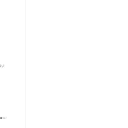
 de
puns