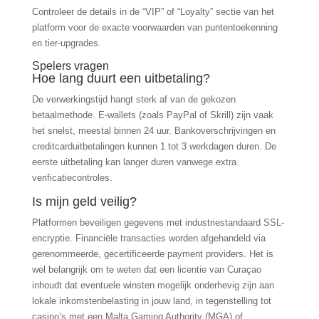
Controleer de details in de “VIP” of “Loyalty” sectie van het
platform voor de exacte voorwaarden van puntentoekenning
en tier-upgrades.
Spelers vragen
Hoe lang duurt een uitbetaling?
De verwerkingstijd hangt sterk af van de gekozen
betaalmethode. E-wallets (zoals PayPal of Skrill) zijn vaak
het snelst, meestal binnen 24 uur. Bankoverschrijvingen en
creditcarduitbetalingen kunnen 1 tot 3 werkdagen duren. De
eerste uitbetaling kan langer duren vanwege extra
verificatiecontroles.
Is mijn geld veilig?
Platformen beveiligen gegevens met industriestandaard SSL-
encryptie. Financiële transacties worden afgehandeld via
gerenommeerde, gecertificeerde payment providers. Het is
wel belangrijk om te weten dat een licentie van Curaçao
inhoudt dat eventuele winsten mogelijk onderhevig zijn aan
lokale inkomstenbelasting in jouw land, in tegenstelling tot
casino’s met een Malta Gaming Authority (MGA) of