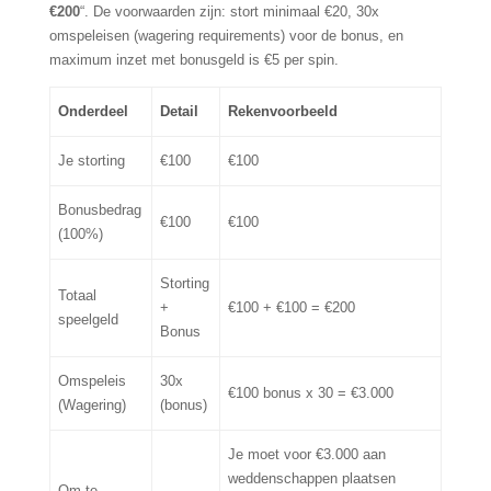
€200
“. De voorwaarden zijn: stort minimaal €20, 30x
omspeleisen (wagering requirements) voor de bonus, en
maximum inzet met bonusgeld is €5 per spin.
Onderdeel
Detail
Rekenvoorbeeld
Je storting
€100
€100
Bonusbedrag
€100
€100
(100%)
Storting
Totaal
+
€100 + €100 = €200
speelgeld
Bonus
Omspeleis
30x
€100 bonus x 30 = €3.000
(Wagering)
(bonus)
Je moet voor €3.000 aan
weddenschappen plaatsen
Om te