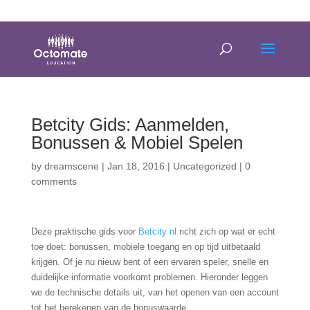
0814635337
info@octomate.co.za
Betcity Gids: Aanmelden,
Bonussen & Mobiel Spelen
by
dreamscene
|
Jan 18, 2016
|
Uncategorized
|
0
comments
Deze praktische gids voor
Betcity nl
richt zich op wat er echt
toe doet: bonussen, mobiele toegang en op tijd uitbetaald
krijgen. Of je nu nieuw bent of een ervaren speler, snelle en
duidelijke informatie voorkomt problemen. Hieronder leggen
we de technische details uit, van het openen van een account
tot het berekenen van de bonuswaarde.