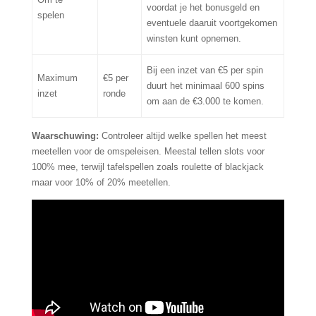
voordat je het bonusgeld en
spelen
eventuele daaruit voortgekomen
winsten kunt opnemen.
Bij een inzet van €5 per spin
Maximum
€5 per
duurt het minimaal 600 spins
inzet
ronde
om aan de €3.000 te komen.
Waarschuwing:
Controleer altijd welke spellen het meest
meetellen voor de omspeleisen. Meestal tellen slots voor
100% mee, terwijl tafelspellen zoals roulette of blackjack
maar voor 10% of 20% meetellen.