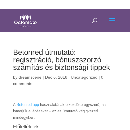
0814635337
info@octomate.co.za
Betonred útmutató:
regisztráció, bónuszszorzó
számítás és biztonsági tippek
by
dreamscene
|
Dec 6, 2018
|
Uncategorized
|
0
comments
A
Betonred app
használatának elkezdése egyszerű, ha
ismerjük a lépéseket – ez az útmutató végigvezeti
mindegyiken.
Előfeltételek