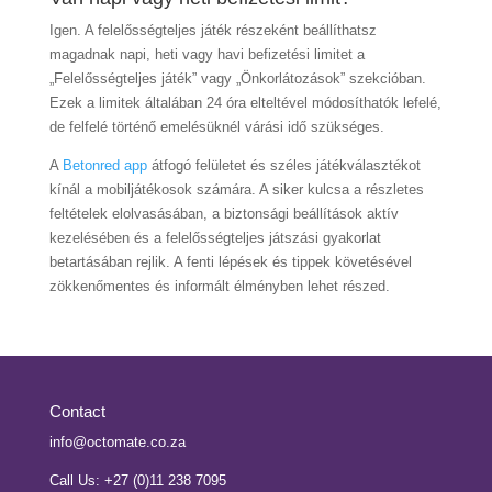
Igen. A felelősségteljes játék részeként beállíthatsz
magadnak napi, heti vagy havi befizetési limitet a
„Felelősségteljes játék” vagy „Önkorlátozások” szekcióban.
Ezek a limitek általában 24 óra elteltével módosíthatók lefelé,
de felfelé történő emelésüknél várási idő szükséges.
A
Betonred app
átfogó felületet és széles játékválasztékot
kínál a mobiljátékosok számára. A siker kulcsa a részletes
feltételek elolvasásában, a biztonsági beállítások aktív
kezelésében és a felelősségteljes játszási gyakorlat
betartásában rejlik. A fenti lépések és tippek követésével
zökkenőmentes és informált élményben lehet részed.
Contact
info@octomate.co.za
Call Us: +27 (0)11 238 7095