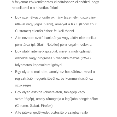
A folyamat zökkenőmentes elindításához ellenőrizd, hogy
rendelkezel-e a következőkkel:
Egy személyazonosító okmány (személyi igazolvány,
útlevél vagy jogosítvány), amelyet a KYC (Know Your
Customer) ellenőrzéshez fel kell tölteni.
A te nevedre szóló bankkártya vagy aktív elektronikus
pénztárca (pl. Skrill, Neteller) pénzforgalmi célokra.
Egy stabil internetkapcsolat, mivel a mobiloptimált
weboldal vagy progresszív webalkalmazás (PWA)
folyamatos kapcsolatot igényel.
Egy olyan e-mail cím, amelyhez hozzáférsz, mivel a
regisztráció megerősítéséhez és kommunikációhoz
szükséges.
Egy olyan eszköz (okostelefon, táblagép vagy
számítógép), amely támogatja a legújabb böngészőket
(Chrome, Safari, Firefox).
A te játékengedélyedet biztosító országban való