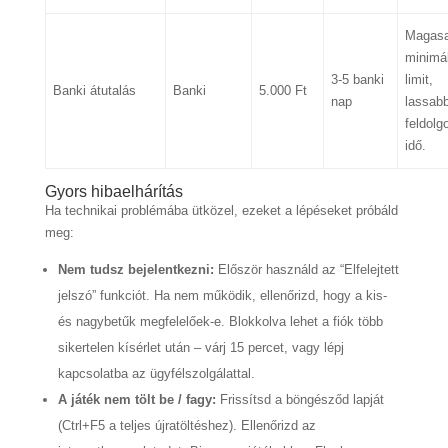
Magas
minimá
3-5 banki
limit,
Banki átutalás
Banki
5.000 Ft
nap
lassab
feldolg
idő.
Gyors hibaelhárítás
Ha technikai problémába ütközel, ezeket a lépéseket próbáld
meg:
Nem tudsz bejelentkezni:
Először használd az “Elfelejtett
jelszó” funkciót. Ha nem működik, ellenőrizd, hogy a kis-
és nagybetűk megfelelőek-e. Blokkolva lehet a fiók több
sikertelen kísérlet után – várj 15 percet, vagy lépj
kapcsolatba az ügyfélszolgálattal.
A játék nem tölt be / fagy:
Frissítsd a böngésződ lapját
(Ctrl+F5 a teljes újratöltéshez). Ellenőrizd az