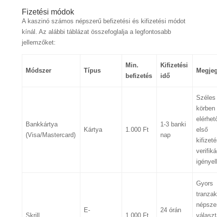
Fizetési módok
A kaszinó számos népszerű befizetési és kifizetési módot
kínál. Az alábbi táblázat összefoglalja a legfontosabb
jellemzőket:
Min.
Kifizetési
Módszer
Típus
Megje
befizetés
idő
Széles
körben
elérhet
Bankkártya
1-3 banki
Kártya
1.000 Ft
első
(Visa/Mastercard)
nap
kifizet
verifiká
igényel
Gyors
tranzak
népsze
E-
24 órán
Skrill
1.000 Ft
válasz