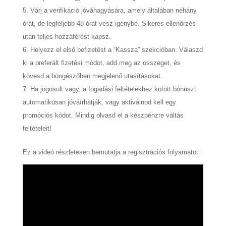
Várj a verifikáció jóváhagyására, amely általában néhány
órát, de legfeljebb 48 órát vesz igénybe. Sikeres ellenőrzés
után teljes hozzáférést kapsz.
Helyezz el első befizetést a “Kassza” szekcióban. Válaszd
ki a preferált fizetési módot, add meg az összeget, és
kövesd a böngészőben megjelenő utasításokat.
Ha jogosult vagy, a fogadási feltételekhez kötött bónuszt
automatikusan jóváírhatják, vagy aktiválnod kell egy
promóciós kódot. Mindig olvasd el a készpénzre váltás
feltételeit!
Ez a videó részletesen bemutatja a regisztrációs folyamatot: