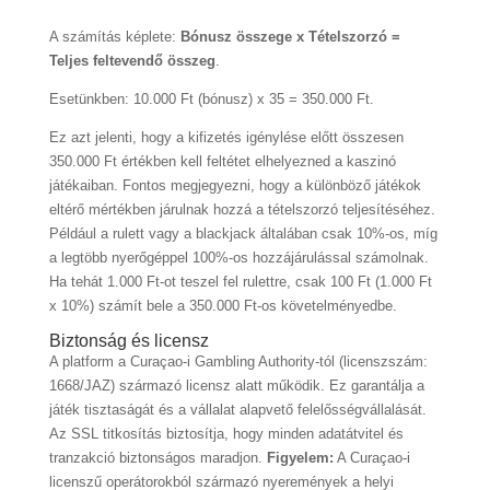
A számítás képlete:
Bónusz összege x Tételszorzó =
Teljes feltevendő összeg
.
Esetünkben: 10.000 Ft (bónusz) x 35 = 350.000 Ft.
Ez azt jelenti, hogy a kifizetés igénylése előtt összesen
350.000 Ft értékben kell feltétet elhelyezned a kaszinó
játékaiban. Fontos megjegyezni, hogy a különböző játékok
eltérő mértékben járulnak hozzá a tételszorzó teljesítéséhez.
Például a rulett vagy a blackjack általában csak 10%-os, míg
a legtöbb nyerőgéppel 100%-os hozzájárulással számolnak.
Ha tehát 1.000 Ft-ot teszel fel rulettre, csak 100 Ft (1.000 Ft
x 10%) számít bele a 350.000 Ft-os követelményedbe.
Biztonság és licensz
A platform a Curaçao-i Gambling Authority-tól (licenszszám:
1668/JAZ) származó licensz alatt működik. Ez garantálja a
játék tisztaságát és a vállalat alapvető felelősségvállalását.
Az SSL titkosítás biztosítja, hogy minden adatátvitel és
tranzakció biztonságos maradjon.
Figyelem:
A Curaçao-i
licenszű operátorokból származó nyeremények a helyi