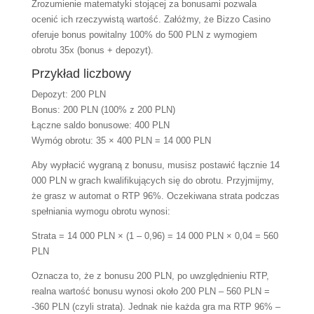
Zrozumienie matematyki stojącej za bonusami pozwala
ocenić ich rzeczywistą wartość. Załóżmy, że Bizzo Casino
oferuje bonus powitalny 100% do 500 PLN z wymogiem
obrotu 35x (bonus + depozyt).
Przykład liczbowy
Depozyt: 200 PLN
Bonus: 200 PLN (100% z 200 PLN)
Łączne saldo bonusowe: 400 PLN
Wymóg obrotu: 35 × 400 PLN = 14 000 PLN
Aby wypłacić wygraną z bonusu, musisz postawić łącznie 14
000 PLN w grach kwalifikujących się do obrotu. Przyjmijmy,
że grasz w automat o RTP 96%. Oczekiwana strata podczas
spełniania wymogu obrotu wynosi:
Strata = 14 000 PLN × (1 – 0,96) = 14 000 PLN × 0,04 = 560
PLN
Oznacza to, że z bonusu 200 PLN, po uwzględnieniu RTP,
realna wartość bonusu wynosi około 200 PLN – 560 PLN =
-360 PLN (czyli strata). Jednak nie każda gra ma RTP 96% –