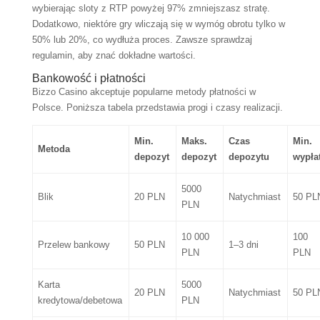
wybierając sloty z RTP powyżej 97% zmniejszasz stratę.
Dodatkowo, niektóre gry wliczają się w wymóg obrotu tylko w
50% lub 20%, co wydłuża proces. Zawsze sprawdzaj
regulamin, aby znać dokładne wartości.
Bankowość i płatności
Bizzo Casino akceptuje popularne metody płatności w
Polsce. Poniższa tabela przedstawia progi i czasy realizacji.
Min.
Maks.
Czas
Min.
Metoda
depozyt
depozyt
depozytu
wypła
5000
Blik
20 PLN
Natychmiast
50 PL
PLN
10 000
100
Przelew bankowy
50 PLN
1–3 dni
PLN
PLN
Karta
5000
20 PLN
Natychmiast
50 PL
kredytowa/debetowa
PLN