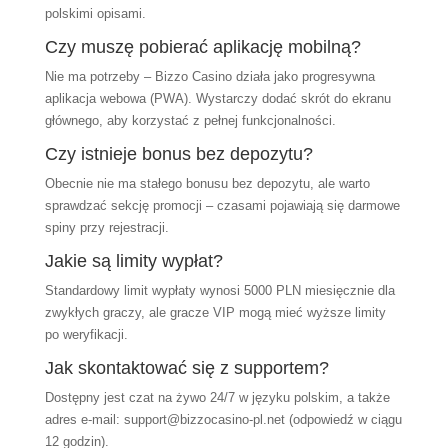
polskimi opisami.
Czy muszę pobierać aplikację mobilną?
Nie ma potrzeby – Bizzo Casino działa jako progresywna
aplikacja webowa (PWA). Wystarczy dodać skrót do ekranu
głównego, aby korzystać z pełnej funkcjonalności.
Czy istnieje bonus bez depozytu?
Obecnie nie ma stałego bonusu bez depozytu, ale warto
sprawdzać sekcję promocji – czasami pojawiają się darmowe
spiny przy rejestracji.
Jakie są limity wypłat?
Standardowy limit wypłaty wynosi 5000 PLN miesięcznie dla
zwykłych graczy, ale gracze VIP mogą mieć wyższe limity
po weryfikacji.
Jak skontaktować się z supportem?
Dostępny jest czat na żywo 24/7 w języku polskim, a także
adres e-mail: support@bizzocasino-pl.net (odpowiedź w ciągu
12 godzin).