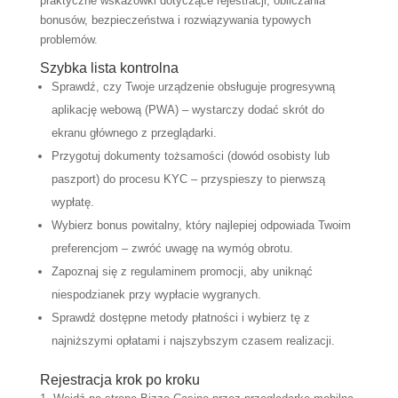
praktyczne wskazówki dotyczące rejestracji, obliczania
bonusów, bezpieczeństwa i rozwiązywania typowych
problemów.
Szybka lista kontrolna
Sprawdź, czy Twoje urządzenie obsługuje progresywną
aplikację webową (PWA) – wystarczy dodać skrót do
ekranu głównego z przeglądarki.
Przygotuj dokumenty tożsamości (dowód osobisty lub
paszport) do procesu KYC – przyspieszy to pierwszą
wypłatę.
Wybierz bonus powitalny, który najlepiej odpowiada Twoim
preferencjom – zwróć uwagę na wymóg obrotu.
Zapoznaj się z regulaminem promocji, aby uniknąć
niespodzianek przy wypłacie wygranych.
Sprawdź dostępne metody płatności i wybierz tę z
najniższymi opłatami i najszybszym czasem realizacji.
Rejestracja krok po kroku