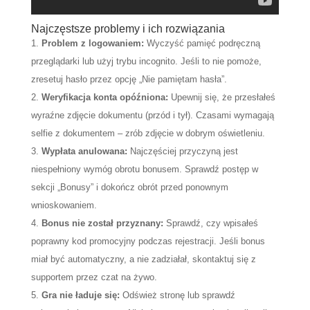
Najczęstsze problemy i ich rozwiązania
Problem z logowaniem:
Wyczyść pamięć podręczną
przeglądarki lub użyj trybu incognito. Jeśli to nie pomoże,
zresetuj hasło przez opcję „Nie pamiętam hasła”.
Weryfikacja konta opóźniona:
Upewnij się, że przesłałeś
wyraźne zdjęcie dokumentu (przód i tył). Czasami wymagają
selfie z dokumentem – zrób zdjęcie w dobrym oświetleniu.
Wypłata anulowana:
Najczęściej przyczyną jest
niespełniony wymóg obrotu bonusem. Sprawdź postęp w
sekcji „Bonusy” i dokończ obrót przed ponownym
wnioskowaniem.
Bonus nie został przyznany:
Sprawdź, czy wpisałeś
poprawny kod promocyjny podczas rejestracji. Jeśli bonus
miał być automatyczny, a nie zadziałał, skontaktuj się z
supportem przez czat na żywo.
Gra nie ładuje się:
Odśwież stronę lub sprawdź