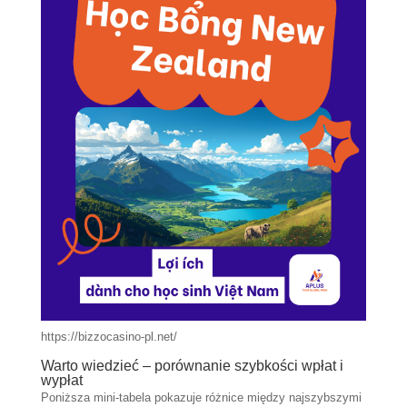
https://bizzocasino-pl.net/
Warto wiedzieć – porównanie szybkości wpłat i
wypłat
Poniższa mini-tabela pokazuje różnice między najszybszymi