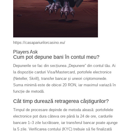
https://casapariurilorcasino.eu/
Players Ask
Cum pot depune bani în contul meu?
Depunerile se fac din secțiunea „Depunere” din contul tău. Ai
la dispoziție carduri Visa/Mastercard, portofele electronice
(Neteller, Skrill), transfer bancar și uneori criptomonede.
Suma minimă este de obicei 20 RON, iar maximul variază în
funcție de metodă.
Cât timp durează retragerea câștigurilor?
Timpul de procesare depinde de metoda aleasă: portofelele
electronice pot dura câteva ore până la 24 de ore, cardurile
bancare 1–3 zile lucrătoare, iar transferul bancar poate ajunge
la 5 zile. Verificarea contului (KYC) trebuie să fie finalizată