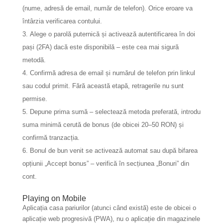
(nume, adresă de email, număr de telefon). Orice eroare va
întârzia verificarea contului.
Alege o parolă puternică și activează autentificarea în doi
pași (2FA) dacă este disponibilă – este cea mai sigură
metodă.
Confirmă adresa de email și numărul de telefon prin linkul
sau codul primit. Fără această etapă, retragerile nu sunt
permise.
Depune prima sumă – selectează metoda preferată, introdu
suma minimă cerută de bonus (de obicei 20–50 RON) și
confirmă tranzacția.
Bonul de bun venit se activează automat sau după bifarea
opțiunii „Accept bonus” – verifică în secțiunea „Bonuri” din
cont.
Playing on Mobile
Aplicația casa pariurilor (atunci când există) este de obicei o
aplicație web progresivă (PWA), nu o aplicație din magazinele