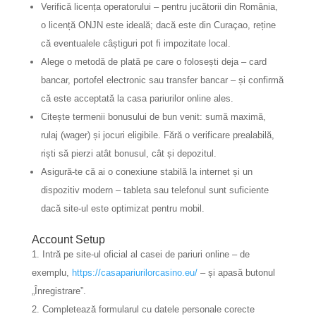
Verifică licența operatorului – pentru jucătorii din România,
o licență ONJN este ideală; dacă este din Curaçao, reține
că eventualele câștiguri pot fi impozitate local.
Alege o metodă de plată pe care o folosești deja – card
bancar, portofel electronic sau transfer bancar – și confirmă
că este acceptată la casa pariurilor online ales.
Citește termenii bonusului de bun venit: sumă maximă,
rulaj (wager) și jocuri eligibile. Fără o verificare prealabilă,
riști să pierzi atât bonusul, cât și depozitul.
Asigură-te că ai o conexiune stabilă la internet și un
dispozitiv modern – tableta sau telefonul sunt suficiente
dacă site-ul este optimizat pentru mobil.
Account Setup
Intră pe site-ul oficial al casei de pariuri online – de
exemplu,
https://casapariurilorcasino.eu/
– și apasă butonul
„Înregistrare”.
Completează formularul cu datele personale corecte