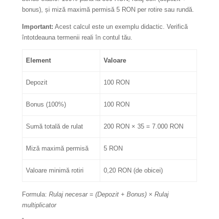
bonus), și miză maximă permisă 5 RON per rotire sau rundă.
Important:
Acest calcul este un exemplu didactic. Verifică
întotdeauna termenii reali în contul tău.
Element
Valoare
Depozit
100 RON
Bonus (100%)
100 RON
Sumă totală de rulat
200 RON × 35 = 7.000 RON
Miză maximă permisă
5 RON
Valoare minimă rotiri
0,20 RON (de obicei)
Formula:
Rulaj necesar = (Depozit + Bonus) × Rulaj
multiplicator