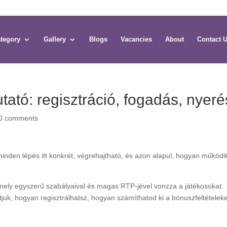
tegory
Gallery
Blogs
Vacancies
About
Contact 
ató: regisztráció, fogadás, nyeré
0 comments
den lépés itt konkrét, végrehajtható, és azon alapul, hogyan működi
amely egyszerű szabályaival és magas RTP-jével vonzza a játékosokat.
uk, hogyan regisztrálhatsz, hogyan számíthatod ki a bónuszfeltételeke