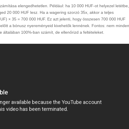
ámítása elengedhetetlen. Például: ha 10 000 HUF-ot helyezel letétbe,
ed 20 000 HUF lesz. Ha a wagering szorzó 35x, akkor a teljes
UF) × 35 = 700 000 HUF. Ez azt jelenti, hogy összesen 700 000 HUF
mielőtt a bónusz nyereményeid kivehetők lennének. Fontos: nem minde
 általában 100%-ban számít, de ellenőrizd a feltételeket.