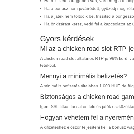
Ha a kifizetés függőben van, várd meg a feldolgo
Ha a bónusz nem jóváíródott, győződj meg róla
Ha a játék nem töltődik be, frissítsd a böngész
Ha önkizárást kérsz, vedd fel a kapcsolatot az ü
Gyors kérdések
Mi az a chicken road slot RTP-j
A chicken road slot általános RTP-je 96% körül va
tétekből.
Mennyi a minimális befizetés?
A minimális befizetés általában 1 000 HUF, de függ
Biztonságos a chicken road ga
Igen, SSL titkosítással és felelős játék eszközökke
Hogyan vehetem fel a nyeremén
A kifizetéshez először teljesíteni kell a bónusz w