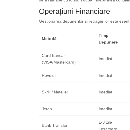
de a rămâne cu fonduri după îndeplinirea condițiil
Operațiuni Financiare
Gestionarea depunerilor și retragerilor este esen
Timp
Metodă
Depunere
Card Bancar
Imediat
(VISA/Mastercard)
Revolut
Imediat
Skrill / Neteller
Imediat
Jeton
Imediat
1-3 zile
Bank Transfer
lucrătoare