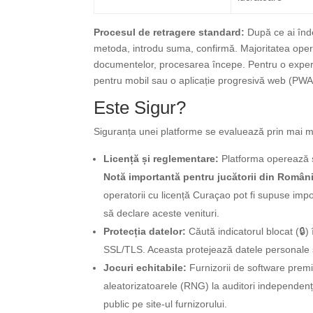
Procesul de retragere standard:
După ce ai înde
metoda, introdu suma, confirmă. Majoritatea oper
documentelor, procesarea începe. Pentru o experi
pentru mobil sau o aplicație progresivă web (PWA)
Este Sigur?
Siguranța unei platforme se evaluează prin mai mult
Licență și reglementare:
Platforma operează s
Notă importantă pentru jucătorii din Român
operatorii cu licență Curaçao pot fi supuse impoz
să declare aceste venituri.
Protecția datelor:
Căută indicatorul blocat (🔒
SSL/TLS. Aceasta protejează datele personale și
Jocuri echitabile:
Furnizorii de software prem
aleatorizatoarele (RNG) la auditori independen
public pe site-ul furnizorului.