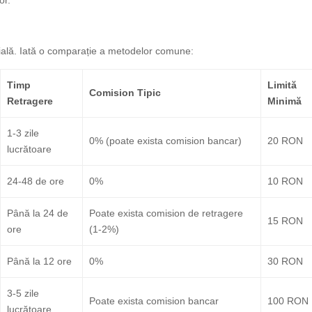
or.
țială. Iată o comparație a metodelor comune:
Timp
Limită
Comision Tipic
Retragere
Minimă
1-3 zile
0% (poate exista comision bancar)
20 RON
lucrătoare
24-48 de ore
0%
10 RON
Până la 24 de
Poate exista comision de retragere
15 RON
ore
(1-2%)
Până la 12 ore
0%
30 RON
3-5 zile
Poate exista comision bancar
100 RON
lucrătoare