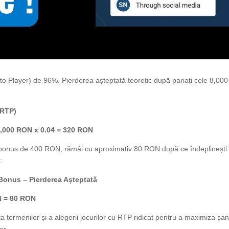
o Player) de 96%. Pierderea așteptată teoretic după pariați cele 8,000
 RTP)
 8,000 RON x 0.04 = 320 RON
e bonus de 400 RON, rămâi cu aproximativ 80 RON după ce îndeplinești
:
 Bonus – Pierderea Așteptată
N = 80 RON
 termenilor și a alegerii jocurilor cu RTP ridicat pentru a maximiza șa