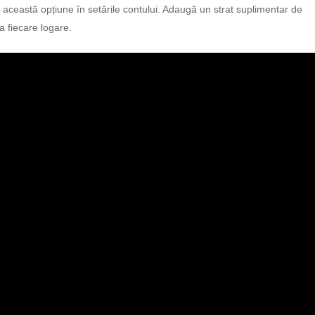
această opțiune în setările contului. Adaugă un strat suplimentar de
a fiecare logare.