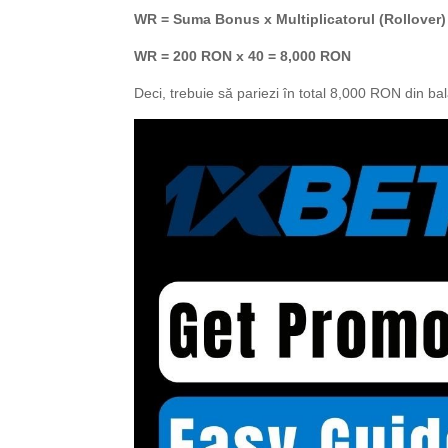
WR = Suma Bonus x Multiplicatorul (Rollover)
WR = 200 RON x 40 = 8,000 RON
Deci, trebuie să pariezi în total 8,000 RON din bal