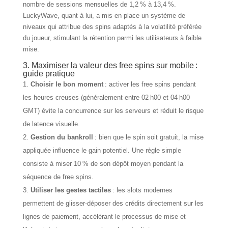
nombre de sessions mensuelles de 1,2 % à 13,4 %.
LuckyWave, quant à lui, a mis en place un système de
niveaux qui attribue des spins adaptés à la volatilité préférée
du joueur, stimulant la rétention parmi les utilisateurs à faible
mise.
3. Maximiser la valeur des free spins sur mobile :
guide pratique
Choisir le bon moment
: activer les free spins pendant
les heures creuses (généralement entre 02 h00 et 04 h00
GMT) évite la concurrence sur les serveurs et réduit le risque
de latence visuelle.
Gestion du bankroll
: bien que le spin soit gratuit, la mise
appliquée influence le gain potentiel. Une règle simple
consiste à miser 10 % de son dépôt moyen pendant la
séquence de free spins.
Utiliser les gestes tactiles
: les slots modernes
permettent de glisser‑déposer des crédits directement sur les
lignes de paiement, accélérant le processus de mise et