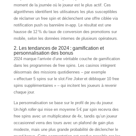
moment de la journée où le joueur est le plus actif. Ces
algorithmes identifient les utilisateurs les plus susceptibles
de réclamer un free spin et déclenchent une offre ciblée via
notification push ou bannière in‑app. Le résultat est une
hausse de 12 % du taux de conversion des promotions sur
mobile, selon les données internes de plusieurs opérateurs.
2. Les tendances de 2024 : gamification et
personnalisation des bonus
2024 marque l’arrivée d’une véritable couche de gamification
dans les programmes de free spins. Les casinos intègrent
désormais des missions quotidiennes – par exemple
« effectuer 5 spins sur le slot
Fire Joker
et débloquer 10 free
spins supplémentaires » – qui incitent les joueurs à revenir
chaque jour.
La personnalisation se base sur le profil de jeu du joueur.
Un
high roller
qui mise en moyenne 5 € par spin recevra des
free spins avec un multiplicateur de 4x, tandis qu’un joueur
occasionnel verra des tours avec un plafond de gain plus
modeste, mais une plus grande probabilité de déclencher le