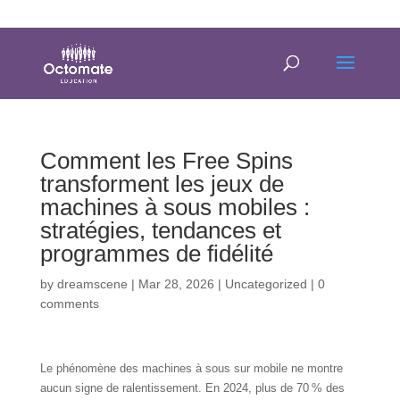
0814635337
info@octomate.co.za
Comment les Free Spins
transforment les jeux de
machines à sous mobiles :
stratégies, tendances et
programmes de fidélité
by
dreamscene
|
Mar 28, 2026
|
Uncategorized
|
0
comments
Le phénomène des machines à sous sur mobile ne montre
aucun signe de ralentissement. En 2024, plus de 70 % des