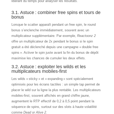
libérant du temps pour analyser les résultats.
3.1. Astuce : combiner free spins et tours de
bonus
Lorsque le scatter apparaît pendant un free spin, le round
bonus s’enclenche immédiatement, souvent avec un
multiplicateur supplémentaire. Par exemple,
Reactoonz 2
offre un multiplicateur de 2x pendant le bonus si le spin
gratuit a été déclenché depuis une campagne « double free
spins ». Activer le spin juste avant la fin du bonus de dépôt
maximise les chances de cumuler les deux effets.
3.2. Astuce : exploiter les wilds et les
multiplicateurs mobiles‑first
Les wilds « sticky » et « expanding » sont spécialement
optimisés pour les écrans tactiles : un simple tap permet de
placer le wild sur la ligne la plus rentable. Les multiplicateurs
mobiles‑first, souvent affichés en grand chiffre jaune,
augmentent le RTP effectif de 0,2 à 0,5 point pendant la
séquence de spins, surtout sur des slots à haute volatilité
comme
Dead or Alive 2
.