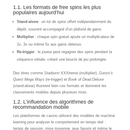
1.1. Les formats de free spins les plus
populaires aujourd’hui
Stand‑alone
: un lot de spins offert indépendamment du
dépôt, souvent accompagné d’un plafond de gains.
Multiplier
: chaque spin gratuit ajoute un multiplicateur de
2x, 3x ou même 5x aux gains obtenus.
Re‑trigger
: le joueur peut regagner des spins pendant la
séquence initiale, créant une boucle de jeu prolongée.
Des titres comme
Starburst XXXtreme
(multiplier),
Gonzo’s
Quest Mega Ways
(re‑trigger) et
Book of Dead Deluxe
(stand‑alone) illustrent bien ces formats et dominent les
classements mobiles depuis plusieurs mois.
1.2. L’influence des algorithmes de
recommandation mobile
Les plateformes de casino utilisent des modèles de machine
learning pour analyser le comportement en temps réel :
temps de session, mise moyenne, jeux favoris et même le