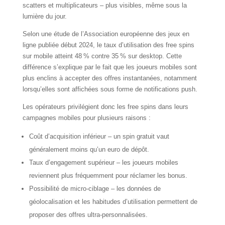
scatters et multiplicateurs – plus visibles, même sous la
lumière du jour.
Selon une étude de l’Association européenne des jeux en
ligne publiée début 2024, le taux d’utilisation des free spins
sur mobile atteint 48 % contre 35 % sur desktop. Cette
différence s’explique par le fait que les joueurs mobiles sont
plus enclins à accepter des offres instantanées, notamment
lorsqu’elles sont affichées sous forme de notifications push.
Les opérateurs privilégient donc les free spins dans leurs
campagnes mobiles pour plusieurs raisons :
Coût d’acquisition inférieur – un spin gratuit vaut
généralement moins qu’un euro de dépôt.
Taux d’engagement supérieur – les joueurs mobiles
reviennent plus fréquemment pour réclamer les bonus.
Possibilité de micro‑ciblage – les données de
géolocalisation et les habitudes d’utilisation permettent de
proposer des offres ultra‑personnalisées.