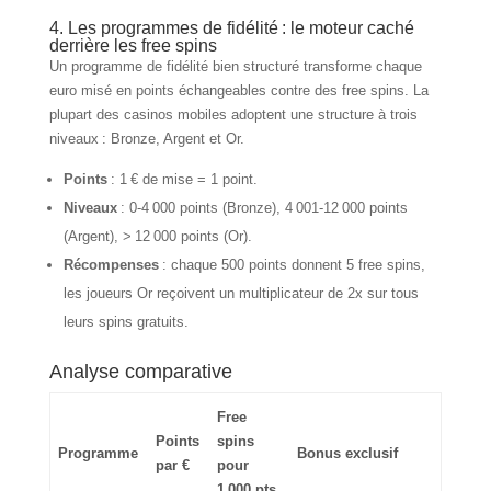
4. Les programmes de fidélité : le moteur caché
derrière les free spins
Un programme de fidélité bien structuré transforme chaque
euro misé en points échangeables contre des free spins. La
plupart des casinos mobiles adoptent une structure à trois
niveaux : Bronze, Argent et Or.
Points
: 1 € de mise = 1 point.
Niveaux
: 0‑4 000 points (Bronze), 4 001‑12 000 points
(Argent), > 12 000 points (Or).
Récompenses
: chaque 500 points donnent 5 free spins,
les joueurs Or reçoivent un multiplicateur de 2x sur tous
leurs spins gratuits.
Analyse comparative
Free
Points
spins
Programme
Bonus exclusif
par €
pour
1 000 pts