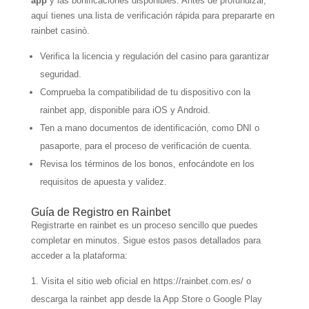
app
y las bonificaciones disponibles. Antes de profundizar,
aquí tienes una lista de verificación rápida para prepararte en
rainbet casinò.
Verifica la licencia y regulación del casino para garantizar
seguridad.
Comprueba la compatibilidad de tu dispositivo con la
rainbet app, disponible para iOS y Android.
Ten a mano documentos de identificación, como DNI o
pasaporte, para el proceso de verificación de cuenta.
Revisa los términos de los bonos, enfocándote en los
requisitos de apuesta y validez.
Guía de Registro en Rainbet
Registrarte en rainbet es un proceso sencillo que puedes
completar en minutos. Sigue estos pasos detallados para
acceder a la plataforma:
Visita el sitio web oficial en https://rainbet.com.es/ o
descarga la rainbet app desde la App Store o Google Play