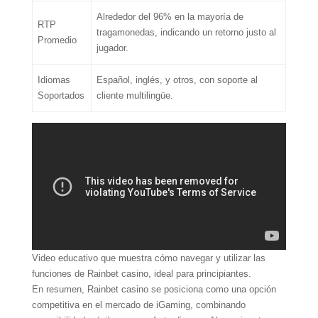
Alrededor del 96% en la mayoría de
RTP
tragamonedas, indicando un retorno justo al
Promedio
jugador.
Idiomas
Español, inglés, y otros, con soporte al
Soportados
cliente multilingüe.
Video educativo que muestra cómo navegar y utilizar las
funciones de Rainbet casino, ideal para principiantes.
En resumen, Rainbet casino se posiciona como una opción
competitiva en el mercado de iGaming, combinando