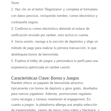
Store.
Haz clic en el botón ‘Registrarse’ y completa el formulario
con datos precisos, incluyendo nombre, correo electrónico y
contraseña segura.
Confirma tu correo electrónico abriendo el enlace de
verificación enviado por rainbet; esto activa tu cuenta.
Inicia sesión, navega a la sección de depósitos y elige un
método de pago para realizar tu primera transacción, lo que
desbloquea bonos de bienvenida.
Explora el lobby de juegos y personaliza tu perfil para una
experiencia optimizada en rainbet casinò.
Características Clave: Bonos y Juegos
Rainbet ofrece un paquete de bienvenida atractivo,
típicamente con bonos de depósito y giros gratis, diseñados
para nuevos jugadores. Además, promociones regulares
como recargas y torneos mantienen el engagement. En
cuanto a juegos, la plataforma alberga una amplia selección
de tragamonedas, juegos de mesa como ruleta y blackjack, y