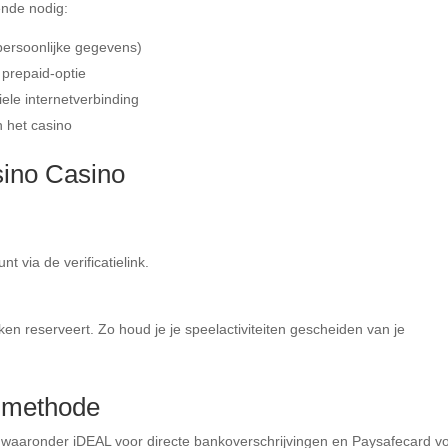
gende nodig:
persoonlijke gegevens)
prepaid‑optie
ele internetverbinding
 het casino
sino Casino
t via de verificatielink.
ken reserveert. Zo houd je je speelactiviteiten gescheiden van je
almethode
s, waaronder iDEAL voor directe bankoverschrijvingen en Paysafecard v