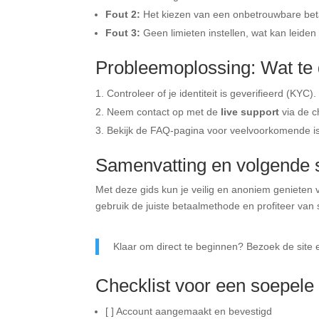
Fout 2:
Het kiezen van een onbetrouwbare be
Fout 3:
Geen limieten instellen, wat kan leiden
Probleemoplossing: Wat te
Controleer of je identiteit is geverifieerd (KYC).
Neem contact op met de
live support
via de c
Bekijk de FAQ-pagina voor veelvoorkomende i
Samenvatting en volgende 
Met deze gids kun je veilig en anoniem genieten 
gebruik de juiste betaalmethode en profiteer van s
Klaar om direct te beginnen? Bezoek de site 
Checklist voor een soepele 
[ ] Account aangemaakt en bevestigd