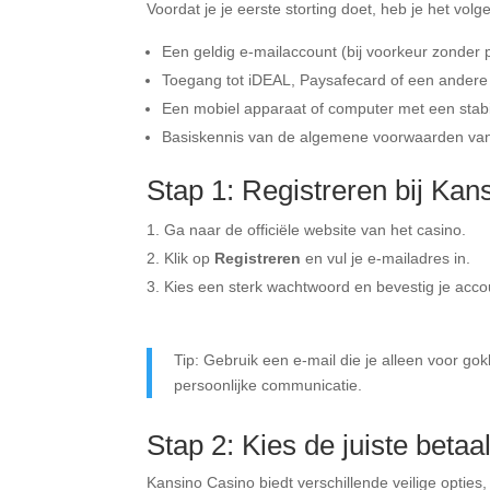
Voordat je je eerste storting doet, heb je het vol
Een geldig e‑mailaccount (bij voorkeur zonder 
Toegang tot iDEAL, Paysafecard of een andere 
Een mobiel apparaat of computer met een stabi
Basiskennis van de algemene voorwaarden van
Stap 1: Registreren bij Kan
Ga naar de officiële website van het casino.
Klik op
Registreren
en vul je e‑mailadres in.
Kies een sterk wachtwoord en bevestig je accoun
Tip: Gebruik een e‑mail die je alleen voor gok
persoonlijke communicatie.
Stap 2: Kies de juiste beta
Kansino Casino biedt verschillende veilige optie