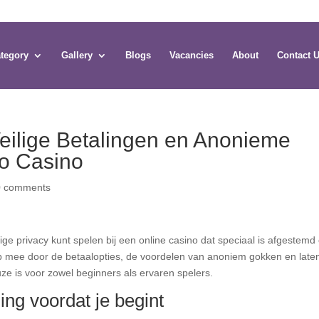
tegory
Gallery
Blogs
Vacancies
About
Contact 
eilige Betalingen en Anonieme
no Casino
0 comments
dige privacy kunt spelen bij een online casino dat speciaal is afgestemd
p mee door de betaalopties, de voordelen van anoniem gokken en late
e is voor zowel beginners als ervaren spelers.
ng voordat je begint