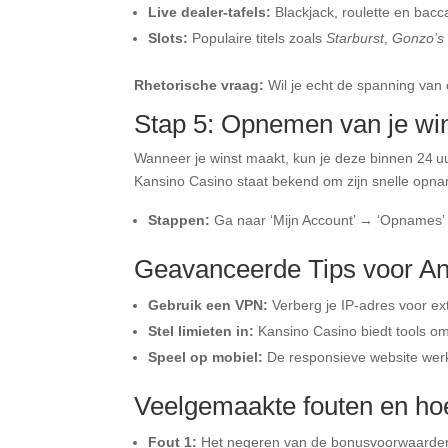
Live dealer‑tafels:
Blackjack, roulette en bacc
Slots:
Populaire titels zoals
Starburst
,
Gonzo’s
Rhetorische vraag:
Wil je echt de spanning van 
Stap 5: Opnemen van je wins
Wanneer je winst maakt, kun je deze binnen 24 u
Kansino Casino staat bekend om zijn snelle opn
Stappen:
Ga naar ‘Mijn Account’ → ‘Opnames’
Geavanceerde Tips voor A
Gebruik een VPN:
Verberg je IP‑adres voor ext
Stel limieten in:
Kansino Casino biedt tools om s
Speel op mobiel:
De responsieve website werkt
Veelgemaakte fouten en ho
Fout 1:
Het negeren van de bonusvoorwaarde