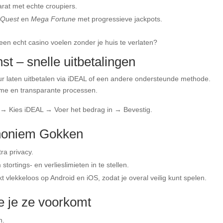
arat met echte croupiers.
 Quest
en
Mega Fortune
met progressieve jackpots.
een echt casino voelen zonder je huis te verlaten?
t – snelle uitbetalingen
ur laten uitbetalen via iDEAL of een andere ondersteunde methode.
ame en transparante processen.
 → Kies iDEAL → Voer het bedrag in → Bevestig.
noniem Gokken
ra privacy.
tortings‑ en verlieslimieten in te stellen.
 vlekkeloos op Android en iOS, zodat je overal veilig kunt spelen.
e je ze voorkomt
n.