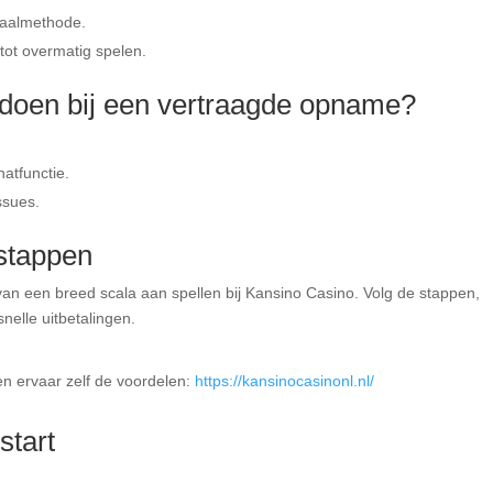
taalmethode.
 tot overmatig spelen.
 doen bij een vertraagde opname?
hatfunctie.
ssues.
stappen
van een breed scala aan spellen bij Kansino Casino. Volg de stappen,
nelle uitbetalingen.
en ervaar zelf de voordelen:
https://kansinocasinonl.nl/
start