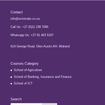
Contact
info@octomate.co.za
Call Us: +27 (0)11 238 7095
Whatsapp Us: +27 81 463 5337
61A George Road, Glen Austin AH, Midrand
Courses Category
School of Agriculture
School of Banking, Insurance and Finance
School of ICT
Search