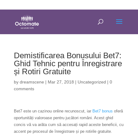
0814635337
info@octomate.co.za
Demistificarea Bonusului Bet7:
Ghid Tehnic pentru Înregistrare
și Rotiri Gratuite
by
dreamscene
|
Mar 27, 2018
|
Uncategorized
|
0
comments
Bet7 este un cazinou online recunoscut, iar
Bet7 bonus
oferă
oportunități valoroase pentru jucători români. Acest ghid
concis vă va arăta cum să accesați rapid aceste beneficii, cu
accent pe procesul de înregistrare și pe rotirile gratuite.