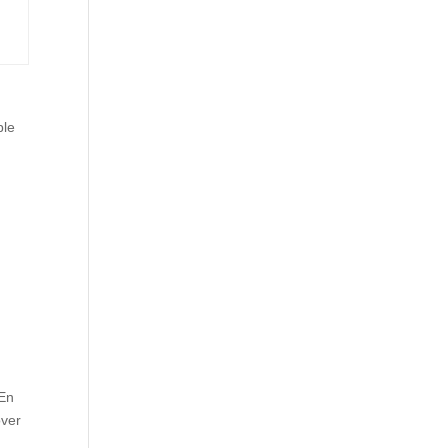
ble
 En
over