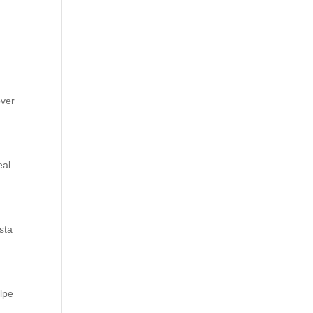
over
eal
sta
olpe