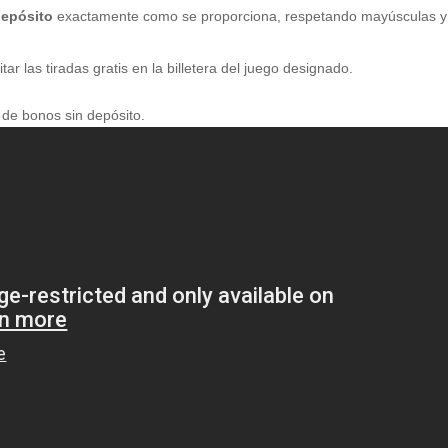
depósito
exactamente como se proporciona, respetando mayúsculas y
tar las tiradas gratis en la billetera del juego designado.
 de bonos sin depósito.