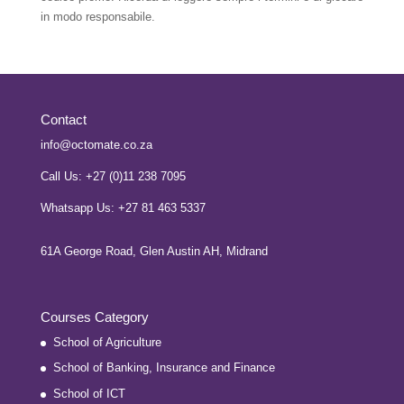
in modo responsabile.
Contact
info@octomate.co.za
Call Us: +27 (0)11 238 7095
Whatsapp Us: +27 81 463 5337
61A George Road, Glen Austin AH, Midrand
Courses Category
School of Agriculture
School of Banking, Insurance and Finance
School of ICT