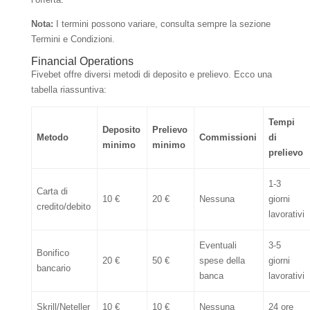
Nota:
I termini possono variare, consulta sempre la sezione
Termini e Condizioni.
Financial Operations
Fivebet offre diversi metodi di deposito e prelievo. Ecco una
tabella riassuntiva:
Tempi
Deposito
Prelievo
Metodo
Commissioni
di
minimo
minimo
prelievo
1-3
Carta di
10 €
20 €
Nessuna
giorni
credito/debito
lavorativi
Eventuali
3-5
Bonifico
20 €
50 €
spese della
giorni
bancario
banca
lavorativi
Skrill/Neteller
10 €
10 €
Nessuna
24 ore