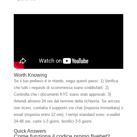
Worth Knowing
Se il tuo prelievo è in ritardo, segui questi passi: 1) Verifica
che tutti i requisiti di scommessa siano soddisfatti. 2)
Controlla che i documenti KYC siano stati approvati. 3)
Attendi almeno 24 ore dal termine della richiesta. Se ancora
non ricevi, contatta il supporto via chat (risposta immediata) o
email (risposta entro 12 ore). I tempi standard sono: e-wallet
24-48 ore, carte 1-3 giorni, bonifici 3-5 giorni.
Quick Answers
Come funziona il codice promo fivebet?