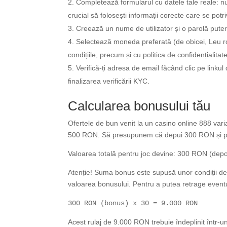
Completează formularul cu datele tale reale: n
crucial să folosești informații corecte care se potr
Creează un nume de utilizator și o parolă putern
Selectează moneda preferată (de obicei, Leu rom
condițiile, precum și cu politica de confidențialitate
Verifică-ți adresa de email făcând clic pe linkul
finalizarea verificării KYC.
Calcularea bonusului tău
Ofertele de bun venit la un casino online 888 var
500 RON. Să presupunem că depui 300 RON și pr
Valoarea totală pentru joc devine: 300 RON (de
Atenție! Suma bonus este supusă unor condiții d
valoarea bonusului. Pentru a putea retrage eventu
300 RON (bonus) x 30 = 9.000 RON
Acest rulaj de 9.000 RON trebuie îndeplinit într-u