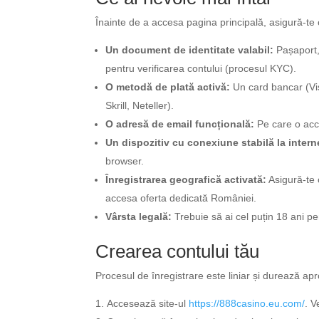
Înainte de a accesa pagina principală, asigură-te 
Un document de identitate valabil:
Pașaport,
pentru verificarea contului (procesul KYC).
O metodă de plată activă:
Un card bancar (Vi
Skrill, Neteller).
O adresă de email funcțională:
Pe care o acce
Un dispozitiv cu conexiune stabilă la intern
browser.
Înregistrarea geografică activată:
Asigură-te 
accesa oferta dedicată României.
Vârsta legală:
Trebuie să ai cel puțin 18 ani pe
Crearea contului tău
Procesul de înregistrare este liniar și durează a
Accesează site-ul
https://888casino.eu.com/
. V