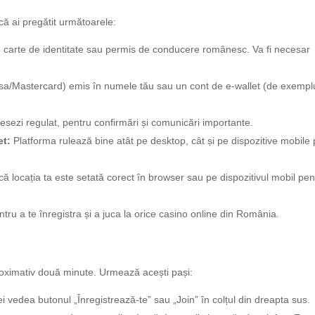
că ai pregătit următoarele:
 carte de identitate sau permis de conducere românesc. Va fi necesar
sa/Mastercard) emis în numele tău sau un cont de e-wallet (de exempl
sezi regulat, pentru confirmări și comunicări importante.
et:
Platforma rulează bine atât pe desktop, cât și pe dispozitive mobile 
că locația ta este setată corect în browser sau pe dispozitivul mobil pen
ntru a te înregistra și a juca la orice casino online din România.
proximativ două minute. Urmează acești pași:
ei vedea butonul „Înregistrează-te” sau „Join” în colțul din dreapta sus.