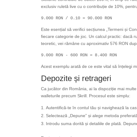
exclusiv ruletă live cu o contribuție de 10%, pentr
9.000 RON / 0.10 = 90.000 RON
Este esențial să verifici secțiunea „Termeni și Co
fiecare categorie de joc. Un calcul practic: dacă 
teoretic, vei rămâne cu aproximativ 576 RON după
9.000 RON - 600 RON = 8.400 RON
Acest exemplu arată de ce este vital să înțelegi m
Depozite și retrageri
Ca jucător din România, ai la dispoziție mai mult
walleturile precum Skrill. Procesul este simplu:
Autentifică-te în contul tău și navighează la ca
Selectează „Depune” și alege metoda preferat
Introdu suma dorită și detaliile de plată. Depu