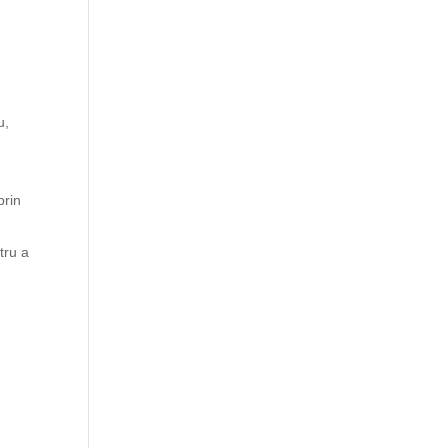
u,
prin
tru a