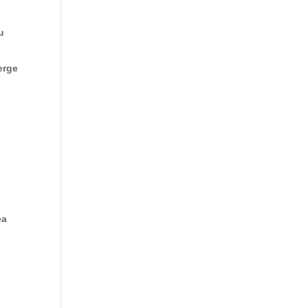
u
erge
ea