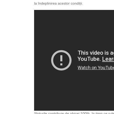
la îndeplinirea acestor condiții.
Sloturile contribuie de obicei 100%, în timp ce r