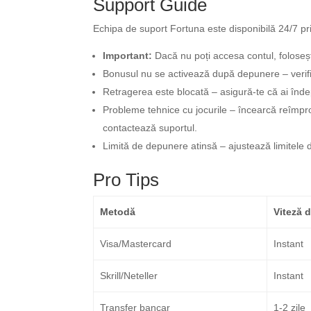
Support Guide
Echipa de suport Fortuna este disponibilă 24/7 pri
Important:
Dacă nu poți accesa contul, foloseșt
Bonusul nu se activează după depunere – verific
Retragerea este blocată – asigură-te că ai îndep
Probleme tehnice cu jocurile – încearcă reîmpr
contactează suportul.
Limită de depunere atinsă – ajustează limitele di
Pro Tips
Metodă
Viteză 
Visa/Mastercard
Instant
Skrill/Neteller
Instant
Transfer bancar
1-2 zile