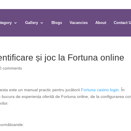
tegory
Gallery
Blogs
Vacancies
About
Contact 
ntificare și joc la Fortuna online
0 comments
esta este un manual practic pentru jucătorii
Fortuna casino login
. În
e bucura de experiența oferită de Fortuna online, de la configurarea con
ilor.
 următoarele: