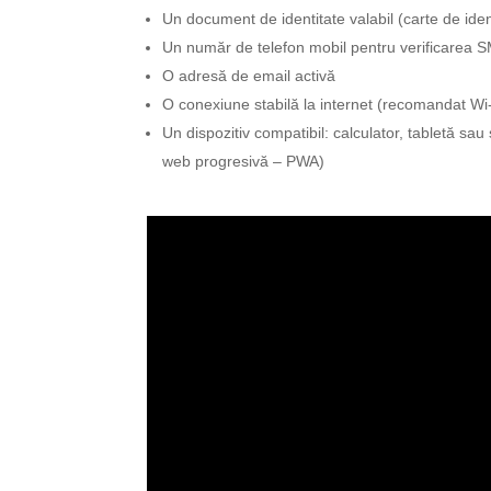
Un document de identitate valabil (carte de iden
Un număr de telefon mobil pentru verificarea 
O adresă de email activă
O conexiune stabilă la internet (recomandat Wi
Un dispozitiv compatibil: calculator, tabletă sau
web progresivă – PWA)