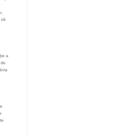
u,
 să
ție a
 de
ânia
ne
e
te