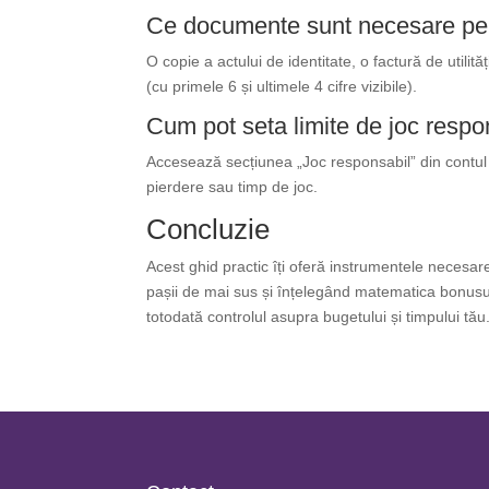
Ce documente sunt necesare pent
O copie a actului de identitate, o factură de utilit
(cu primele 6 și ultimele 4 cifre vizibile).
Cum pot seta limite de joc respo
Accesează secțiunea „Joc responsabil” din contul 
pierdere sau timp de joc.
Concluzie
Acest ghid practic îți oferă instrumentele neces
pașii de mai sus și înțelegând matematica bonusur
totodată controlul asupra bugetului și timpului tă