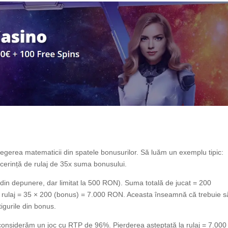
legerea matematicii din spatele bonusurilor. Să luăm un exemplu tipic:
erință de rulaj de 35x suma bonusului.
n depunere, dar limitat la 500 RON). Suma totală de jucat = 200
rulaj = 35 × 200 (bonus) = 7.000 RON. Aceasta înseamnă că trebuie s
igurile din bonus.
 considerăm un joc cu RTP de 96%. Pierderea așteptată la rulaj = 7.000