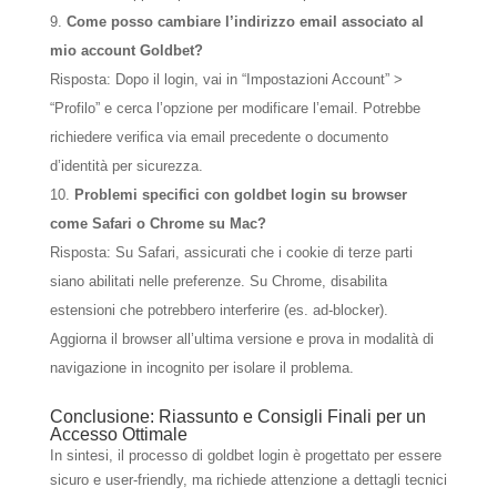
Come posso cambiare l’indirizzo email associato al
mio account Goldbet?
Risposta: Dopo il login, vai in “Impostazioni Account” >
“Profilo” e cerca l’opzione per modificare l’email. Potrebbe
richiedere verifica via email precedente o documento
d’identità per sicurezza.
Problemi specifici con goldbet login su browser
come Safari o Chrome su Mac?
Risposta: Su Safari, assicurati che i cookie di terze parti
siano abilitati nelle preferenze. Su Chrome, disabilita
estensioni che potrebbero interferire (es. ad-blocker).
Aggiorna il browser all’ultima versione e prova in modalità di
navigazione in incognito per isolare il problema.
Conclusione: Riassunto e Consigli Finali per un
Accesso Ottimale
In sintesi, il processo di goldbet login è progettato per essere
sicuro e user-friendly, ma richiede attenzione a dettagli tecnici