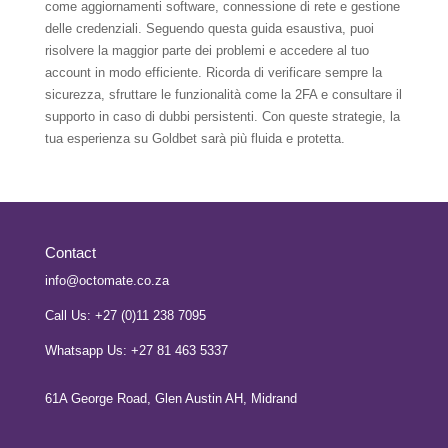
come aggiornamenti software, connessione di rete e gestione
delle credenziali. Seguendo questa guida esaustiva, puoi
risolvere la maggior parte dei problemi e accedere al tuo
account in modo efficiente. Ricorda di verificare sempre la
sicurezza, sfruttare le funzionalità come la 2FA e consultare il
supporto in caso di dubbi persistenti. Con queste strategie, la
tua esperienza su Goldbet sarà più fluida e protetta.
Contact
info@octomate.co.za
Call Us: +27 (0)11 238 7095
Whatsapp Us: +27 81 463 5337
61A George Road, Glen Austin AH, Midrand