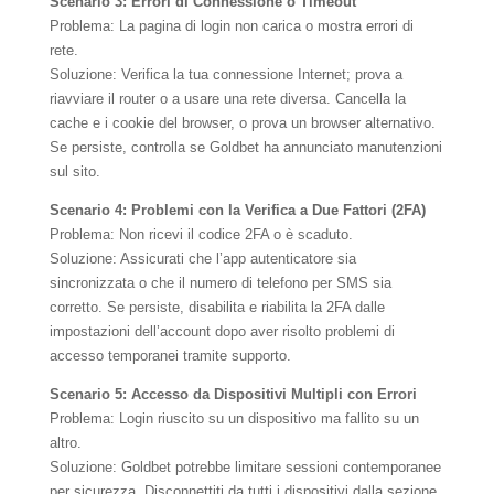
Scenario 3: Errori di Connessione o Timeout
Problema: La pagina di login non carica o mostra errori di
rete.
Soluzione: Verifica la tua connessione Internet; prova a
riavviare il router o a usare una rete diversa. Cancella la
cache e i cookie del browser, o prova un browser alternativo.
Se persiste, controlla se Goldbet ha annunciato manutenzioni
sul sito.
Scenario 4: Problemi con la Verifica a Due Fattori (2FA)
Problema: Non ricevi il codice 2FA o è scaduto.
Soluzione: Assicurati che l’app autenticatore sia
sincronizzata o che il numero di telefono per SMS sia
corretto. Se persiste, disabilita e riabilita la 2FA dalle
impostazioni dell’account dopo aver risolto problemi di
accesso temporanei tramite supporto.
Scenario 5: Accesso da Dispositivi Multipli con Errori
Problema: Login riuscito su un dispositivo ma fallito su un
altro.
Soluzione: Goldbet potrebbe limitare sessioni contemporanee
per sicurezza. Disconnettiti da tutti i dispositivi dalla sezione