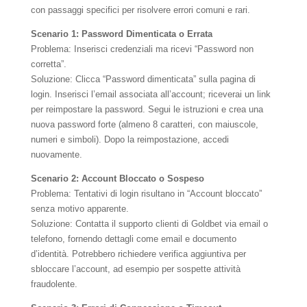
con passaggi specifici per risolvere errori comuni e rari.
Scenario 1: Password Dimenticata o Errata
Problema: Inserisci credenziali ma ricevi “Password non
corretta”.
Soluzione: Clicca “Password dimenticata” sulla pagina di
login. Inserisci l’email associata all’account; riceverai un link
per reimpostare la password. Segui le istruzioni e crea una
nuova password forte (almeno 8 caratteri, con maiuscole,
numeri e simboli). Dopo la reimpostazione, accedi
nuovamente.
Scenario 2: Account Bloccato o Sospeso
Problema: Tentativi di login risultano in “Account bloccato”
senza motivo apparente.
Soluzione: Contatta il supporto clienti di Goldbet via email o
telefono, fornendo dettagli come email e documento
d’identità. Potrebbero richiedere verifica aggiuntiva per
sbloccare l’account, ad esempio per sospette attività
fraudolente.