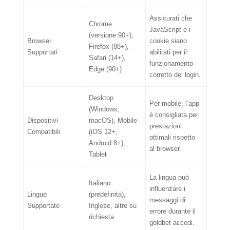
Assicurati che
Chrome
JavaScript e i
(versione 90+),
Browser
cookie siano
Firefox (88+),
Supportati
abilitati per il
Safari (14+),
funzionamento
Edge (90+)
corretto del login.
Desktop
Per mobile, l’app
(Windows,
è consigliata per
Dispositivi
macOS), Mobile
prestazioni
Compatibili
(iOS 12+,
ottimali rispetto
Android 8+),
al browser.
Tablet
La lingua può
Italiano
influenzare i
Lingue
(predefinita),
messaggi di
Supportate
Inglese, altre su
errore durante il
richiesta
goldbet accedi.