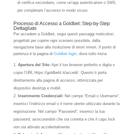
di verifica secondario, come un’app autenticatore o SMS,
per completare l’accesso in modo sicuro.
Processo di Accesso a Goldbet: Step-by-Step
Dettagliato
Per accedere a Goldbet, segui questi passaggi meticolosi,
progettati per coprire ogni scenario possibile, dalla
navigazione base alla risoluzione di errori minori. Il punto di
partenza è la pagina di
Goldbet login
, dove tutto inizia.
Apertura del Sito:
Apri il tuo browser preferito e digita o
copia l’URL https://goldbetit.it/accedi/. Questo ti porta
direttamente alla pagina di accesso, ottimizzata per
dispositivi desktop e mobili.
Inserimento Credenziali:
Nel campo “Email o Username”,
inserisci l’indirizzo email o il nome utente utilizzato durante la
registrazione. Nel campo “Password”, inserisci la tua
password, assicurandoti che sia corretta e che il caps lock
non sia attivato accidentalmente.