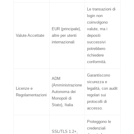
Le transazioni di
login non
coinvolgono
EUR (principale),
valute, ma i
Valute Accettate
altre per utenti
depositi
internazionali
successivi
potrebbero
richiedere
conformità.
Garantiscono
ADM
sicurezza e
(Amministrazione
Licenze e
legalità, con audit
Autonoma dei
Regolamentazioni
regolari sui
Monopoli di
protocolli di
Stato), Italia
accesso.
Proteggono le
credenziali
SSL/TLS 1.2+,