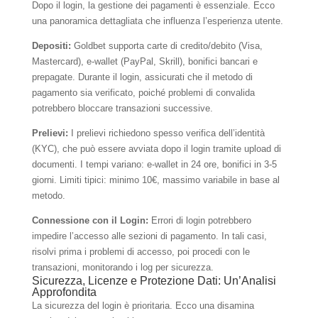
Dopo il login, la gestione dei pagamenti è essenziale. Ecco
una panoramica dettagliata che influenza l’esperienza utente.
Depositi:
Goldbet supporta carte di credito/debito (Visa,
Mastercard), e-wallet (PayPal, Skrill), bonifici bancari e
prepagate. Durante il login, assicurati che il metodo di
pagamento sia verificato, poiché problemi di convalida
potrebbero bloccare transazioni successive.
Prelievi:
I prelievi richiedono spesso verifica dell’identità
(KYC), che può essere avviata dopo il login tramite upload di
documenti. I tempi variano: e-wallet in 24 ore, bonifici in 3-5
giorni. Limiti tipici: minimo 10€, massimo variabile in base al
metodo.
Connessione con il Login:
Errori di login potrebbero
impedire l’accesso alle sezioni di pagamento. In tali casi,
risolvi prima i problemi di accesso, poi procedi con le
transazioni, monitorando i log per sicurezza.
Sicurezza, Licenze e Protezione Dati: Un’Analisi
Approfondita
La sicurezza del login è prioritaria. Ecco una disamina