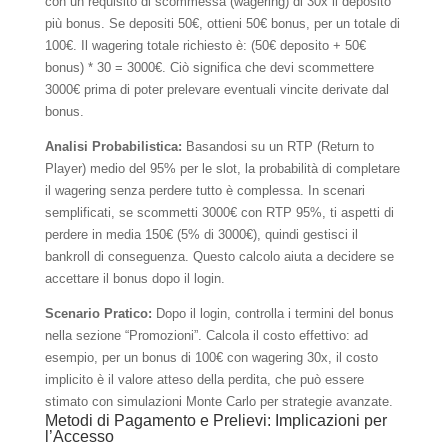
con un requisito di scommessa (wagering) di 30x il deposito
più bonus. Se depositi 50€, ottieni 50€ bonus, per un totale di
100€. Il wagering totale richiesto è: (50€ deposito + 50€
bonus) * 30 = 3000€. Ciò significa che devi scommettere
3000€ prima di poter prelevare eventuali vincite derivate dal
bonus.
Analisi Probabilistica:
Basandosi su un RTP (Return to
Player) medio del 95% per le slot, la probabilità di completare
il wagering senza perdere tutto è complessa. In scenari
semplificati, se scommetti 3000€ con RTP 95%, ti aspetti di
perdere in media 150€ (5% di 3000€), quindi gestisci il
bankroll di conseguenza. Questo calcolo aiuta a decidere se
accettare il bonus dopo il login.
Scenario Pratico:
Dopo il login, controlla i termini del bonus
nella sezione “Promozioni”. Calcola il costo effettivo: ad
esempio, per un bonus di 100€ con wagering 30x, il costo
implicito è il valore atteso della perdita, che può essere
stimato con simulazioni Monte Carlo per strategie avanzate.
Metodi di Pagamento e Prelievi: Implicazioni per
l’Accesso