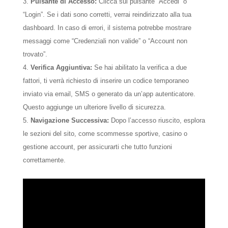
Pulsante di Accesso:
Clicca sul pulsante “Accedi” o
“Login”. Se i dati sono corretti, verrai reindirizzato alla tua
dashboard. In caso di errori, il sistema potrebbe mostrare
messaggi come “Credenziali non valide” o “Account non
trovato”.
Verifica Aggiuntiva:
Se hai abilitato la verifica a due
fattori, ti verrà richiesto di inserire un codice temporaneo
inviato via email, SMS o generato da un’app autenticatore.
Questo aggiunge un ulteriore livello di sicurezza.
Navigazione Successiva:
Dopo l’accesso riuscito, esplora
le sezioni del sito, come scommesse sportive, casino o
gestione account, per assicurarti che tutto funzioni
correttamente.