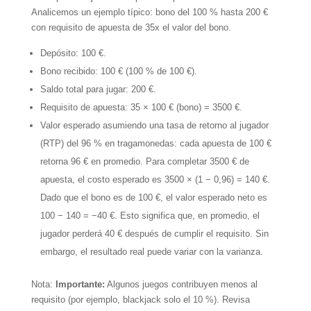
Analicemos un ejemplo típico: bono del 100 % hasta 200 €
con requisito de apuesta de 35x el valor del bono.
Depósito: 100 €.
Bono recibido: 100 € (100 % de 100 €).
Saldo total para jugar: 200 €.
Requisito de apuesta: 35 × 100 € (bono) = 3500 €.
Valor esperado asumiendo una tasa de retorno al jugador
(RTP) del 96 % en tragamonedas: cada apuesta de 100 €
retorna 96 € en promedio. Para completar 3500 € de
apuesta, el costo esperado es 3500 × (1 − 0,96) = 140 €.
Dado que el bono es de 100 €, el valor esperado neto es
100 − 140 = −40 €. Esto significa que, en promedio, el
jugador perderá 40 € después de cumplir el requisito. Sin
embargo, el resultado real puede variar con la varianza.
Nota:
Importante:
Algunos juegos contribuyen menos al
requisito (por ejemplo, blackjack solo el 10 %). Revisa