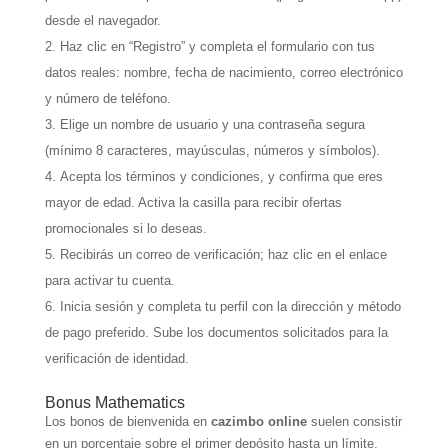
desde el navegador.
Haz clic en “Registro” y completa el formulario con tus
datos reales: nombre, fecha de nacimiento, correo electrónico
y número de teléfono.
Elige un nombre de usuario y una contraseña segura
(mínimo 8 caracteres, mayúsculas, números y símbolos).
Acepta los términos y condiciones, y confirma que eres
mayor de edad. Activa la casilla para recibir ofertas
promocionales si lo deseas.
Recibirás un correo de verificación; haz clic en el enlace
para activar tu cuenta.
Inicia sesión y completa tu perfil con la dirección y método
de pago preferido. Sube los documentos solicitados para la
verificación de identidad.
Bonus Mathematics
Los bonos de bienvenida en
cazimbo online
suelen consistir
en un porcentaje sobre el primer depósito hasta un límite.