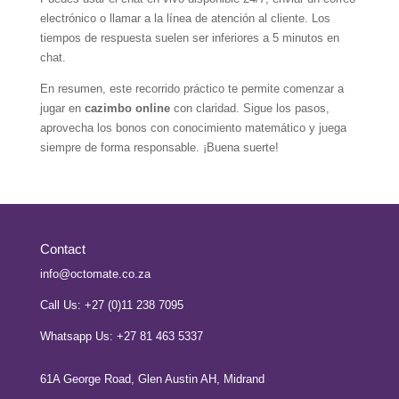
electrónico o llamar a la línea de atención al cliente. Los
tiempos de respuesta suelen ser inferiores a 5 minutos en
chat.
En resumen, este recorrido práctico te permite comenzar a
jugar en
cazimbo online
con claridad. Sigue los pasos,
aprovecha los bonos con conocimiento matemático y juega
siempre de forma responsable. ¡Buena suerte!
Contact
info@octomate.co.za
Call Us: +27 (0)11 238 7095
Whatsapp Us: +27 81 463 5337
61A George Road, Glen Austin AH, Midrand