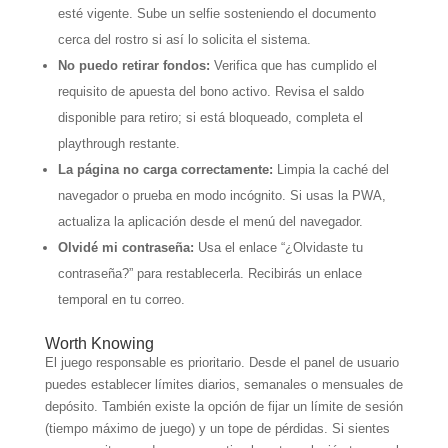
esté vigente. Sube un selfie sosteniendo el documento
cerca del rostro si así lo solicita el sistema.
No puedo retirar fondos:
Verifica que has cumplido el
requisito de apuesta del bono activo. Revisa el saldo
disponible para retiro; si está bloqueado, completa el
playthrough restante.
La página no carga correctamente:
Limpia la caché del
navegador o prueba en modo incógnito. Si usas la PWA,
actualiza la aplicación desde el menú del navegador.
Olvidé mi contraseña:
Usa el enlace “¿Olvidaste tu
contraseña?” para restablecerla. Recibirás un enlace
temporal en tu correo.
Worth Knowing
El juego responsable es prioritario. Desde el panel de usuario
puedes establecer límites diarios, semanales o mensuales de
depósito. También existe la opción de fijar un límite de sesión
(tiempo máximo de juego) y un tope de pérdidas. Si sientes