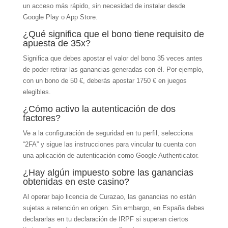
un acceso más rápido, sin necesidad de instalar desde
Google Play o App Store.
¿Qué significa que el bono tiene requisito de
apuesta de 35x?
Significa que debes apostar el valor del bono 35 veces antes
de poder retirar las ganancias generadas con él. Por ejemplo,
con un bono de 50 €, deberás apostar 1750 € en juegos
elegibles.
¿Cómo activo la autenticación de dos
factores?
Ve a la configuración de seguridad en tu perfil, selecciona
“2FA” y sigue las instrucciones para vincular tu cuenta con
una aplicación de autenticación como Google Authenticator.
¿Hay algún impuesto sobre las ganancias
obtenidas en este casino?
Al operar bajo licencia de Curazao, las ganancias no están
sujetas a retención en origen. Sin embargo, en España debes
declararlas en tu declaración de IRPF si superan ciertos