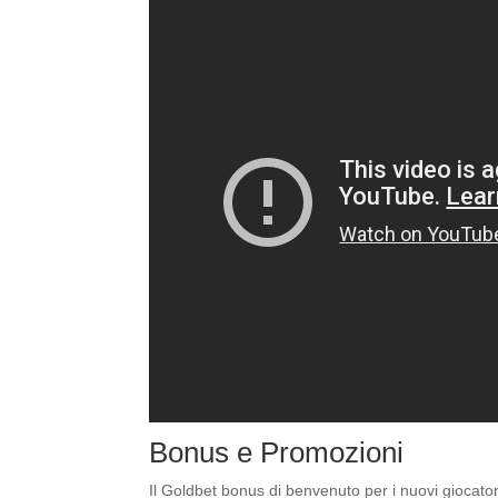
Bonus e Promozioni
Il Goldbet bonus di benvenuto per i nuovi giocat