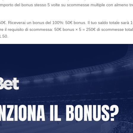
’importo del bonus stesso 5 volte su scommesse multiple con almeno tr
€. Riceverai un bonus del 100%: 50€ bonus. Il tuo saldo totale sarà 
are il requisito di scommessa: 50€ bonus × 5 = 250€ di scommesse total
1.50.