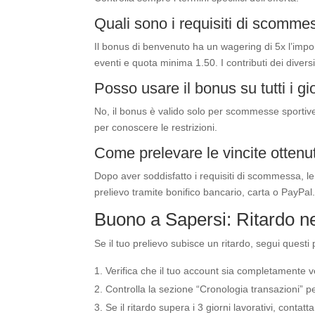
Quali sono i requisiti di scomm
Il bonus di benvenuto ha un wagering di 5x l’im
eventi e quota minima 1.50. I contributi dei divers
Posso usare il bonus su tutti i gi
No, il bonus è valido solo per scommesse sportive
per conoscere le restrizioni.
Come prelevare le vincite ottenu
Dopo aver soddisfatto i requisiti di scommessa, le
prelievo tramite bonifico bancario, carta o PayPal
Buono a Sapersi: Ritardo ne
Se il tuo prelievo subisce un ritardo, segui questi
Verifica che il tuo account sia completamente v
Controlla la sezione “Cronologia transazioni” per
Se il ritardo supera i 3 giorni lavorativi, contatt