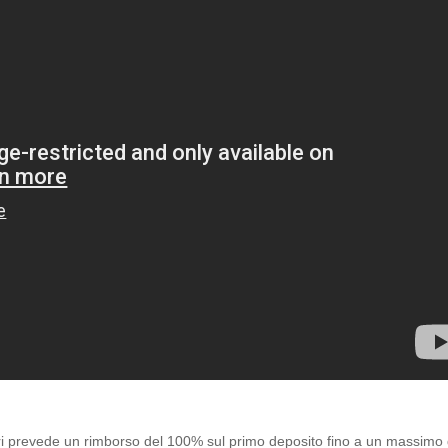
ori prevede un rimborso del 100% sul primo deposito fino a un massimo 