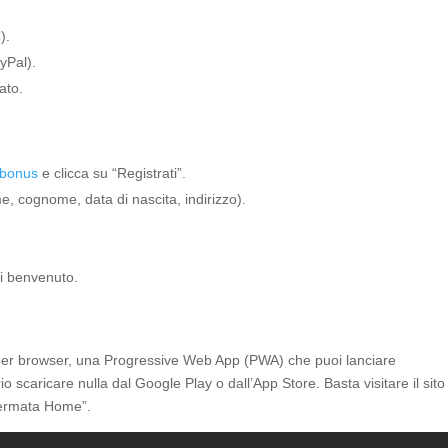
).
yPal).
ato.
 bonus
e clicca su “Registrati”.
e, cognome, data di nascita, indirizzo).
di benvenuto.
 per browser, una Progressive Web App (PWA) che puoi lanciare
scaricare nulla dal Google Play o dall’App Store. Basta visitare il sito
hermata Home”.