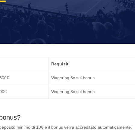
Requisiti
 500€
Wagering 5x sul bonus
100€
Wagering 3x sul bonus
 bonus?
 deposito minimo di 10€ e il bonus verrà accreditato automaticamente.