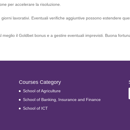
zione per accelerare la risoluzione.
3 giorni lavorativi. Eventuali verifiche aggiuntive possono estendere que
 meglio il Goldbet bonus e a gestire eventuali imprevisti. Buona fortun
Courses Category
School of Agriculture
School of Banking, Insurance and Finance
School of ICT