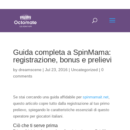
0814635337
info@octomate.co.za
Guida completa a SpinMama:
registrazione, bonus e prelievi
by
dreamscene
|
Jul 23, 2016
|
Uncategorized
|
0
comments
Se stai cercando una guida affidabile per
spinmamait.net
,
questo articolo copre tutto dalla registrazione al tuo primo
prelievo, spiegando le caratteristiche essenziali di questo
operatore per giocatori italiani.
Ciò che ti serve prima