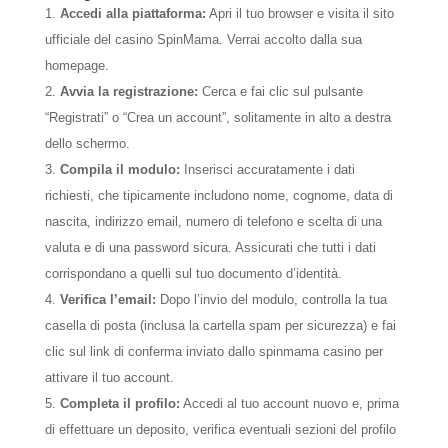
Accedi alla piattaforma:
Apri il tuo browser e visita il sito
ufficiale del casino SpinMama. Verrai accolto dalla sua
homepage.
Avvia la registrazione:
Cerca e fai clic sul pulsante
“Registrati” o “Crea un account”, solitamente in alto a destra
dello schermo.
Compila il modulo:
Inserisci accuratamente i dati
richiesti, che tipicamente includono nome, cognome, data di
nascita, indirizzo email, numero di telefono e scelta di una
valuta e di una password sicura. Assicurati che tutti i dati
corrispondano a quelli sul tuo documento d’identità.
Verifica l’email:
Dopo l’invio del modulo, controlla la tua
casella di posta (inclusa la cartella spam per sicurezza) e fai
clic sul link di conferma inviato dallo spinmama casino per
attivare il tuo account.
Completa il profilo:
Accedi al tuo account nuovo e, prima
di effettuare un deposito, verifica eventuali sezioni del profilo