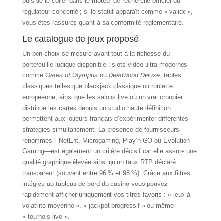
puis de le coller dans le moteur de recherche officiel du
régulateur concerné ; si le statut apparaît comme « valide »,
vous êtes rassurés quant à sa conformité réglementaire.
Le catalogue de jeux proposé
Un bon choix se mesure avant tout à la richesse du
portefeuille ludique disponible : slots vidéo ultra‑modernes
comme
Gates of Olympus
ou
Deadwood Deluxe
, tables
classiques telles que blackjack classique ou roulette
européenne, ainsi que les salons live où un vrai croupier
distribue les cartes depuis un studio haute définition
permettent aux joueurs français d’expérimenter différentes
stratégies simultanément. La présence de fournisseurs
renommés—NetEnt, Microgaming, Play’n GO ou Evolution
Gaming—est également un critère décisif car elle assure une
qualité graphique élevée ainsi qu’un taux RTP déclaré
transparent (souvent entre 96 % et 98 %). Grâce aux filtres
intégrés au tableau de bord du casino vous pouvez
rapidement afficher uniquement vos titres favoris : « jeux à
volatilité moyenne », « jackpot progressif » ou même
« tournois live ».