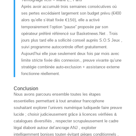
Après avoir accumulé trois semaines consécutives où
ses pertes excédaient largement son budget prévu (€400
alors qu’elle s’était fixée
), elle a activé
€150
temporairement l’option “pause” proposée par son
opérateur préféré référencé sur Basketnews.Net . Trois
jours plus tard elle a sollicité conseil auprès S.O.S Jeux ,
suivi programme autocontrole offert gratuitement.​
Aujourd’hui elle joue seulement deux fois par mois avec
limite stricte fixée dès connexion., preuve vivante qu’une
stratégie combinée auto-exclusion + assistance externe
fonctionne réellement.
Conclusion
Nous avons parcouru ensemble toutes les étapes
essentielles permettant à tout amateur francophone
souhaitant explorer l’univers numérique ludique​de faire preuve
lucide ; choisir judicieusement grâce à licences vérifiées &
catalogues diversifiés , respecter scrupuleusement le cadre
légal élaboré autour del’ancrage ANJ , exploiter
intelligemment boni­ses touten évitant pièges conditionnels ,