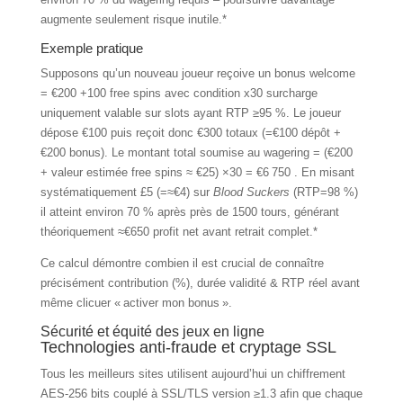
augmente seulement risque inutile.*
Exemple pratique
Supposons qu’un nouveau joueur reçoive un bonus welcome
= €200 +100 free spins avec condition x30 surcharge
uniquement valable sur slots ayant RTP ≥95 %. Le joueur
dépose €100 puis reçoit donc €300 totaux (=€100 dépôt +
€200 bonus). Le montant total soumise au wagering = (€200
+ valeur estimée free spins ≈ €25) ×30 = €6 750 . En misant
systématiquement £5 (=≈€4) sur
Blood Suckers
(RTP=98 %)
il atteint environ 70 % après près de 1500 tours, générant
théoriquement ≈€650 profit net avant retrait complet.*
Ce calcul démontre combien il est crucial de connaître
précisément contribution (%), durée validité & RTP réel avant
même clicuer « activer mon bonus ».
Sécurité et équité des jeux en ligne
Technologies anti‑fraude et cryptage SSL
Tous les meilleurs sites utilisent aujourd’hui un chiffrement
AES‑256 bits couplé à SSL/TLS version ≥1​.3 afin que chaque