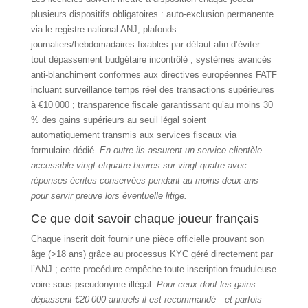
plusieurs dispositifs obligatoires : auto‑exclusion permanente
via le registre national ANJ, plafonds
journaliers/hebdomadaires fixables par défaut afin d’éviter
tout dépassement budgétaire incontrôlé ; systèmes avancés
anti‑blanchiment conformes aux directives européennes FATF
incluant surveillance temps réel des transactions supérieures
à €10 000 ; transparence fiscale garantissant qu’au moins 30
% des gains supérieurs au seuil légal soient
automatiquement transmis aux services fiscaux via
formulaire dédié.
En outre ils assurent un service clientèle
accessible vingt‑et­quatre heures sur vingt‑quatre avec
réponses écrites conservées pendant au moins deux ans
pour servir preuve lors éventuelle litige.
Ce que doit savoir chaque joueur français
Chaque inscrit doit fournir une pièce officielle prouvant son
âge (>18 ans) grâce au processus KYC géré directement par
l’ANJ ; cette procédure empêche toute inscription frauduleuse
voire sous pseudonyme illégal.
Pour ceux dont les gains
dépassent €20 000 annuels il est recommandé—et parfois