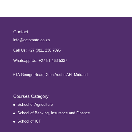
Contact
info@octomate.co.za
Call Us: +27 (0)11 238 7095
Whatsapp Us: +27 81 463 5337
61A George Road, Glen Austin AH, Midrand
Courses Category
School of Agriculture
School of Banking, Insurance and Finance
School of ICT