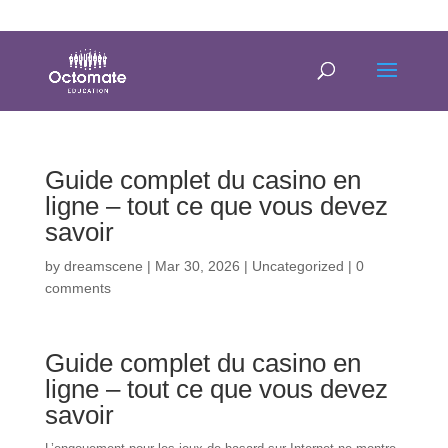
0814635337
info@octomate.co.za
Guide complet du casino en
ligne – tout ce que vous devez
savoir
by
dreamscene
|
Mar 30, 2026
|
Uncategorized
|
0
comments
Guide complet du casino en
ligne – tout ce que vous devez
savoir