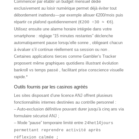
Commencer par établir un budget mensuel dédié
exclusivement au loisir numérique permet déjà éviter tout
débordement inattendu — par exemple allouer €200/mois puis
répartir ce plafond quotidiennement (
).
€200 ÷30 ≈ €6
Utilisez ensuite une alarme horaire intégrée dans votre
smartphone : réglage “15 minutes restantes” déclenche
automatiquement pause lorsqu’elle sonne , obligeant chacun
à évaluer s’il continue réellement sa session ou non .
Certaines applications tierces comme Gambler’s Tracker
proposent même graphiques quotidiens illustrant évolution
bankroll vs temps passé , facilitant prise conscience visuelle
rapide.*
Outils fournis par les casinos agréés
Les sites disposant d’une licence ANJ offrent plusieurs
fonctionnalités internes destinées au contrôle personnel :
– Auto-exclusion définitive pouvant durer jusqu’à cinq ans via
formulaire sécurisé ANJ ;
– Mode “pause” temporaire limité entre
h
14
24
et
jours
permettant reprendre activité après
réflexion calmée ;