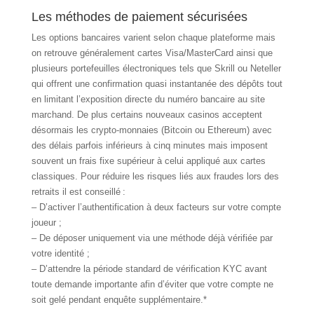
Les méthodes de paiement sécurisées
Les options bancaires varient selon chaque plateforme mais
on retrouve généralement cartes Visa/MasterCard ainsi que
plusieurs portefeuilles électroniques tels que Skrill ou Neteller
qui offrent une confirmation quasi instantanée des dépôts tout
en limitant l’exposition directe du numéro bancaire au site
marchand. De plus certains nouveaux casinos acceptent
désormais les crypto‑monnaies (Bitcoin ou Ethereum) avec
des délais parfois inférieurs à cinq minutes mais imposent
souvent un frais fixe supérieur à celui appliqué aux cartes
classiques. Pour réduire les risques liés aux fraudes lors des
retraits il est conseillé :
– D’activer l’authentification à deux facteurs sur votre compte
joueur ;
– De déposer uniquement via une méthode déjà vérifiée par
votre identité ;
– D’attendre la période standard de vérification KYC avant
toute demande importante afin d’éviter que votre compte ne
soit gelé pendant enquête supplémentaire.*