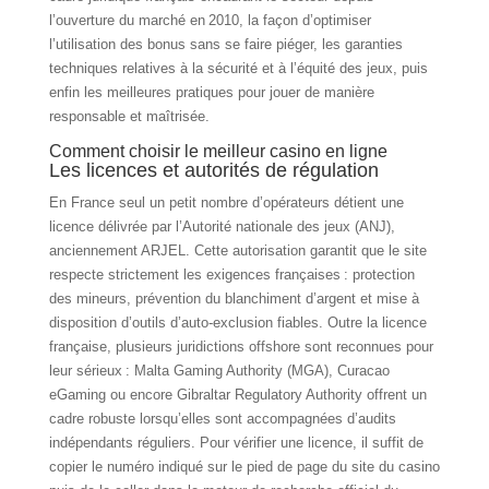
l’ouverture du marché en 2010, la façon d’optimiser
l’utilisation des bonus sans se faire piéger, les garanties
techniques relatives à la sécurité et à l’équité des jeux, puis
enfin les meilleures pratiques pour jouer de manière
responsable et maîtrisée.
Comment choisir le meilleur casino en ligne
Les licences et autorités de régulation
En France seul un petit nombre d’opérateurs détient une
licence délivrée par l’Autorité nationale des jeux (ANJ),
anciennement ARJEL. Cette autorisation garantit que le site
respecte strictement les exigences françaises : protection
des mineurs, prévention du blanchiment d’argent et mise à
disposition d’outils d’auto‑exclusion fiables. Outre la licence
française, plusieurs juridictions offshore sont reconnues pour
leur sérieux : Malta Gaming Authority (MGA), Curacao
eGaming ou encore Gibraltar Regulatory Authority offrent un
cadre robuste lorsqu’elles sont accompagnées d’audits
indépendants réguliers. Pour vérifier une licence, il suffit de
copier le numéro indiqué sur le pied de page du site du casino