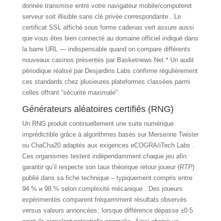
donnée transmise entre votre navigateur mobile/computeret
serveur soit illisible sans clé privée correspondante . Le
certificat SSL affiché sous forme cadenas vert assure aussi
que vous êtes bien connecté au domaine officiel indiqué dans
la barre URL — indispensable quand on compare différents
nouveaux casinos présentés par Basketnews.Net.* Un audit
périodique réalisé par Desjardins Labs confirme régulièrement
ces standards chez plusieures plateformes classées parmi
celles offrant “sécurité maximale”.
Générateurs aléatoires certifiés (RNG)
Un RNG produit continuellement une suite numérique
imprédictible grâce à algorithmes basés sur Mersenne Twister
ou ChaCha20 adaptés aux exigences eCOGRA/iTech Labs .
Ces organismes testent indépendamment chaque jeu afin
garantir qu’il respecte son taux théorique retour joueur (
RTP
)
publié dans sa fiche technique – typiquement compris entre
94 % и 98 % selon complexité mécanique . Des joueurs
expérimentés comparent fréquemment résultats observés
versus valeurs annoncées ; lorsque différence dépasse ±0·5