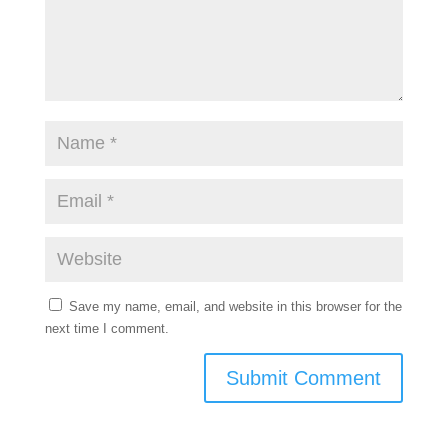
Save my name, email, and website in this browser for the
next time I comment.