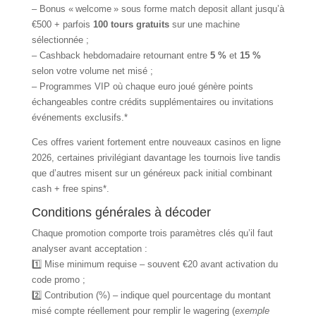
– Bonus « welcome » sous forme match deposit allant jusqu’à
€500 + parfois
100 tours gratuits
sur une machine
sélectionnée ;
– Cashback hebdomadaire retournant entre
5 %
et
15 %
selon votre volume net misé ;
– Programmes VIP où chaque euro joué génère points
échangeables contre crédits supplémentaires ou invitations
événements exclusifs.*
Ces offres varient fortement entre nouveaux casinos en ligne
2026, certaines privilégiant davantage les tournois live tandis
que d’autres misent sur un généreux pack initial combinant
cash + free spins*.
Conditions générales à décoder
Chaque promotion comporte trois paramètres clés qu’il faut
analyser avant acceptation :
1️⃣ Mise minimum requise – souvent €20 avant activation du
code promo ;
2️⃣ Contribution (%) – indique quel pourcentage du montant
misé compte réellement pour remplir le wagering (
exemple