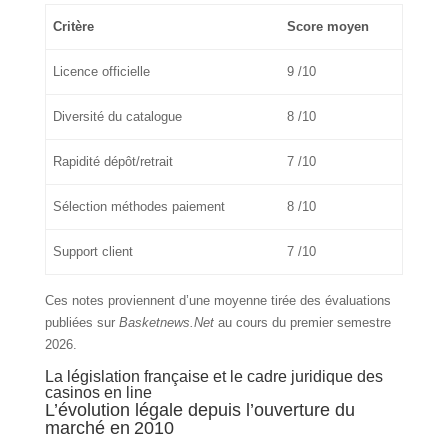
Critère
Score moyen
Licence officielle
9 /10
Diversité du catalogue
8 /10
Rapidité dépôt/retrait
7 /10
Sélection méthodes paiement
8 /10
Support client
7 /10
Ces notes proviennent d’une moyenne tirée des évaluations
publiées sur
Basketnews.Net
au cours du premier semestre
2026.
La législation française et le cadre juridique des
casinos en line
L’évolution légale depuis l’ouverture du
marché en 2010