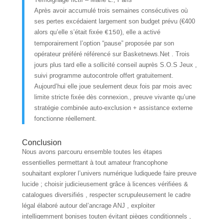
Après avoir accumulé trois semaines consécutives où
ses pertes excédaient largement son budget prévu (€400
alors qu’elle s’était fixée
), elle a activé
€150
temporairement l’option “pause” proposée par son
opérateur préféré référencé sur Basketnews.Net . Trois
jours plus tard elle a sollicité conseil auprès S.O.S Jeux ,
suivi programme autocontrole offert gratuitement.​
Aujourd’hui elle joue seulement deux fois par mois avec
limite stricte fixée dès connexion., preuve vivante qu’une
stratégie combinée auto-exclusion + assistance externe
fonctionne réellement.
Conclusion
Nous avons parcouru ensemble toutes les étapes
essentielles permettant à tout amateur francophone
souhaitant explorer l’univers numérique ludique​de faire preuve
lucide ; choisir judicieusement grâce à licences vérifiées &
catalogues diversifiés , respecter scrupuleusement le cadre
légal élaboré autour del’ancrage ANJ , exploiter
intelligemment boni­ses touten évitant pièges conditionnels ,