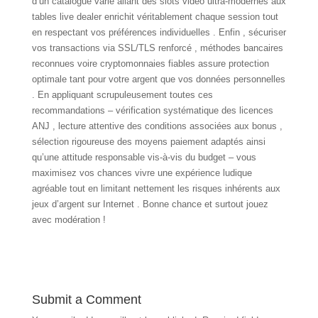
d’un catalogue varié allant des slots vidéo ultra‑modernes aux
tables live dealer enrichit véritablement chaque session tout
en respectant vos préférences individuelles . Enfin , sécuriser
vos transactions via SSL/TLS renforcé , méthodes bancaires
reconnues voire cryptomonnaies fiables assure protection
optimale tant pour votre argent que vos données personnelles
. En appliquant scrupuleusement toutes ces
recommandations – vérification systématique des licences
ANJ , lecture attentive des conditions associées aux bonus ,
sélection rigoureuse des moyens paiement adaptés ainsi
qu’une attitude responsable vis-à-vis du budget – vous
maximisez vos chances vivre une expérience ludique
agréable tout en limitant nettement les risques inhérents aux
jeux d’argent sur Internet . Bonne chance et surtout jouez
avec modération !
Submit a Comment