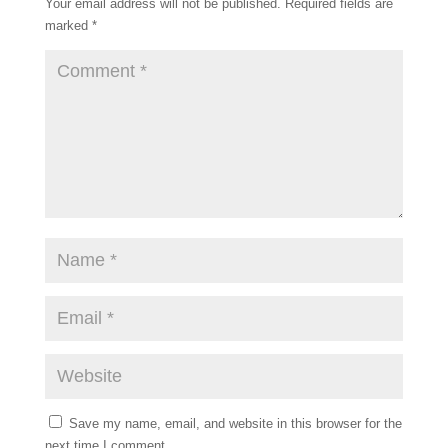
Your email address will not be published.
Required fields are
marked
*
Save my name, email, and website in this browser for the
next time I comment.