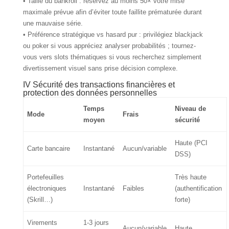
• Taille du bankroll : réservez au moins 50× votre mise
maximale prévue afin d’éviter toute faillite prématurée durant
une mauvaise série.
• Préférence stratégique vs hasard pur : privilégiez blackjack
ou poker si vous appréciez analyser probabilités ; tournez-
vous vers slots thématiques si vous recherchez simplement
divertissement visuel sans prise décision complexe.
IV Sécurité des transactions financières et
protection des données personnelles
Temps
Niveau de
Mode
Frais
moyen
sécurité
Haute (PCI
Carte bancaire
Instantané
Aucun/variable
DSS)
Portefeuilles
Très haute
électroniques
Instantané
Faibles
(authentification
(Skrill…)
forte)
Virements
1‑3 jours
Aucun/variable
Haute