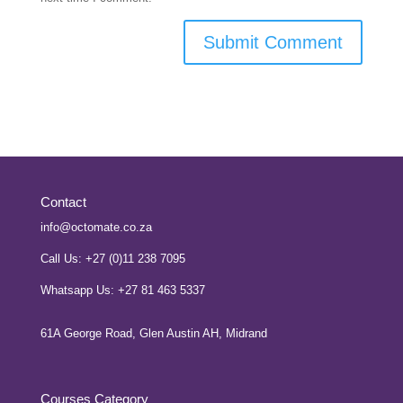
Contact
info@octomate.co.za
Call Us: +27 (0)11 238 7095
Whatsapp Us: +27 81 463 5337
61A George Road, Glen Austin AH, Midrand
Courses Category