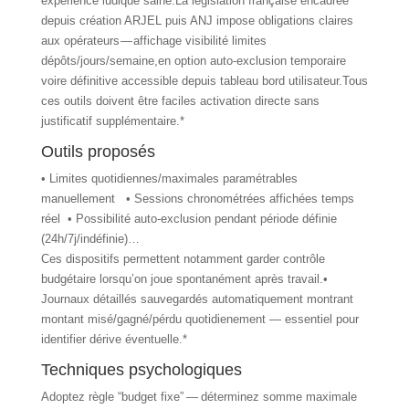
expérience ludique saine.La législation française encadrée
depuis création ARJEL puis ANJ impose obligations claires
aux opérateurs — affichage visibilité limites
dépôts/jours/semaine,en option auto-exclusion temporaire
voire définitive accessible depuis tableau bord utilisateur.Tous
ces outils doivent être faciles activation directe sans
justificatif supplémentaire.*
Outils proposés
• Limites quotidiennes/maximales paramétrables
manuellement • Sessions chronométrées affichées temps
réel • Possibilité auto-exclusion pendant période définie
(24h/7j/indéfinie)…
Ces dispositifs permettent notamment garder contrôle
budgétaire lorsqu’on joue spontanément après travail.•
Journaux détaillés sauvegardés automatiquement montrant
montant misé/gagné/pérdu quotidienement — essentiel pour
identifier dérive éventuelle.*
Techniques psychologiques
Adoptez règle “budget fixe” — déterminez somme maximale