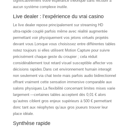
significativement votre espérance théorique sans recourir à
aucun système complexe inutile.​
Live dealer : l’expérience du vrai casino
Le live dealer repose principalement sur streaming HD
ultra‑rapide couplé parfois même avec réalité augmentée
permettant voir physiquement vos jetons virtuels projetés
devant vous.Lorsque vous choisissez entre différentes tables
notez toujours si elles utilisent Motion Capture pour suivre
précisément chaque geste du croupier ; cela réduit
considérablement tout retard visuel susceptible affecter vos
décisions rapides.Dans cet environnement humain interagit
non seulement via chat texte mais parfois audio bidirectionnel
offrant vraiment cette sensation immersive comparable aux
salons physiques.La flexibilité concernant limites mises varie
largement —certaines tables acceptent dès 0,01 € alors
qu’autres ciblent gros enjeux supérieurs à 500 € permettant
donc tant aux néophytes qu’aux gros joueurs trouver leur
place idéale.​
Synthèse rapide