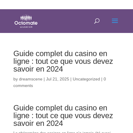
0814635337
info@octomate.co.za
Guide complet du casino en
ligne : tout ce que vous devez
savoir en 2024
by
dreamscene
|
Jul 21, 2025
|
Uncategorized
|
0
comments
Guide complet du casino en
ligne : tout ce que vous devez
savoir en 2024