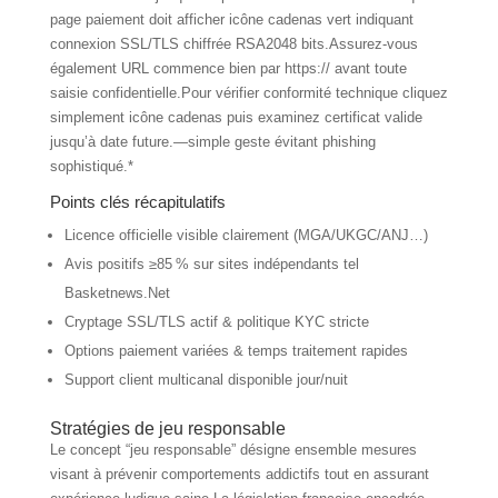
page paiement doit afficher icône cadenas vert indiquant
connexion SSL/TLS chiffrée RSA2048 bits.Assurez-vous
également URL commence bien par https:// avant toute
saisie confidentielle.Pour vérifier conformité technique cliquez
simplement icône cadenas puis examinez certificat valide
jusqu’à date future.—simple geste évitant phishing
sophistiqué.*
Points clés récapitulatifs
Licence officielle visible clairement (MGA/UKGC/ANJ…)
Avis positifs ≥85 % sur sites indépendants tel
Basketnews.Net
Cryptage SSL/TLS actif & politique KYC stricte
Options paiement variées & temps traitement rapides
Support client multicanal disponible jour/nuit
Stratégies de jeu responsable
Le concept “jeu responsable” désigne ensemble mesures
visant à prévenir comportements addictifs tout en assurant