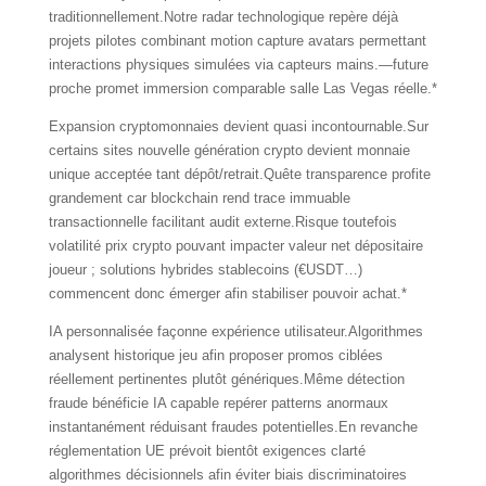
traditionnellement.Notre radar technologique repère déjà
projets pilotes combinant motion capture avatars permettant
interactions physiques simulées via capteurs mains.—future
proche promet immersion comparable salle Las Vegas réelle.*
Expansion cryptomonnaies devient quasi incontournable.Sur
certains sites nouvelle génération crypto devient monnaie
unique acceptée tant dépôt/retrait.Quête transparence profite
grandement car blockchain rend trace immuable
transactionnelle facilitant audit externe.Risque toutefois
volatilité prix crypto pouvant impacter valeur net dépositaire
joueur ; solutions hybrides stablecoins (€USDT…)
commencent donc émerger afin stabiliser pouvoir achat.*
IA personnalisée façonne expérience utilisateur.Algorithmes
analysent historique jeu afin proposer promos ciblées
réellement pertinentes plutôt génériques.Même détection
fraude bénéficie IA capable repérer patterns anormaux
instantanément réduisant fraudes potentielles.En revanche
réglementation UE prévoit bientôt exigences clarté
algorithmes décisionnels afin éviter biais discriminatoires