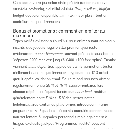
Choisissez votre jeu selon style préféré (action rapide vs
stratégie profonde), volatilité désirée (
low
,
medium
,
high
)​et
budget quotidien disponible afin maximiser plaisir tout en
contrôlant risques financiers.
Bonus et promotions : comment en profiter au
maximum
Types variés existent aujourd’hui pour attirer autant nouveaux
inscrits que joueurs réguliers.Le premier type reste
évidemment
bonus bienvenue
souvent présenté sous forme
“déposez €200 recevez jusqu’à €400 +150 free spins”.Ensuite
viennent
sans dépôt
très appréciés car ils permettent tester
réellement sans risque financier – typiquement €10 crédit
gratuit après validation email.Seuls reload bonuses offrent
régulièrement entre 25 %et 75 % supplémentaires lors
chacun dépôt subséquent tandis que
cash‑back
restitue
généralement entre 5 %et 15 %des pertes nettes
hebdomadaires.Certaines plateformes introduisent même
programmes VIP graduels où points cumulés donnent accès
non seulement à upgrades personnels mais également à
tirages exclusifs jackpot.“Programmes fidélité” peuvent