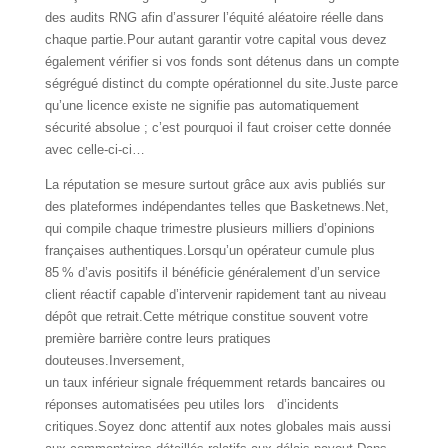
des audits RNG afin d’assurer l’équité aléatoire réelle dans
chaque partie.Pour autant garantir votre capital vous devez
également vérifier si vos fonds sont détenus dans un compte
ségrégué distinct du compte opérationnel du site.Juste parce
qu’une licence existe ne signifie pas automatiquement
sécurité absolue ; c’est pourquoi il faut croiser cette donnée
avec celle-ci-ci…
La réputation se mesure surtout grâce aux avis publiés sur
des plateformes indépendantes telles que Basketnews.Net,
qui compile chaque trimestre plusieurs milliers d’opinions
françaises authentiques.Lorsqu’un opérateur cumule plus
85 % d’avis positifs il bénéficie généralement d’un service
client réactif capable d’intervenir rapidement tant au niveau
dépôt que retrait.Cette métrique constitue souvent votre
première barrière contre leurs pratiques
douteuses.Inversement,
un taux inférieur signale fréquemment retards bancaires ou
réponses automatisées peu utiles lors d’incidents
critiques.Soyez donc attentif aux notes globales mais aussi