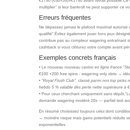
€1750 (€50×35)=€1750 avant retrait possible.Ce c
multiplier” si leur bankroll ne peut supporter ce vo
Erreurs fréquentes
Ne dépassez jamais le plafond maximal autorisé 
qualifié”.Évitez également jouer hors jeux désign
contribue pas au compteur wagering entraînant st
cashback si vous clôturez votre compte avant pério
Exemples concrets français
• Le nouveau
nouveau casino en ligne france
“Sta
€100 +200 free spins ‑ wagering only slots → idé
• “Royal Flush Club”, classé parmi nos top picks
hebdo ‎5 %‎ valable dès perte nette supérieure à
• Pour ceux cherchant uniquement sans dépôt,“Luc
demande wagering modéré ‎20x‎ — parfait test av
En résumé choisissez toujours celui dont condition
↔️ moindre risque mais gains potentiels réduits v
exponentielles.