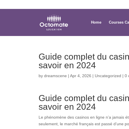
0814635337
info@octomate.co.za
Home
Courses Ca
Guide complet du casin
savoir en 2024
by
dreamscene
|
Apr 4, 2026
|
Uncategorized
|
0
Guide complet du casin
savoir en 2024
Le phénomène des casinos en ligne n’a jamais é
seulement, le marché français est passé d’une p