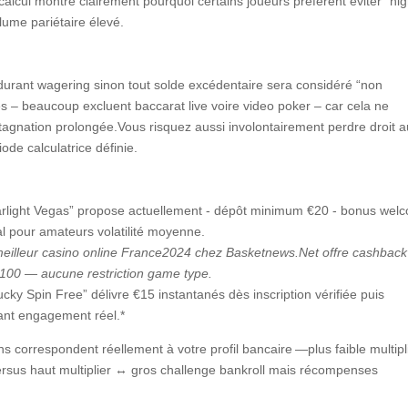
alcul montre clairement pourquoi certains joueurs préfèrent éviter “hi
lume pariétaire élevé.​
durant wagering sinon tout solde excédentaire sera considéré “non
és – beaucoup excluent baccarat live voire video poker – car cela ne
agnation prolongée.Vous risquez aussi involontairement perdre droit a
de calculatrice définie.​
rlight Vegas” propose actuellement ‑ dépôt minimum €20 ‑ bonus wel
al pour amateurs volatilité moyenne.
 meilleur casino online France2024 chez Basketnews.Net offre cashback
 €100 — aucune restriction game type.
ky Spin Free” délivre €15 instantanés dès inscription vérifiée puis
ant engagement réel.*
s correspondent réellement à votre profil bancaire —plus faible multipl
ersus haut multiplier ↔️ gros challenge bankroll mais récompenses