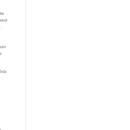
ite
atuit
t
s​en
s
0xla