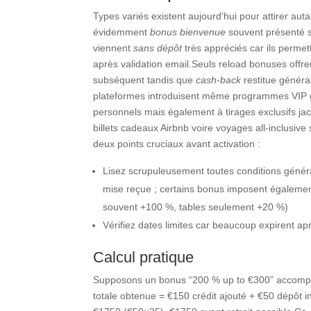
Types variés existent aujourd’hui pour attirer aut
évidemment
bonus bienvenue
souvent présenté s
viennent
sans dépôt
très appréciés car ils permet
après validation email.Seuls reload bonuses offr
subséquent tandis que
cash‑back
restitue génér
plateformes introduisent même programmes VIP 
personnels mais également à tirages exclusifs ja
billets cadeaux Airbnb voire voyages all-inclusive
deux points cruciaux avant activation :
Lisez scrupuleusement toutes conditions génér
mise reçue ; certains bonus imposent également 
souvent +100 %, tables seulement +20 %)
Vérifiez dates limites car beaucoup expirent apr
Calcul pratique
Supposons un bonus “200 % up to €300” accompag
totale obtenue = €150 crédit ajouté + €50 dépôt i