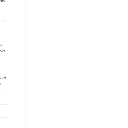
ity
rce
ui
vis
otre
 :