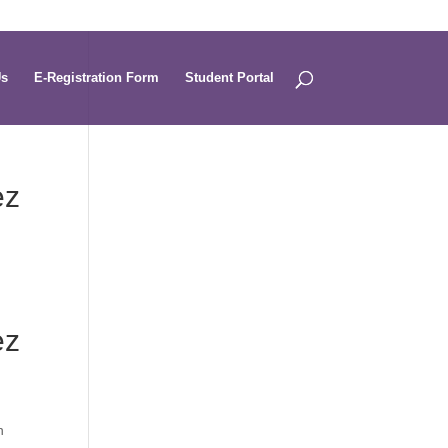
Us
E-Registration Form
Student Portal
ez
ez
n