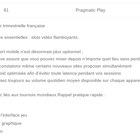
81
Pragmatic Play
trimestrielle française
es essentielles : slots vidéo flamboyants,
ort mobile n’est désormais plus optionnel ;
ive assure que vous pouvez miser depuis n’importe quel lieu sans perd
us constatons même certains nouveaux sites proposer simultanément
d optimisée afin d’éviter toute latence pendant vos sessions
nsez toujours au volume quotidien moyen disponible sur chaque apparei
fic liés aux tournois mondiaux.Rappel pratique rapide :
’interface jeu
té graphique
rt