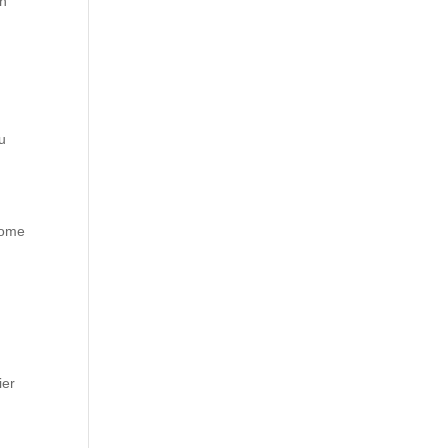
gh
u
come
ier