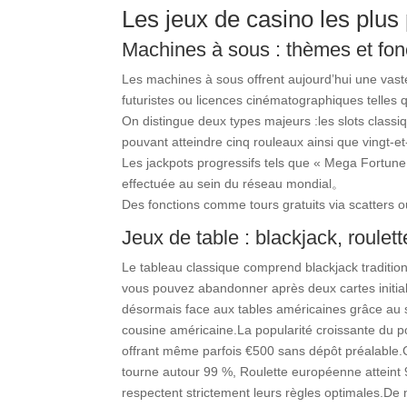
Les jeux de casino les plus
Machines à sous : thèmes et fonc
Les machines à sous offrent aujourd’hui une va
futuristes ou licences cinématographiques telle
On distingue deux types majeurs :les slots class
pouvant atteindre cinq rouleaux ainsi que vingt‑e
Les jackpots progressifs tels que « Mega Fortun
effectuée au sein du réseau mondial。
Des fonctions comme tours gratuits via scatters o
Jeux de table : blackjack, roulett
Le tableau classique comprend blackjack tradition
vous pouvez abandonner après deux cartes initia
désormais face aux tables américaines grâce au 
cousine américaine.La popularité croissante du po
offrant même parfois €500 sans dépôt préalable
tourne autour 99 %, Roulette européenne atteint 97
respectent strictement leurs règles optimales.De 