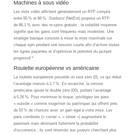
Machines à sous vidéo
Les slots vidéo affichent généralement un RTP compris
entre 95 % et 98 %.
Starburst
(NetEnt) propose un RTP
de 96,1 % avec des re‑spins gratuits ; la volatilité moyenne
signifie que les gains sont fréquents mais modestes. Une
stratégie basique consiste à miser la mise maximale sur
chaque spin pendant une session courte afin d’activer toutes
les lignes payantes et d’optimiser le potentiel du jackpot
progressif.*
Roulette européenne vs américaine
La roulette européenne possède un seul zéro (0), ce qui réduit
l’avantage maison à 2,7 %. En revanche, la version
américaine ajoute le double zéro (00), portant l’avantage
à 5,26 %. Pour minimiser le risque, privilégiez les paris
« outside » comme rouge/noir ou pair/impair qui offrent près
de 50 % de chances avec un gain égal à votre mise. Les
paris combinés (« corner », « street ») augmentent le
paiement mais diminuent fortement la probabilité
d’occurrence ; ils sont réservés aux joueurs cherchant plus