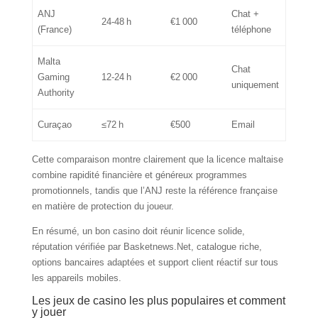
ANJ
Chat +
24‑48 h
€1 000
(France)
téléphone
Malta
Chat
Gaming
12‑24 h
€2 000
uniquement
Authority
Curaçao
≤72 h
€500
Email
Cette comparaison montre clairement que la licence maltaise
combine rapidité financière et généreux programmes
promotionnels, tandis que l’ANJ reste la référence française
en matière de protection du joueur.
En résumé, un bon casino doit réunir licence solide,
réputation vérifiée par Basketnews.Net, catalogue riche,
options bancaires adaptées et support client réactif sur tous
les appareils mobiles.
Les jeux de casino les plus populaires et comment
y jouer