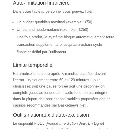
Auto‑limitation financière
Dans votre tableau personnel vous pouvez fixer :
Un budget quotidien maximal (exemple : €50)
Un plafond hebdomadaire (exemple : €250)
Une fois atteint, le système bloque automatiquement toute
transaction supplémentaire jusqu’au prochain cycle
financier défini par l’utilisateur .
Limite temporelle
Paramétrez une alerte après X minutes passées devant
l’écran – typiquement entre 60 et 120 minutes – puis
choisissez soit une pause forcée soit une déconnexion
complète jusqu’au lendemain ; cette fonction est intégrée
dans la plupart des applications mobiles proposées par les
casinos recommandés par Basketnews.Net .
Outils nationaux d’auto‑exclusion
Le dispositif FIJEL (
France Interdiction Jeux En Ligne
)