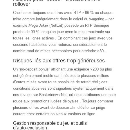
rollover
Choisissez toujours des titres avec RTP ≥ 96 % où chaque
mise compte intégralement dans le calcul du wagering – par
exemple
Mega Joker
(NetEnt) possède un RTP théorique
proche de 99 % lorsqu’on joue avec la mise maximale sur
toutes les lignes actives . En combinant ces jeux avec vos
sessions habituelles vous réduisez considérablement le
nombre total de mises nécessaires pour atteindre ×30 .
Risques liés aux offres trop généreuses
Un “no‑deposit bonus” affichant une exigence ×200 ou plus
est généralement inutile car il nécessite plusieurs milliers
d’euros misés avant toute possibilité de retrait réel ; ces
conditions abusives sont signalées systématiquement dans
nos revues sur Basketnews.Net, où nous attribuons une note
rouge aux promotions jugées déloyales . Toujours comparer
plusieurs offres avant de déposer afin d’éviter ce piège
courant chez certains nouveaux casinos en ligne .
Gestion responsable du jeu et outils
d’auto‑exclusion