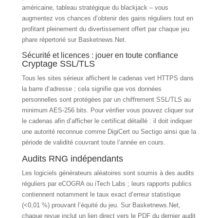
américaine, tableau stratégique du blackjack – vous
augmentez vos chances d’obtenir des gains réguliers tout en
profitant pleinement du divertissement offert par chaque jeu
phare répertorié sur Basketnews.Net.
Sécurité et licences : jouer en toute confiance
Cryptage SSL/TLS
Tous les sites sérieux affichent le cadenas vert HTTPS dans
la barre d’adresse ; cela signifie que vos données
personnelles sont protégées par un chiffrement SSL/TLS au
minimum AES‑256 bits. Pour vérifier vous pouvez cliquer sur
le cadenas afin d’afficher le certificat détaillé : il doit indiquer
une autorité reconnue comme DigiCert ou Sectigo ainsi que la
période de validité couvrant toute l’année en cours.
Audits RNG indépendants
Les logiciels générateurs aléatoires sont soumis à des audits
réguliers par eCOGRA ou iTech Labs ; leurs rapports publics
contiennent notamment le taux exact d’erreur statistique
(<0,01 %) prouvant l’équité du jeu. Sur Basketnews.Net,
chaque revue inclut un lien direct vers le PDF du dernier audit