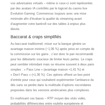
vos adversaires virtuels – même si ceux-ci sont représentés
par des avatars IA contrôlés par le logiciel du casino live
Evolution Gaming. Commencez toujours avec une mise
minimale afin d’évaluer la qualité du streaming avant
d’augmenter votre bankroll sur des tables à enjeux plus
élevés.
Baccarat & craps simplifiés
Au baccarat traditionnel, miser sur la banque génère un
avantage maison minime (~1,06 %) après prise en compte de
la commission sur les gains ; c’est donc le pari recommandé
pour les débutants soucieux de limiter leurs pertes. Le craps
peut sembler intimidant mais se résume souvent à deux paris
simples : « Pass Line » (avantage maison ≈1,41 %) et
« Don’t Pass » (≈1,36 %). Ces options offrent un bon point
d’entrée pour ceux qui souhaitent expérimenter l’ambiance du
dés sans se perdre dans la multitude d’options secondaires
proposées dans les versions américaines plus complexes.
En maîtrisant ces bases – RTP moyen des slots vidéo,
probabilités différenciées entre roulette européenne et