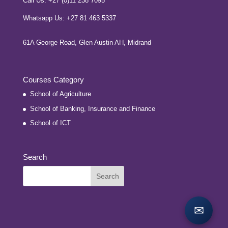
Call Us: +27 (0)11 238 7095
Whatsapp Us: +27 81 463 5337
61A George Road, Glen Austin AH, Midrand
Courses Category
School of Agriculture
School of Banking, Insurance and Finance
School of ICT
Search
✉