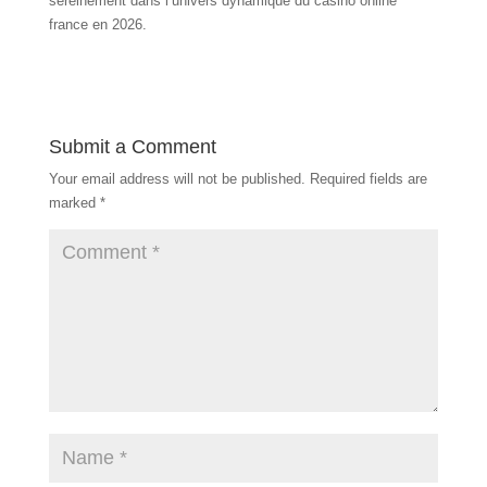
sereinement dans l’univers dynamique du casino online
france en 2026.​
Submit a Comment
Your email address will not be published.
Required fields are
marked
*