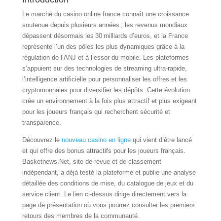
Le marché du casino online france connaît une croissance
soutenue depuis plusieurs années ; les revenus mondiaux
dépassent désormais les 30 milliards d’euros, et la France
représente l’un des pôles les plus dynamiques grâce à la
régulation de l’ANJ et à l’essor du mobile. Les plateformes
s’appuient sur des technologies de streaming ultra‑rapide,
l’intelligence artificielle pour personnaliser les offres et les
cryptomonnaies pour diversifier les dépôts. Cette évolution
crée un environnement à la fois plus attractif et plus exigeant
pour les joueurs français qui recherchent sécurité et
transparence.
Découvrez le
nouveau casino en ligne
qui vient d’être lancé
et qui offre des bonus attractifs pour les joueurs français.
Basketnews.Net, site de revue et de classement
indépendant, a déjà testé la plateforme et publie une analyse
détaillée des conditions de mise, du catalogue de jeux et du
service client. Le lien ci‑dessus dirige directement vers la
page de présentation où vous pourrez consulter les premiers
retours des membres de la communauté.