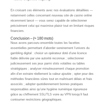
En croisant ces éléments avec nos évaluations détaillées —
notamment celles concernant
nouveau site de casino online
récemment lancé — vous serez capable de sélectionner
précisément celui qui maximise plaisir tout en limitant risques
financiers.
Conclusion – (≈ 180 mots)
Nous avons parcouru ensemble toutes les facettes
essentielles permettant d’aborder sereinement l’univers du
gambling digital : choisir un opérateur doté d’une licence
fiable délivrée par une autorité reconnue ; sélectionner
judicieusement ses jeux parmi slots volatiles ou tables
stratégiques ; analyser minutieusement chaque promotion
afin d’en extraire réellement la valeur ajoutée ; opter pour des
méthodes financières sûres tout en maîtrisant délais et frais
associés ; adopter quotidiennement bonnes pratiques
responsables ainsi qu’une hygiène numérique rigoureuse
grâce au chiffrement SSL/TLS voire au VPN lorsqu’il faut
contourner restrictions géographiques.