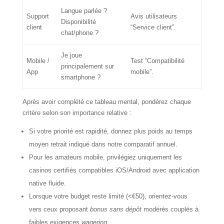
Langue parlée ?
Support
Avis utilisateurs
Disponibilité
client
“Service client”.
chat/phone ?
Je joue
Mobile /
Test “Compatibilité
principalement sur
App
mobile”.
smartphone ?
Après avoir complété ce tableau mental, pondérez chaque
critère selon son importance relative :
Si votre priorité est rapidité, donnez plus poids au temps
moyen retrait indiqué dans notre comparatif annuel.
Pour les amateurs mobile, privilégiez uniquement les
casinos certifiés compatibles iOS/Android avec application
native fluide.
Lorsque votre budget reste limité (<€50), orientez-vous
vers ceux proposant
bonus sans dépôt
modérés couplés à
faibles exigences
wagering
.