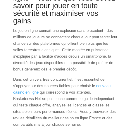
savoir pour jouer en toute
sécurité et maximiser vos
gains
Le jeu en ligne connaît une explosion sans précédent : des
millions de joueurs se connectent chaque jour pour tenter leur
chance sur des plateformes qui offrent bien plus que les
salles terrestres classiques. Cette montée en puissance
s’explique par la facilité d’accès depuis un smartphone, la
diversité des jeux disponibles et la possibilité de profiter de
bonus généreux dès le premier dépôt.
Dans cet univers très concurrentiel, il est essentiel de
s’appuyer sur des sources fiables pour choisir le
nouveau
casino en ligne
qui correspond à vos attentes.
Basketnews.Net se positionne comme le guide indépendant
qui teste chaque offre, analyse les licences et classe les
sites selon leurs performances réelles. Vous y trouverez des
revues détaillées du meilleur casino en ligne France et des
comparatifs mis à jour chaque semaine.