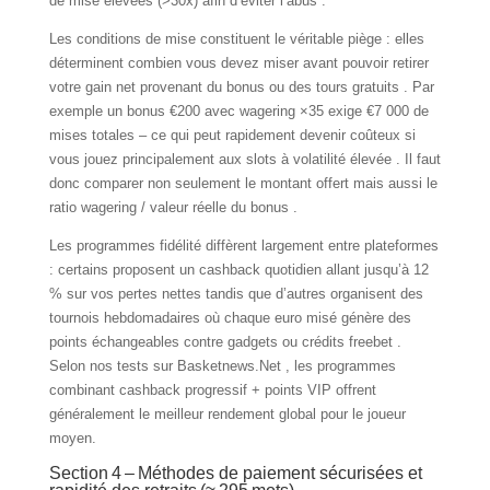
de mise élevées (>30x) afin d’éviter l’abus .
Les conditions de mise constituent le véritable piège : elles
déterminent combien vous devez miser avant pouvoir retirer
votre gain net provenant du bonus ou des tours gratuits . Par
exemple un bonus €200 avec wagering ×35 exige €7 000 de
mises totales – ce qui peut rapidement devenir coûteux si
vous jouez principalement aux slots à volatilité élevée . Il faut
donc comparer non seulement le montant offert mais aussi le
ratio wagering / valeur réelle du bonus .
Les programmes fidélité diffèrent largement entre plateformes
: certains proposent un cashback quotidien allant jusqu’à 12
% sur vos pertes nettes tandis que d’autres organisent des
tournois hebdomadaires où chaque euro misé génère des
points échangeables contre gadgets ou crédits freebet .
Selon nos tests sur Basketnews.Net , les programmes
combinant cashback progressif + points VIP offrent
généralement le meilleur rendement global pour le joueur
moyen.
Section 4 – Méthodes de paiement sécurisées et