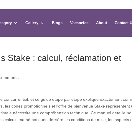
tegory
Gallery
Blogs
Vacancies
About
Contact 
 Stake : calcul, réclamation et
 comments
é concurrentiel, et ce guide étape par étape explique exactement co
urs, les codes promotionnels et l’offre de bienvenue Stake représentent
on optimale nécessite une compréhension technique. Ce manuel détaille n
les calculs mathématiques derrière les conditions de mise, les aspects 