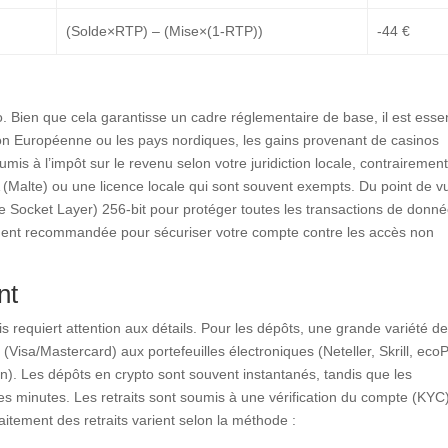
(Solde×RTP) – (Mise×(1-RTP))
-44 €
 Bien que cela garantisse un cadre réglementaire de base, il est essen
ion Européenne ou les pays nordiques, les gains provenant de casinos
is à l’impôt sur le revenu selon votre juridiction locale, contrairemen
(Malte) ou une licence locale qui sont souvent exempts. Du point de v
ure Socket Layer) 256-bit pour protéger toutes les transactions de donné
tement recommandée pour sécuriser votre compte contre les accès non
nt
 requiert attention aux détails. Pour les dépôts, une grande variété d
(Visa/Mastercard) aux portefeuilles électroniques (Neteller, Skrill, eco
n). Les dépôts en crypto sont souvent instantanés, tandis que les
s minutes. Les retraits sont soumis à une vérification du compte (KYC)
aitement des retraits varient selon la méthode :