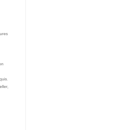
tures
ion
quis.
ller,