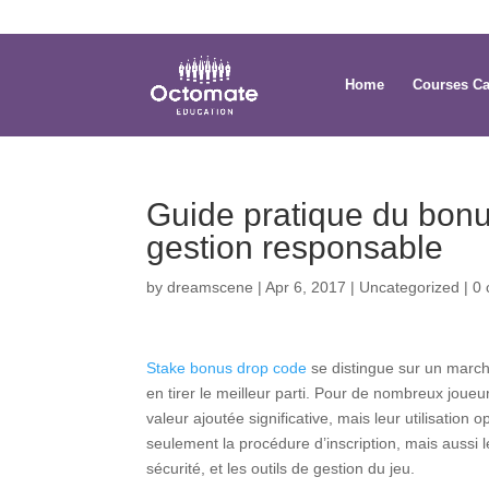
0814635337
info@octomate.co.za
Home
Courses Ca
Guide pratique du bonus
gestion responsable
by
dreamscene
|
Apr 6, 2017
|
Uncategorized
|
0
Stake bonus drop code
se distingue sur un march
en tirer le meilleur parti. Pour de nombreux joue
valeur ajoutée significative, mais leur utilisati
seulement la procédure d’inscription, mais aussi 
sécurité, et les outils de gestion du jeu.