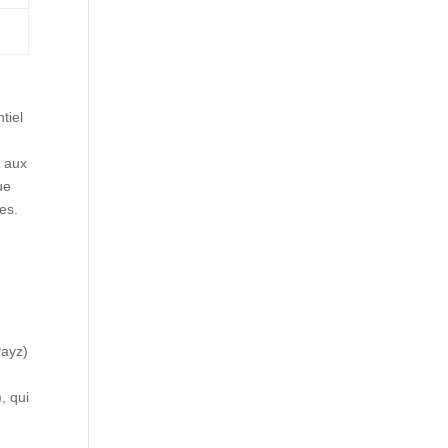
tiel
t aux
ue
es.
e
Payz)
, qui