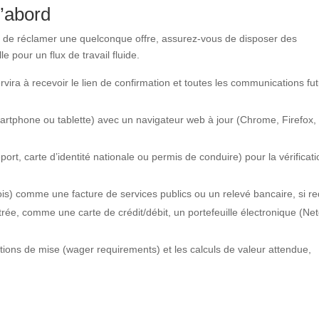
’abord
t de réclamer une quelconque offre, assurez-vous de disposer des
e pour un flux de travail fluide.
rvira à recevoir le lien de confirmation et toutes les communications fu
martphone ou tablette) avec un navigateur web à jour (Chrome, Firefox,
port, carte d’identité nationale ou permis de conduire) pour la vérificat
mois) comme une facture de services publics ou un relevé bancaire, si re
e, comme une carte de crédit/débit, un portefeuille électronique (Nete
tions de mise (wager requirements) et les calculs de valeur attendue,