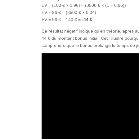
EV = (100 € × 0.96) – (3500 € × (1 – 0.96))
EV = 96 € – (3500 € × 0.04)
EV = 96 € – 140 € =
-44 €
.
Ce résultat négatif indique qu’en théorie, après 
44 € du montant bonus initial. Ceci illustre pourqu
comprendre que le bonus prolonge le temps de jeu