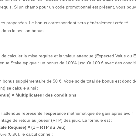
de requis. Si un champ pour un code promotionnel est présent, vous pou
odes proposées. Le bonus correspondant sera généralement crédité
 dans la section bonus.
de calculer la mise requise et la valeur attendue (Expected Value ou E
venue Stake typique : un bonus de 100% jusqu’à 100 € avec des condit
 bonus supplémentaire de 50 €. Votre solde total de bonus est donc d
t) se calcule ainsi :
nus) × Multiplicateur des conditions
eur attendue représente l’espérance mathématique de gain après avoir
ntage de retour au joueur (RTP) des jeux. La formule est :
tale Requise) × (1 – RTP du Jeu)
% (0.96), le calcul donne :