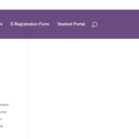
Us
E-Registration Form
Student Portal
mment
 une
on
de