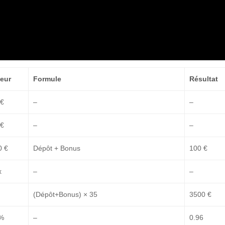
leur
Formule
Résultat
 €
–
–
 €
–
–
0 €
Dépôt + Bonus
100 €
x
–
–
(Dépôt+Bonus) × 35
3500 €
%
–
0.96