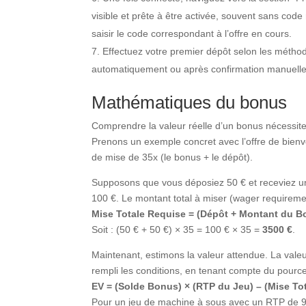
visible et prête à être activée, souvent sans co
saisir le code correspondant à l’offre en cours.
Effectuez votre premier dépôt selon les méth
automatiquement ou après confirmation manuelle
Mathématiques du bonus
Comprendre la valeur réelle d’un bonus nécessite 
Prenons un exemple concret avec l’offre de bien
de mise de 35x (le bonus + le dépôt).
Supposons que vous déposiez 50 € et receviez un
100 €. Le montant total à miser (wager requiremen
Mise Totale Requise = (Dépôt + Montant du Bo
Soit : (50 € + 50 €) × 35 = 100 € × 35 =
3500 €
.
Maintenant, estimons la valeur attendue. La val
rempli les conditions, en tenant compte du pource
EV = (Solde Bonus) × (RTP du Jeu) – (Mise To
Pour un jeu de machine à sous avec un RTP de 96