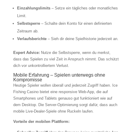
Einzahlungslimits
– Setze ein tägliches oder monatliches
Limit.
Selbstsperre
– Schalte dein Konto für einen definierten
Zeitraum ab.
Verlaufsberichte
– Sieh dir deine Spielhistorie jederzeit an.
Expert Advice:
Nutze die Selbstsperre, wenn du merkst,
dass das Spielen zu viel Zeit in Anspruch nimmt. Das schützt
dich vor unkontrolliertem Verlust.
Mobile Erfahrung – Spielen unterwegs ohne
Kompromisse
Heutige Spieler wollen überall und jederzeit Zugriff haben. Ice
Fishing Casino bietet eine responsive Web‑App, die auf
Smartphones und Tablets genauso gut funktioniert wie auf
dem Desktop. Die Server‑Optimierung sorgt dafür, dass auch
mobile Live‑Dealer‑Spiele ohne Ruckeln laufen.
Vorteile der mobilen Plattform: