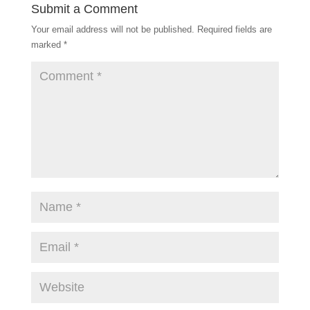
Submit a Comment
Your email address will not be published.
Required fields are
marked
*