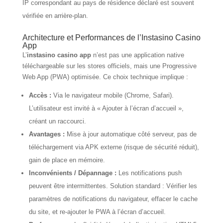
IP correspondant au pays de résidence déclaré est souvent
vérifiée en arrière-plan.
Architecture et Performances de l’Instasino Casino
App
L’
instasino casino app
n’est pas une application native
téléchargeable sur les stores officiels, mais une Progressive
Web App (PWA) optimisée. Ce choix technique implique :
Accès :
Via le navigateur mobile (Chrome, Safari).
L’utilisateur est invité à « Ajouter à l’écran d’accueil »,
créant un raccourci.
Avantages :
Mise à jour automatique côté serveur, pas de
téléchargement via APK externe (risque de sécurité réduit),
gain de place en mémoire.
Inconvénients / Dépannage :
Les notifications push
peuvent être intermittentes. Solution standard : Vérifier les
paramètres de notifications du navigateur, effacer le cache
du site, et re-ajouter le PWA à l’écran d’accueil.