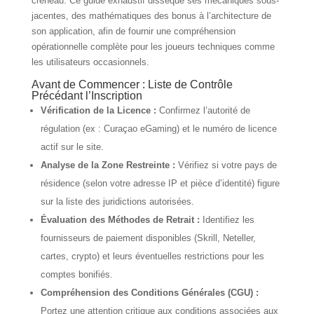
créneau. Ce guide exhaustif dissèque ses mécaniques sous-
jacentes, des mathématiques des bonus à l’architecture de
son application, afin de fournir une compréhension
opérationnelle complète pour les joueurs techniques comme
les utilisateurs occasionnels.
Avant de Commencer : Liste de Contrôle
Précédant l’Inscription
Vérification de la Licence :
Confirmez l’autorité de
régulation (ex : Curaçao eGaming) et le numéro de licence
actif sur le site.
Analyse de la Zone Restreinte :
Vérifiez si votre pays de
résidence (selon votre adresse IP et pièce d’identité) figure
sur la liste des juridictions autorisées.
Évaluation des Méthodes de Retrait :
Identifiez les
fournisseurs de paiement disponibles (Skrill, Neteller,
cartes, crypto) et leurs éventuelles restrictions pour les
comptes bonifiés.
Compréhension des Conditions Générales (CGU) :
Portez une attention critique aux conditions associées aux