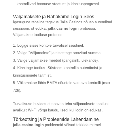
kontrollivad boonuse staatust ja kinnitusprogressi.
Väljamaksete ja Rahakäibe Login-Seos
Igasugune rahaline tegevus Jalla Casinos nõuab autenditud
sessiooni, st edukat
jalla casino login
protsessi.
Väljamakse taotluse protsess:
Logige sisse kontole turvalisel seadmel.
Valige “Väljamakse” ja sisestage soovitud summa.
Valige väljamakse meetod (pangalink, ülekande).
Kinnitage taotlus. Süsteem kontrollib autentimist ja
kinnitusnõuete täitmist.
Väljamakse läbib EMTA nõuetele vastava kontrolli (max
72h).
Turvalisuse huvides ei soovita teha väljamaksete taotlusi
avalikult Wi-Fi võrgu kaudu, isegi kui login on edukas.
Tõrkeotsing ja Probleemide Lahendamine
jalla casino login
probleemid võivad tekkida mitmel