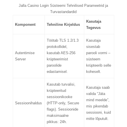
Jalla Casino Login Süsteemi Tehnilised Parameetrid ja
Turvastandardid
Kasutaja
Komponent
Tehniline Kirjeldus
Tegevus
Töötab TLS 1.2/1.3
Kasutaja
protokollidel,
sisestab
Autentimise
kasutab AES-256
parooli vormi –
Server
krüpteerimist
süsteem
paroolide
krüpteerib selle
edastamisel.
koheselt.
Kasutab turvalisi,
Kasutaja saab
krüpteeritud
valida “Jäta
sessioonikooke
mind meelde”,
Sessioonihaldus
(HTTP-only, Secure
mis pikendab
flags). Sessioonide
sessiooni, kuid
maksimaalne
mitte lõputult.
pikkus: 24h.