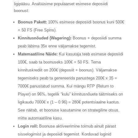
ligipääsu. Analüüsime populaarset esimese deposiidi
boonust:
Boonus Pakett:
100% esimese deposiidi boonus kuni 500€
+ 50 FS (Free Spins).
Kinnitusnõuded (Wagering):
Boonus + deposiidi summa
peab läbima 35x enne väljamakse tegemist.
Matemaatiline Näide:
Kui kasutaja teeb esimese deposiidi
100€, saab ta boonuseks 100€ + 50 FS. Tema
kinnituskrediit on 200€ (deposiit + boonus). Väljamakse
tegemiseks peab ta genereerida panustega 200€ x 35 =
7000€ panustatud summa. Kui mängu RTP (Return to
Player) on 96%, tegelik “kulu” kinnitusnõuete täitmiseks on
ligikaudu 7000€ x (1 – 0.96) = 280€ potentsiaalne kaotus.
See näitab, et boonuse kasutamine on strategiline otsus,
mitte automaatiline kasu.
Login roll:
Boonuse aktiveerimine toimub ainult pärast
sisselogimist ja deposiidi tegemist. Korduvad loginid