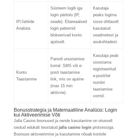
Süsteem logib iga
Kasutaja
login päritolu (IP,
peaks logima
IP/Jahtide
seade). Ebareaalsed
sisse ühtlaselt
Analüüs
login patternid
kasutatud
blokeerivad konto
seadmetest ja
ajutiselt.
asukohtadest.
Kasutaja peab
Parooli unustamise
sisestama
korral: SMS või e-
registreeritud
Konto
posti taastamise
e-posti/tel
Taastamine
link, mis on ajutine
numbri
(max 15 min
taastamise
aktiivne).
vormil.
Bonusstrategia ja Matemaatiline Analüüs: Login
kui Aktiveerimise Võti
Jalla Casino boonused ja nende kasutamine on otseselt
seotud edukalt teostatud
jalla casino login
protsessiga.
Boonuse aktiveerimine ja kasutamine nõuab kontole