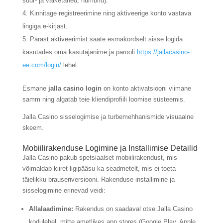
suur- ja väiketähed, numbrid).
Kinnitage registreerimine ning aktiveerige konto vastava
lingiga e-kirjast.
Pärast aktiveerimist saate esmakordselt sisse logida
kasutades oma kasutajanime ja parooli
https://jallacasino-
ee.com/login/
lehel.
Esmane
jalla casino login
on konto aktivatsiooni viimane
samm ning algatab teie kliendiprofiili loomise süsteemis.
Jalla Casino sisselogimise ja turbemehhanismide visuaalne
skeem.
Mobiilirakenduse Logimine ja Installimise Detailid
Jalla Casino pakub spetsiaalset mobiilirakendust, mis
võimaldab kiiret ligipääsu ka seadmetelt, mis ei toeta
täielikku brauseriversiooni. Rakenduse installimine ja
sisselogimine erinevad veidi:
Allalaadimine:
Rakendus on saadaval otse Jalla Casino
kodulehel, mitte ametlikes app stores (Google Play, Apple