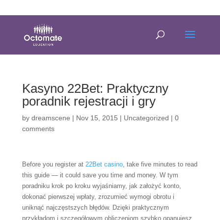
0814635337
info@octomate.co.za
Kasyno 22Bet: Praktyczny
poradnik rejestracji i gry
by
dreamscene
|
Nov 15, 2015
|
Uncategorized
|
0
comments
Before you register at
22Bet casino
, take five minutes to read
this guide — it could save you time and money. W tym
poradniku krok po kroku wyjaśniamy, jak założyć konto,
dokonać pierwszej wpłaty, zrozumieć wymogi obrotu i
uniknąć najczęstszych błędów. Dzięki praktycznym
przykładom i szczegółowym obliczeniom szybko opanujesz