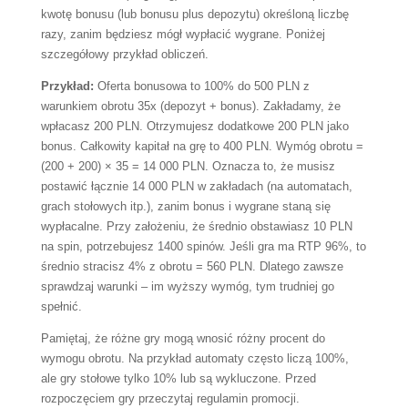
kwotę bonusu (lub bonusu plus depozytu) określoną liczbę
razy, zanim będziesz mógł wypłacić wygrane. Poniżej
szczegółowy przykład obliczeń.
Przykład:
Oferta bonusowa to 100% do 500 PLN z
warunkiem obrotu 35x (depozyt + bonus). Zakładamy, że
wpłacasz 200 PLN. Otrzymujesz dodatkowe 200 PLN jako
bonus. Całkowity kapitał na grę to 400 PLN. Wymóg obrotu =
(200 + 200) × 35 = 14 000 PLN. Oznacza to, że musisz
postawić łącznie 14 000 PLN w zakładach (na automatach,
grach stołowych itp.), zanim bonus i wygrane staną się
wypłacalne. Przy założeniu, że średnio obstawiasz 10 PLN
na spin, potrzebujesz 1400 spinów. Jeśli gra ma RTP 96%, to
średnio stracisz 4% z obrotu = 560 PLN. Dlatego zawsze
sprawdzaj warunki – im wyższy wymóg, tym trudniej go
spełnić.
Pamiętaj, że różne gry mogą wnosić różny procent do
wymogu obrotu. Na przykład automaty często liczą 100%,
ale gry stołowe tylko 10% lub są wykluczone. Przed
rozpoczęciem gry przeczytaj regulamin promocji.