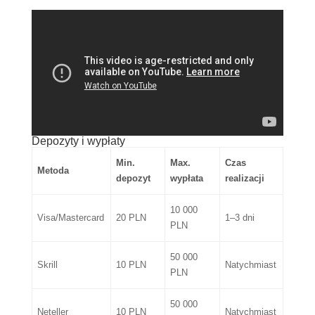
Depozyty i wypłaty
Min.
Max.
Czas
Metoda
depozyt
wypłata
realizacji
10 000
Visa/Mastercard
20 PLN
1–3 dni
PLN
50 000
Skrill
10 PLN
Natychmiast
PLN
50 000
Neteller
10 PLN
Natychmiast