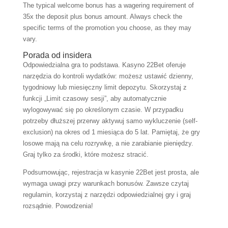
The typical welcome bonus has a wagering requirement of
35x the deposit plus bonus amount. Always check the
specific terms of the promotion you choose, as they may
vary.
Porada od insidera
Odpowiedzialna gra to podstawa. Kasyno 22Bet oferuje
narzędzia do kontroli wydatków: możesz ustawić dzienny,
tygodniowy lub miesięczny limit depozytu. Skorzystaj z
funkcji „Limit czasowy sesji”, aby automatycznie
wylogowywać się po określonym czasie. W przypadku
potrzeby dłuższej przerwy aktywuj samo wykluczenie (self-
exclusion) na okres od 1 miesiąca do 5 lat. Pamiętaj, że gry
losowe mają na celu rozrywkę, a nie zarabianie pieniędzy.
Graj tylko za środki, które możesz stracić.
Podsumowując, rejestracja w kasynie 22Bet jest prosta, ale
wymaga uwagi przy warunkach bonusów. Zawsze czytaj
regulamin, korzystaj z narzędzi odpowiedzialnej gry i graj
rozsądnie. Powodzenia!