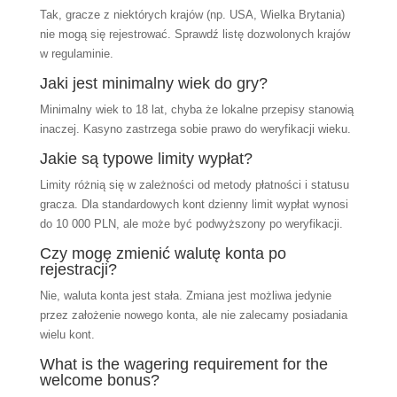
Tak, gracze z niektórych krajów (np. USA, Wielka Brytania)
nie mogą się rejestrować. Sprawdź listę dozwolonych krajów
w regulaminie.
Jaki jest minimalny wiek do gry?
Minimalny wiek to 18 lat, chyba że lokalne przepisy stanowią
inaczej. Kasyno zastrzega sobie prawo do weryfikacji wieku.
Jakie są typowe limity wypłat?
Limity różnią się w zależności od metody płatności i statusu
gracza. Dla standardowych kont dzienny limit wypłat wynosi
do 10 000 PLN, ale może być podwyższony po weryfikacji.
Czy mogę zmienić walutę konta po
rejestracji?
Nie, waluta konta jest stała. Zmiana jest możliwa jedynie
przez założenie nowego konta, ale nie zalecamy posiadania
wielu kont.
What is the wagering requirement for the
welcome bonus?