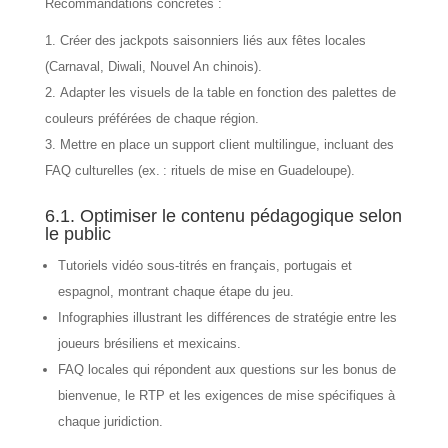
Recommandations concrètes :
Créer des jackpots saisonniers liés aux fêtes locales
(Carnaval, Diwali, Nouvel An chinois).
Adapter les visuels de la table en fonction des palettes de
couleurs préférées de chaque région.
Mettre en place un support client multilingue, incluant des
FAQ culturelles (ex. : rituels de mise en Guadeloupe).
6.1. Optimiser le contenu pédagogique selon
le public
Tutoriels vidéo sous‑titrés en français, portugais et
espagnol, montrant chaque étape du jeu.
Infographies illustrant les différences de stratégie entre les
joueurs brésiliens et mexicains.
FAQ locales qui répondent aux questions sur les bonus de
bienvenue, le RTP et les exigences de mise spécifiques à
chaque juridiction.