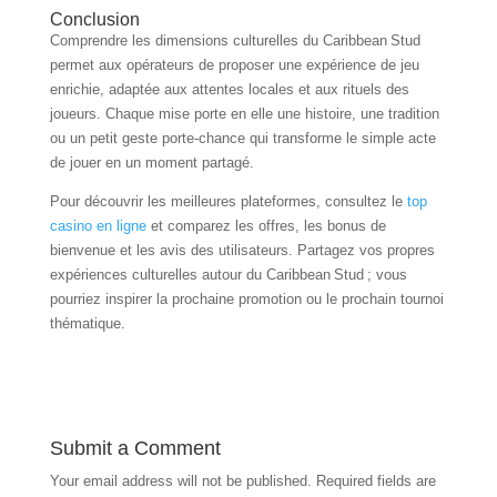
Conclusion
Comprendre les dimensions culturelles du Caribbean Stud
permet aux opérateurs de proposer une expérience de jeu
enrichie, adaptée aux attentes locales et aux rituels des
joueurs. Chaque mise porte en elle une histoire, une tradition
ou un petit geste porte‑chance qui transforme le simple acte
de jouer en un moment partagé.
Pour découvrir les meilleures plateformes, consultez le
top
casino en ligne
et comparez les offres, les bonus de
bienvenue et les avis des utilisateurs. Partagez vos propres
expériences culturelles autour du Caribbean Stud ; vous
pourriez inspirer la prochaine promotion ou le prochain tournoi
thématique.
Submit a Comment
Your email address will not be published.
Required fields are