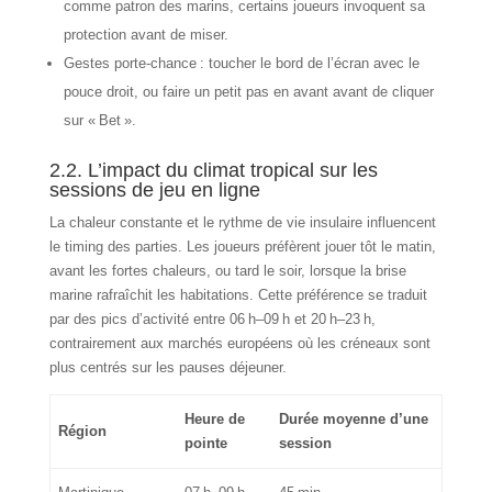
comme patron des marins, certains joueurs invoquent sa
protection avant de miser.
Gestes porte‑chance : toucher le bord de l’écran avec le
pouce droit, ou faire un petit pas en avant avant de cliquer
sur « Bet ».
2.2. L’impact du climat tropical sur les
sessions de jeu en ligne
La chaleur constante et le rythme de vie insulaire influencent
le timing des parties. Les joueurs préfèrent jouer tôt le matin,
avant les fortes chaleurs, ou tard le soir, lorsque la brise
marine rafraîchit les habitations. Cette préférence se traduit
par des pics d’activité entre 06 h–09 h et 20 h–23 h,
contrairement aux marchés européens où les créneaux sont
plus centrés sur les pauses déjeuner.
Heure de
Durée moyenne d’une
Région
pointe
session