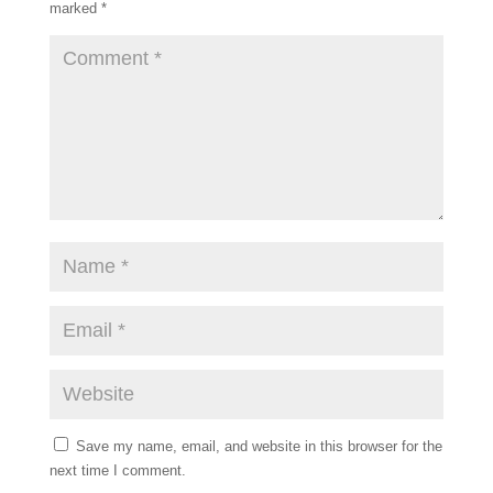
marked
*
Save my name, email, and website in this browser for the
next time I comment.