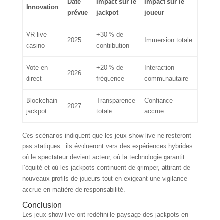
Date
Impact sur le
Impact sur le
Innovation
prévue
jackpot
joueur
VR live
+30 % de
2025
Immersion totale
casino
contribution
Vote en
+20 % de
Interaction
2026
direct
fréquence
communautaire
Blockchain
Transparence
Confiance
2027
jackpot
totale
accrue
Ces scénarios indiquent que les jeux‑show live ne resteront
pas statiques : ils évolueront vers des expériences hybrides
où le spectateur devient acteur, où la technologie garantit
l’équité et où les jackpots continuent de grimper, attirant de
nouveaux profils de joueurs tout en exigeant une vigilance
accrue en matière de responsabilité.
Conclusion
Les jeux‑show live ont redéfini le paysage des jackpots en