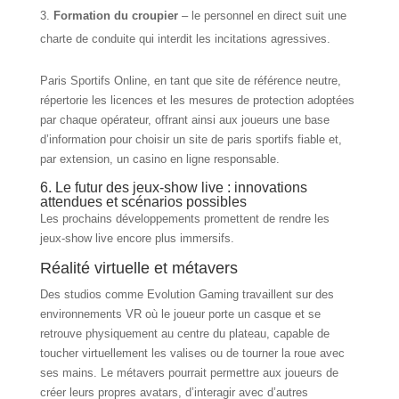
Formation du croupier
– le personnel en direct suit une
charte de conduite qui interdit les incitations agressives.
Paris Sportifs Online, en tant que site de référence neutre,
répertorie les licences et les mesures de protection adoptées
par chaque opérateur, offrant ainsi aux joueurs une base
d’information pour choisir un site de paris sportifs fiable et,
par extension, un casino en ligne responsable.
6. Le futur des jeux‑show live : innovations
attendues et scénarios possibles
Les prochains développements promettent de rendre les
jeux‑show live encore plus immersifs.
Réalité virtuelle et métavers
Des studios comme Evolution Gaming travaillent sur des
environnements VR où le joueur porte un casque et se
retrouve physiquement au centre du plateau, capable de
toucher virtuellement les valises ou de tourner la roue avec
ses mains. Le métavers pourrait permettre aux joueurs de
créer leurs propres avatars, d’interagir avec d’autres