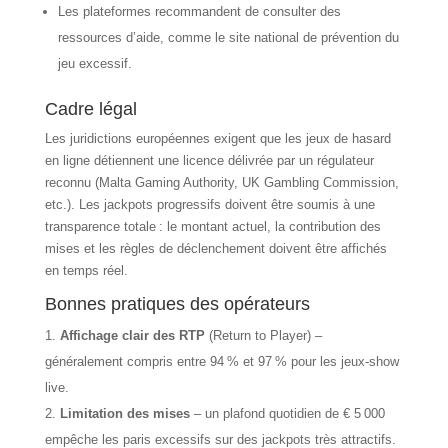
Les plateformes recommandent de consulter des
ressources d’aide, comme le site national de prévention du
jeu excessif.
Cadre légal
Les juridictions européennes exigent que les jeux de hasard
en ligne détiennent une licence délivrée par un régulateur
reconnu (Malta Gaming Authority, UK Gambling Commission,
etc.). Les jackpots progressifs doivent être soumis à une
transparence totale : le montant actuel, la contribution des
mises et les règles de déclenchement doivent être affichés
en temps réel.
Bonnes pratiques des opérateurs
Affichage clair des RTP
(Return to Player) –
généralement compris entre 94 % et 97 % pour les jeux‑show
live.
Limitation des mises
– un plafond quotidien de € 5 000
empêche les paris excessifs sur des jackpots très attractifs.