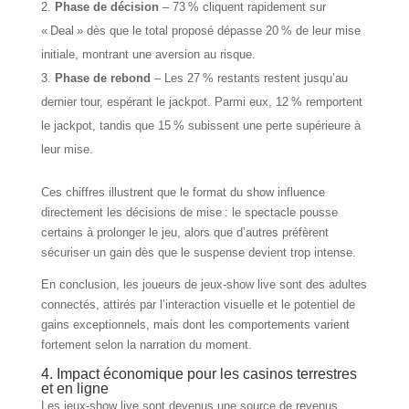
Phase de décision
– 73 % cliquent rapidement sur
« Deal » dès que le total proposé dépasse 20 % de leur mise
initiale, montrant une aversion au risque.
Phase de rebond
– Les 27 % restants restent jusqu’au
dernier tour, espérant le jackpot. Parmi eux, 12 % remportent
le jackpot, tandis que 15 % subissent une perte supérieure à
leur mise.
Ces chiffres illustrent que le format du show influence
directement les décisions de mise : le spectacle pousse
certains à prolonger le jeu, alors que d’autres préfèrent
sécuriser un gain dès que le suspense devient trop intense.
En conclusion, les joueurs de jeux‑show live sont des adultes
connectés, attirés par l’interaction visuelle et le potentiel de
gains exceptionnels, mais dont les comportements varient
fortement selon la narration du moment.
4. Impact économique pour les casinos terrestres
et en ligne
Les jeux‑show live sont devenus une source de revenus