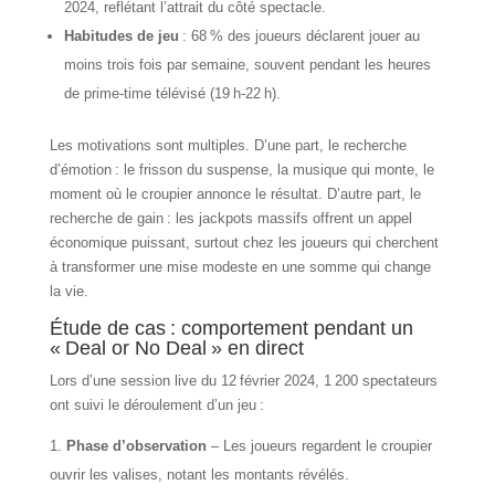
2024, reflétant l’attrait du côté spectacle.
Habitudes de jeu
: 68 % des joueurs déclarent jouer au
moins trois fois par semaine, souvent pendant les heures
de prime‑time télévisé (19 h‑22 h).
Les motivations sont multiples. D’une part, le recherche
d’émotion : le frisson du suspense, la musique qui monte, le
moment où le croupier annonce le résultat. D’autre part, le
recherche de gain : les jackpots massifs offrent un appel
économique puissant, surtout chez les joueurs qui cherchent
à transformer une mise modeste en une somme qui change
la vie.
Étude de cas : comportement pendant un
« Deal or No Deal » en direct
Lors d’une session live du 12 février 2024, 1 200 spectateurs
ont suivi le déroulement d’un jeu :
Phase d’observation
– Les joueurs regardent le croupier
ouvrir les valises, notant les montants révélés.