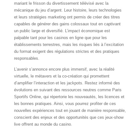
mariant le frisson du divertissement télévisé avec la
mécanique du jeu d’argent. Leur histoire, leurs technologies
et leurs stratégies marketing ont permis de créer des titres
capables de générer des gains colossaux tout en captivant
un public large et diversifié. L’impact économique est
palpable tant pour les casinos en ligne que pour les
établissements terrestres, mais les risques liés à l’excitation
du format exigent des régulations strictes et des pratiques
responsables.
L’avenir s’annonce encore plus immersif, avec la réalité
virtuelle, le métavers et la co‑création qui promettent
d’amplifier l’interaction et les jackpots. Restez informé des
évolutions en suivant des ressources neutres comme Paris
Sportifs Online, qui répertorie les nouveautés, les licences et
les bonnes pratiques. Ainsi, vous pourrez profiter de ces
nouvelles expériences tout en jouant de manière responsable,
conscient des enjeux et des opportunités que ces jeux‑show
live offrent au monde du casino.