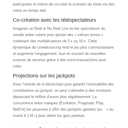
participants et même de co‑créer le scénario du show via des
votes en temps réel.
Co‑création avec les téléspectateurs
Imaginez un Deal or No Deal Live où les spectateurs du
monde entier votent pour ajouter des « valises bonus »
contenant des multiplicateurs de 5 x ou 10 x. Cette
dynamique de crowdsourcing rend le jeu plus communautaire
et augmente l’engagement, tout en ouvrant de nouvelles
sources de revenus grâce à des micro‑transactions pour
voter.
Projections sur les jackpots
Avec l’arrivée de la blockchain pour garantir l’immuabilité des
contributions au jackpot, on peut s’attendre à des montants
dépassant le million d’euros plus régulièrement. La
concurrence entre marques (Evolution, Pragmatic Play,
NetEnt) les poussera à offrir des jackpots garantis (ex. : « au
moins € 1 M ») pour attirer les gros parieurs.