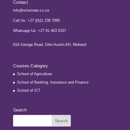
Contact
info@octomate.co.za
Call Us: +27 (0)11 238 7095
Whatsapp Us: +27 81 463 5337
61A George Road, Glen Austin AH, Midrand
Courses Category
School of Agriculture
School of Banking, Insurance and Finance
School of ICT
Search