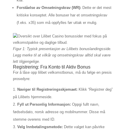
klar.
Forståelse av Omsetningskrav (WR):
Dette er det mest
kritiske konseptet. Alle bonuser har et omsetningskrav
(f.eks. x35) som må oppfylles før uttak er mulig.
Figur 1: Typisk presentasjon av Lilibets bonuslandingsside.
Legg merke til at vilkår og omsetningskrav alltid skal være
lett tilgjengelige.
Registrering: Fra Konto til Aktiv Bonus
For å låse opp lilibet velkomstbonus, må du følge en presis
prosedyre:
Naviger til Registreringsskjemaet:
Klikk “Registrer deg”
på Lilibets hjemmeside.
Fyll ut Personlig Informasjon:
Oppgi fullt navn,
fødselsdato, norsk adresse og mobilnummer. Disse må
stemme overens med ID.
Velg Innbetalingsmetode:
Dette valget kan påvirke