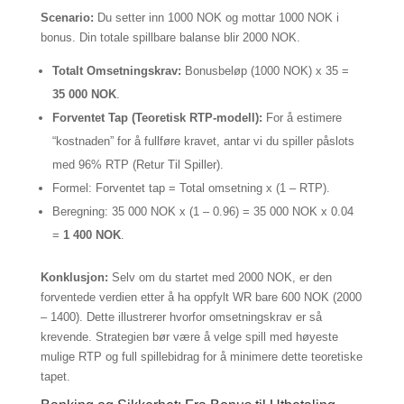
Scenario:
Du setter inn 1000 NOK og mottar 1000 NOK i
bonus. Din totale spillbare balanse blir 2000 NOK.
Totalt Omsetningskrav:
Bonusbeløp (1000 NOK) x 35 =
35 000 NOK
.
Forventet Tap (Teoretisk RTP-modell):
For å estimere
“kostnaden” for å fullføre kravet, antar vi du spiller påslots
med 96% RTP (Retur Til Spiller).
Formel: Forventet tap = Total omsetning x (1 – RTP).
Beregning: 35 000 NOK x (1 – 0.96) = 35 000 NOK x 0.04
=
1 400 NOK
.
Konklusjon:
Selv om du startet med 2000 NOK, er den
forventede verdien etter å ha oppfylt WR bare 600 NOK (2000
– 1400). Dette illustrerer hvorfor omsetningskrav er så
krevende. Strategien bør være å velge spill med høyeste
mulige RTP og full spillebidrag for å minimere dette teoretiske
tapet.