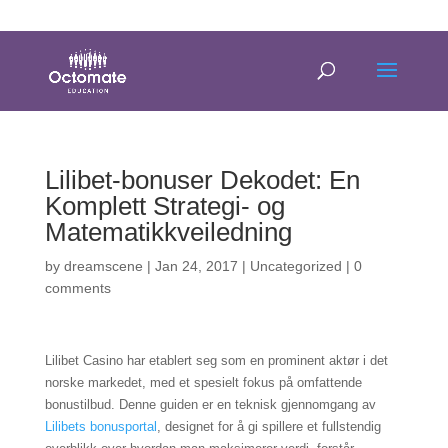
0814635337
info@octomate.co.za
Lilibet-bonuser Dekodet: En
Komplett Strategi- og
Matematikkveiledning
by
dreamscene
|
Jan 24, 2017
|
Uncategorized
|
0
comments
Lilibet Casino har etablert seg som en prominent aktør i det
norske markedet, med et spesielt fokus på omfattende
bonustilbud. Denne guiden er en teknisk gjennomgang av
Lilibets bonusportal
, designet for å gi spillere et fullstendig