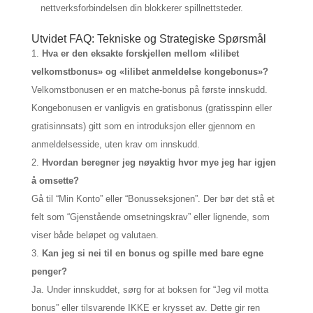
nettverksforbindelsen din blokkerer spillnettsteder.
Utvidet FAQ: Tekniske og Strategiske Spørsmål
Hva er den eksakte forskjellen mellom «lilibet
velkomstbonus» og «lilibet anmeldelse kongebonus»?
Velkomstbonusen er en matche-bonus på første innskudd.
Kongebonusen er vanligvis en gratisbonus (gratisspinn eller
gratisinnsats) gitt som en introduksjon eller gjennom en
anmeldelsesside, uten krav om innskudd.
Hvordan beregner jeg nøyaktig hvor mye jeg har igjen
å omsette?
Gå til “Min Konto” eller “Bonusseksjonen”. Der bør det stå et
felt som “Gjenstående omsetningskrav” eller lignende, som
viser både beløpet og valutaen.
Kan jeg si nei til en bonus og spille med bare egne
penger?
Ja. Under innskuddet, sørg for at boksen for “Jeg vil motta
bonus” eller tilsvarende IKKE er krysset av. Dette gir ren