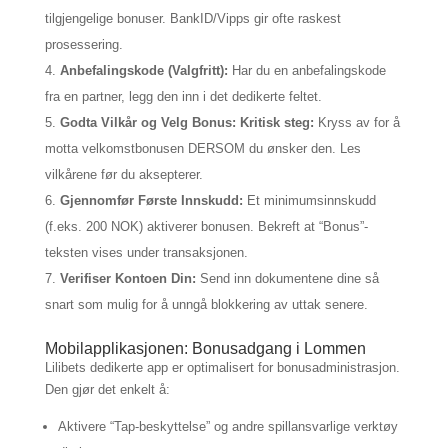
tilgjengelige bonuser. BankID/Vipps gir ofte raskest
prosessering.
Anbefalingskode (Valgfritt):
Har du en anbefalingskode
fra en partner, legg den inn i det dedikerte feltet.
Godta Vilkår og Velg Bonus:
Kritisk steg:
Kryss av for å
motta velkomstbonusen DERSOM du ønsker den. Les
vilkårene før du aksepterer.
Gjennomfør Første Innskudd:
Et minimumsinnskudd
(f.eks. 200 NOK) aktiverer bonusen. Bekreft at “Bonus”-
teksten vises under transaksjonen.
Verifiser Kontoen Din:
Send inn dokumentene dine så
snart som mulig for å unngå blokkering av uttak senere.
Mobilapplikasjonen: Bonusadgang i Lommen
Lilibets dedikerte app er optimalisert for bonusadministrasjon.
Den gjør det enkelt å:
Aktivere “Tap-beskyttelse” og andre spillansvarlige verktøy