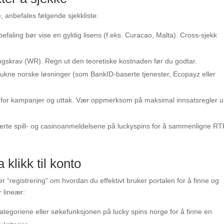
 anbefales følgende sjekkliste:
faling bør vise en gyldig lisens (f.eks. Curacao, Malta). Cross-sjekk
gskrav (WR). Regn ut den teoretiske kostnaden før du godtar.
trukne norske løsninger (som BankID-baserte tjenester, Ecopayz eller
elt for kampanjer og uttak. Vær oppmerksom på maksimal innsatsregler 
erte spill- og casinoanmeldelsene på luckyspins for å sammenligne RT
klikk til konto
 “registrering” om hvordan du effektivt bruker portalen for å finne og
r lineær:
ategoriene eller søkefunksjonen på lucky spins norge for å finne en