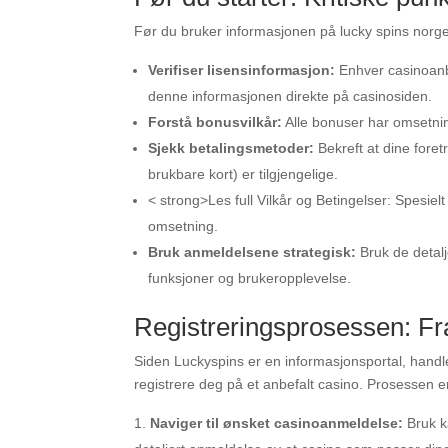
Før du bruker informasjonen på lucky spins norge,
Verifiser lisensinformasjon:
Enhver casinoanbe
denne informasjonen direkte på casinosiden.
Forstå bonusvilkår:
Alle bonuser har omsetnin
Sjekk betalingsmetoder:
Bekreft at dine fore
brukbare kort) er tilgjengelige.
< strong>Les full Vilkår og Betingelser: Spesi
omsetning.
Bruk anmeldelsene strategisk:
Bruk de detalj
funksjoner og brukeropplevelse.
Registreringsprosessen: Fra 
Siden Luckyspins er en informasjonsportal, handler
registrere deg på et anbefalt casino. Prosessen e
Naviger til ønsket casinoanmeldelse:
Bruk k