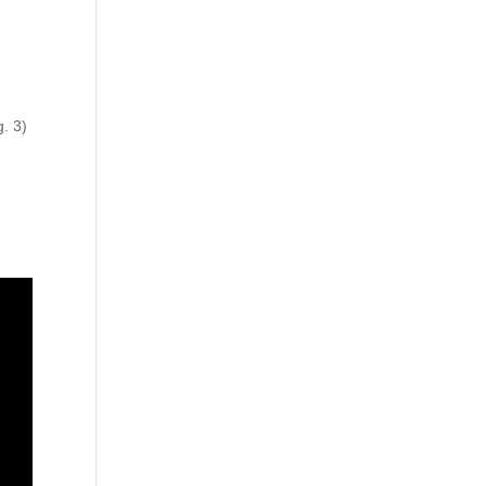
g. 3)