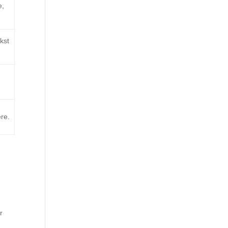
e,
kst
re.
,
r