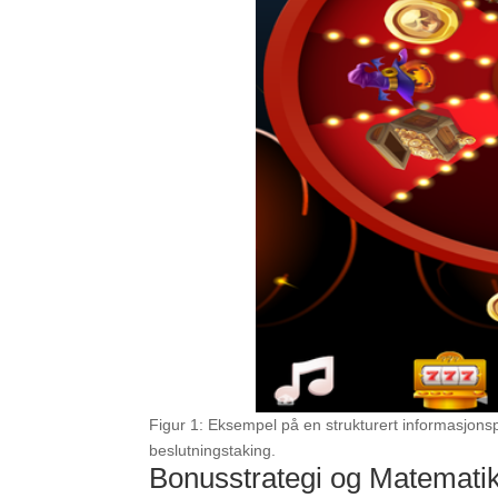
Figur 1: Eksempel på en strukturert informasjonsp
beslutningstaking.
Bonusstrategi og Matematik