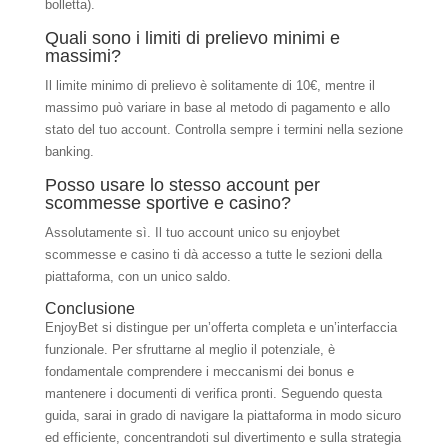
bolletta).
Quali sono i limiti di prelievo minimi e
massimi?
Il limite minimo di prelievo è solitamente di 10€, mentre il
massimo può variare in base al metodo di pagamento e allo
stato del tuo account. Controlla sempre i termini nella sezione
banking.
Posso usare lo stesso account per
scommesse sportive e casino?
Assolutamente sì. Il tuo account unico su enjoybet
scommesse e casino ti dà accesso a tutte le sezioni della
piattaforma, con un unico saldo.
Conclusione
EnjoyBet si distingue per un’offerta completa e un’interfaccia
funzionale. Per sfruttarne al meglio il potenziale, è
fondamentale comprendere i meccanismi dei bonus e
mantenere i documenti di verifica pronti. Seguendo questa
guida, sarai in grado di navigare la piattaforma in modo sicuro
ed efficiente, concentrandoti sul divertimento e sulla strategia