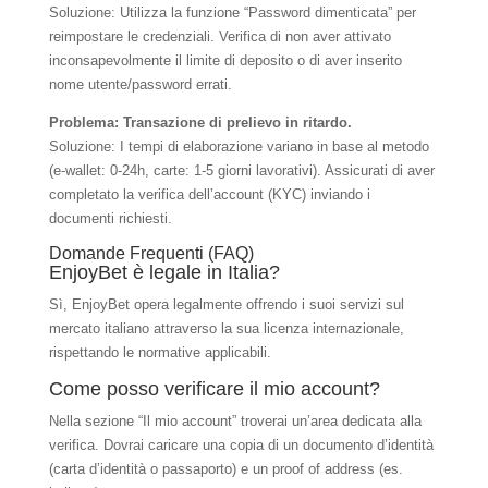
Soluzione: Utilizza la funzione “Password dimenticata” per
reimpostare le credenziali. Verifica di non aver attivato
inconsapevolmente il limite di deposito o di aver inserito
nome utente/password errati.
Problema: Transazione di prelievo in ritardo.
Soluzione: I tempi di elaborazione variano in base al metodo
(e-wallet: 0-24h, carte: 1-5 giorni lavorativi). Assicurati di aver
completato la verifica dell’account (KYC) inviando i
documenti richiesti.
Domande Frequenti (FAQ)
EnjoyBet è legale in Italia?
Sì, EnjoyBet opera legalmente offrendo i suoi servizi sul
mercato italiano attraverso la sua licenza internazionale,
rispettando le normative applicabili.
Come posso verificare il mio account?
Nella sezione “Il mio account” troverai un’area dedicata alla
verifica. Dovrai caricare una copia di un documento d’identità
(carta d’identità o passaporto) e un proof of address (es.