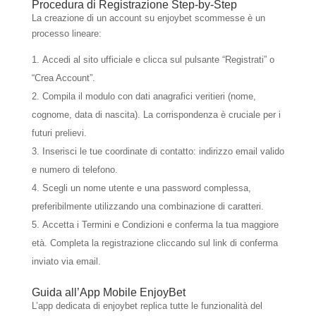
Procedura di Registrazione Step-by-Step
La creazione di un account su enjoybet scommesse è un
processo lineare:
Accedi al sito ufficiale e clicca sul pulsante “Registrati” o
“Crea Account”.
Compila il modulo con dati anagrafici veritieri (nome,
cognome, data di nascita). La corrispondenza è cruciale per i
futuri prelievi.
Inserisci le tue coordinate di contatto: indirizzo email valido
e numero di telefono.
Scegli un nome utente e una password complessa,
preferibilmente utilizzando una combinazione di caratteri.
Accetta i Termini e Condizioni e conferma la tua maggiore
età. Completa la registrazione cliccando sul link di conferma
inviato via email.
Guida all’App Mobile EnjoyBet
L’app dedicata di enjoybet replica tutte le funzionalità del