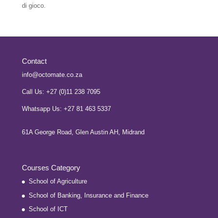
di gioco.
Contact
info@octomate.co.za
Call Us: +27 (0)11 238 7095
Whatsapp Us: +27 81 463 5337
61A George Road, Glen Austin AH, Midrand
Courses Category
School of Agriculture
School of Banking, Insurance and Finance
School of ICT