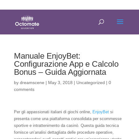
0814635337
info@octomate.co.za
Manuale EnjoyBet:
Configurazione App e Calcolo
Bonus – Guida Aggiornata
by
dreamscene
|
May 3, 2018
|
Uncategorized
|
0
comments
Per gli appassionati italiani di giochi online,
EnjoyBet
si
presenta come una piattaforma consolidata per scommesse
sportive e intrattenimento da casinò. Questa guida tecnica
fornisce un’analisi dettagliata delle procedure operative,