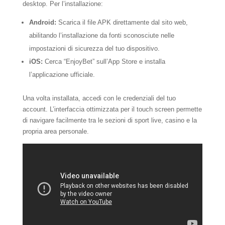
desktop. Per l’installazione:
Android:
Scarica il file APK direttamente dal sito web,
abilitando l’installazione da fonti sconosciute nelle
impostazioni di sicurezza del tuo dispositivo.
iOS:
Cerca “EnjoyBet” sull’App Store e installa
l’applicazione ufficiale.
Una volta installata, accedi con le credenziali del tuo
account. L’interfaccia ottimizzata per il touch screen permette
di navigare facilmente tra le sezioni di sport live, casino e la
propria area personale.